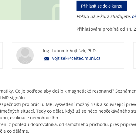
Přihlásit se do e-kurzu
Pokud už e-kurz studujete,
př
Přihlašování probíhá od 14. 2
Ing. Lubomír Vojtíšek, PhD.
vojtisek@ceitec.muni.cz
matiky. Co je potřeba aby došlo k magnetické rezonanci? Seznámen
í MR signálu.
ečnosti pro práci u MR, vysvětlení možný rizik a související preve
mečných situací, Tedy co dělat, když už se něco neočekáváného sta
osunu, evakuace nemohoucího
 měření z pohledu dobrovolníka, od samotného příchodu, přes přípra
oč a co děláme.