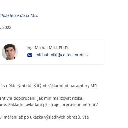
a
t
ihlaste se do IS MU
.
o
d
k
. 2022
a
z
d
Ing. Michal Mikl, Ph.D.
o
s
michal.mikl@ceitec.muni.cz
c
h
r
á
n
í s některými důležitými základními paramtery MR
k
y
ntivní doporučení, jak minimalizovat rizika.
ne. Základní ovládání přístroje, přerušení měření /
vu, měření až po ukázka výsledných obrazů. Vše