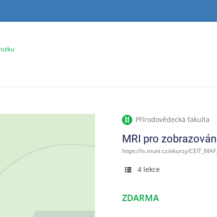
mozku
Přírodovědecká fakulta
MRI pro zobrazován
https://is.muni.cz/ekurzy/CEIT_MA
4 lekce
ZDARMA