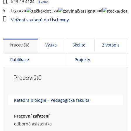
549 49
4124
volat
fryz
ov
a
iva
mai
l
Vložení souborů do Úschovny
Pracoviště
Výuka
Školitel
Životopis
Publikace
Projekty
Pracoviště
Katedra biologie – Pedagogická fakulta
Pracovní zařazení
odborná asistentka