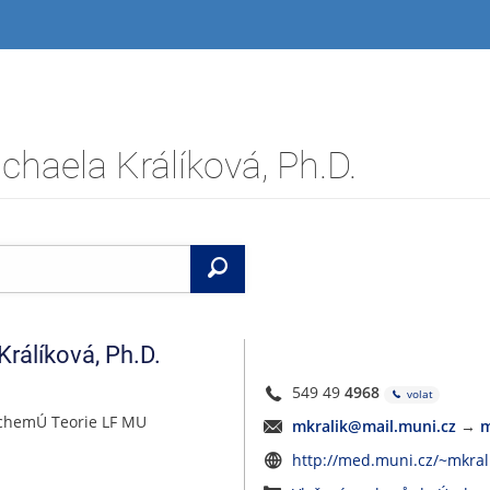
haela Králíková, Ph.D.
Vyhledat
Králíková
,
Ph.D.
549 49
4968
volat
ochemÚ Teorie LF MU
mkralik@mail.muni.cz
→
m
http://med.muni.cz/~mkral