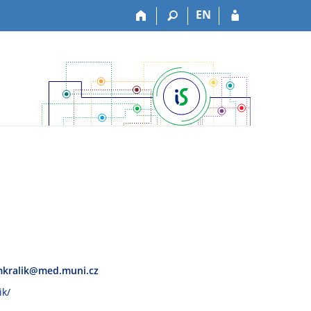
EN
kralik@med.muni.cz
ik/