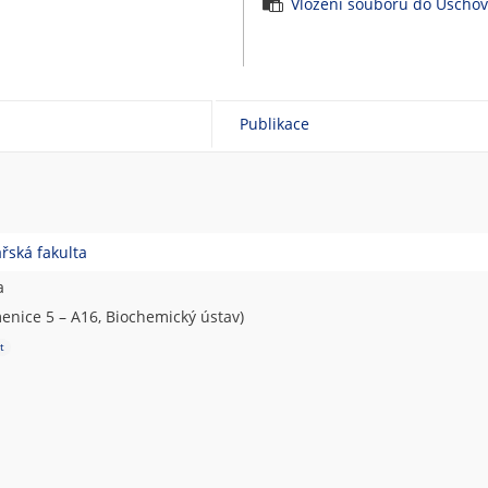
Vložení souborů do Úscho
Publikace
řská fakulta
a
nice 5 – A16, Biochemický ústav)
t