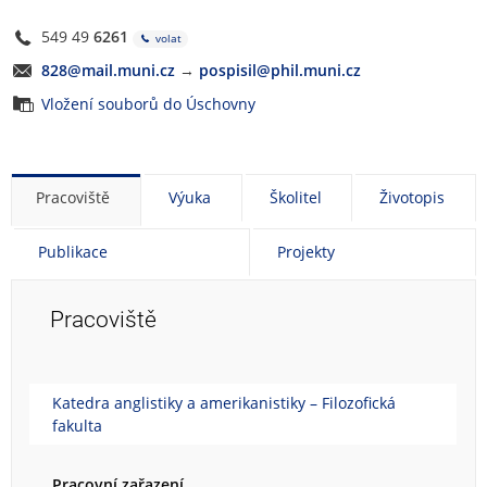
549 49
6261
volat
828@mail.muni.cz
→
pospisil@phil.muni.cz
Vložení souborů do Úschovny
Pracoviště
Výuka
Školitel
Životopis
Publikace
Projekty
Pracoviště
Katedra anglistiky a amerikanistiky – Filozofická
fakulta
Pracovní zařazení