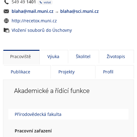
549 49
1401
volat
blaha@mail.muni.cz
→
blaha@sci.muni.cz
http://recetox.muni.cz
Vložení souborů do Úschovny
Pracoviště
Výuka
Školitel
Životopis
Publikace
Projekty
Profil
Akademické a řídící funkce
Přírodovědecká fakulta
Pracovní zařazení