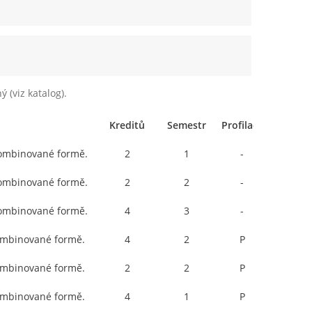
 (viz katalog).
Kreditů
Semestr
Profilace
kombinované formě.
2
1
-
kombinované formě.
2
2
-
kombinované formě.
4
3
-
kombinované formě.
4
2
P
kombinované formě.
2
2
P
kombinované formě.
4
1
P