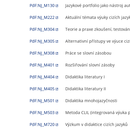
PdF:NJ_M130
Jazykové portfolio jako nástroj 
PdF:NJ_M222
Aktuální témata výuky cizích jazy
PdF:NJ_M304
Teorie a praxe zkoušení, testován
PdF:NJ_M305
Alternativní přístupy ve výuce ciz
PdF:NJ_M308
Práce se slovní zásobou
PdF:NJ_M401
Rozšiřování slovní zásoby
PdF:NJ_M404
Didaktika literatury I
PdF:NJ_M405
Didaktika literatury II
PdF:NJ_M501
Didaktika mnohojazyčnosti
PdF:NJ_M503
Metoda CLIL (integrovaná výuka p
PdF:NJ_M720
Výzkum v didaktice cizích jazyků