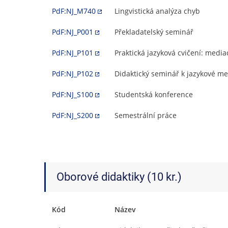
PdF:NJ_M740
Lingvistická analýza chyb
PdF:NJ_P001
Překladatelský seminář
PdF:NJ_P101
Praktická jazyková cvičení: media
PdF:NJ_P102
Didaktický seminář k jazykové me
PdF:NJ_S100
Studentská konference
PdF:NJ_S200
Semestrální práce
Oborové didaktiky (10 kr.)
Kód
Název