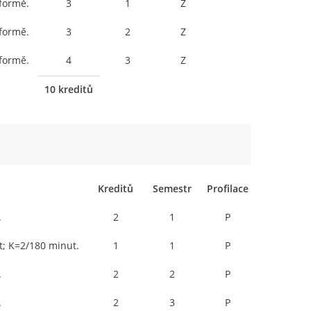
formě.
3
1
Z
formě.
3
2
Z
formě.
4
3
Z
10 kreditů
Kreditů
Semestr
Profilace
.
2
1
P
t; K=2/180 minut.
1
1
P
.
2
2
P
.
2
3
P