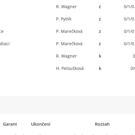
R. Wagner
z
0/1/0
P. Pytlík
z
0/1/0
ce
P. Marečková
z
0/1/0
diaci
P. Marečková
z
0/1/0
R. Wagner
k
H. Peloušková
k
0/
Garant
Ukončení
Rozsah