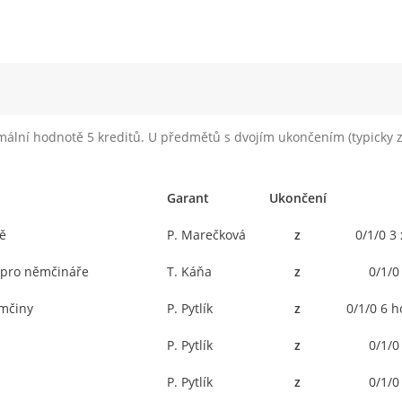
imální hodnotě 5 kreditů. U předmětů s dvojím ukončením (typicky z
Garant
Ukončení
ě
P. Marečková
z
0/1/0 3
y pro němčináře
T. Káňa
z
0/1/0
ěmčiny
P. Pytlík
z
0/1/0 6 
P. Pytlík
z
0/1/0
P. Pytlík
z
0/1/0