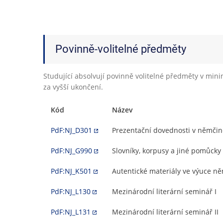
Povinně-volitelné předměty
Studující absolvují povinně volitelné předměty v min
za vyšší ukončení.
Kód
Název
PdF:NJ_D301
Prezentační dovednosti v němčin
PdF:NJ_G990
Slovníky, korpusy a jiné pomůck
PdF:NJ_K501
Autentické materiály ve výuce n
PdF:NJ_L130
Mezinárodní literární seminář I
PdF:NJ_L131
Mezinárodní literární seminář II