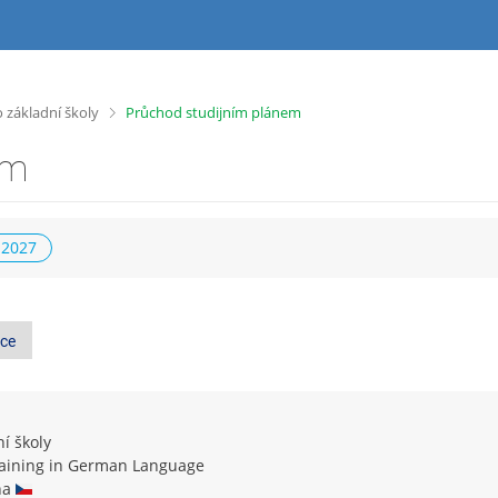
>
 základní školy
Průchod studijním plánem
em
 2027
ce
í školy
raining in German Language
ina