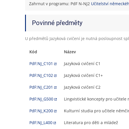
Zahrnut v programu: PdF N-NJ2
Učitelství německéh
Povinné předměty
U předmětů Jazyková cvičení je nutná posloupnost spl
Kód
Název
PdF:NJ_C101
Jazyková cvičení C1
PdF:NJ_C102
Jazyková cvičení C1+
PdF:NJ_C201
Jazyková cvičení C2
PdF:NJ_G500
Lingvistické koncepty pro učitele
PdF:NJ_K200
Kulturní studia pro učitele němči
PdF:NJ_L400
Literatura pro děti a mládež