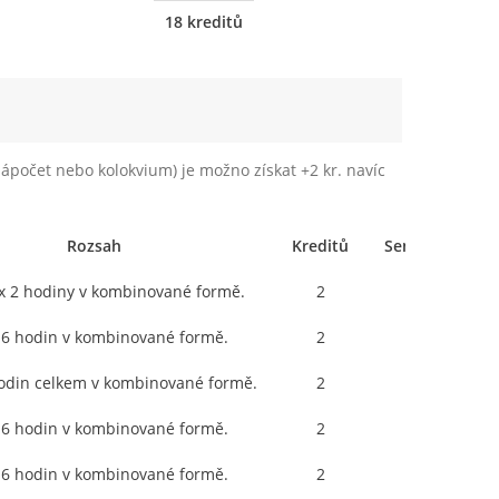
18 kreditů
ápočet nebo kolokvium) je možno získat +2 kr. navíc
Rozsah
Kreditů
Semestr
Pro
 x 2 hodiny v kombinované formě.
2
2
 6 hodin v kombinované formě.
2
2
hodin celkem v kombinované formě.
2
3
 6 hodin v kombinované formě.
2
1
 6 hodin v kombinované formě.
2
2