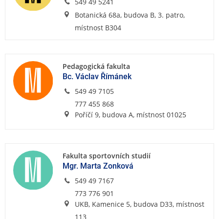
549 49 5241
Botanická 68a, budova B, 3. patro,
místnost B304
Pedagogická fakulta
Bc. Václav Římánek
549 49 7105
777 455 868
Poříčí 9, budova A, místnost 01025
Fakulta sportovních studií
Mgr. Marta Zonková
549 49 7167
773 776 901
UKB, Kamenice 5, budova D33, místnost
113