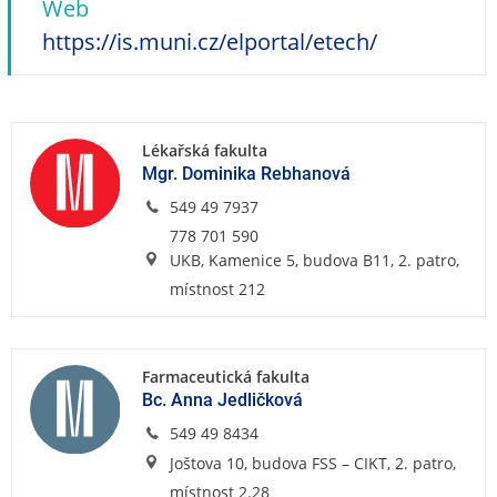
Web
e
n
https://is.muni.cz/elportal/etech/
u
Lékařská fakulta
Mgr. Dominika Rebhanová
549 49 7937
778 701 590
UKB, Kamenice 5, budova B11, 2. patro,
místnost 212
Farmaceutická fakulta
Bc. Anna Jedličková
549 49 8434
Joštova 10, budova FSS – CIKT, 2. patro,
místnost 2.28