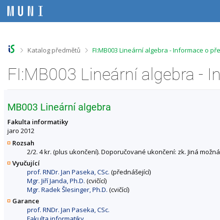
P
P
P
P
ř
ř
ř
ř
e
e
e
e
s
s
s
s
k
k
k
k
o
o
o
o
>
>
Katalog předmětů
FI:MB003 Lineární algebra - Informace o p
č
č
č
č
i
i
i
i
FI:MB003 Lineární algebra - 
t
t
t
t
n
n
n
n
a
a
a
a
h
h
o
p
MB003 Lineární algebra
o
l
b
a
r
a
s
t
Fakulta informatiky
n
v
a
i
jaro 2012
í
i
h
č
Rozsah
l
č
k
2/2. 4 kr. (plus ukončení). Doporučované ukončení: zk. Jiná možná 
i
k
u
Vyučující
š
u
prof. RNDr. Jan Paseka, CSc.
(přednášející)
t
Mgr. Jiří Janda, Ph.D.
(cvičící)
u
Mgr. Radek Šlesinger, Ph.D.
(cvičící)
Garance
prof. RNDr. Jan Paseka, CSc.
Fakulta informatiky