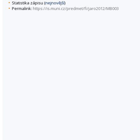
Statistika zápisu (
nejnovější
)
Permalink:
https://is.muni.cz/predmet/fi/jaro2012/MB003