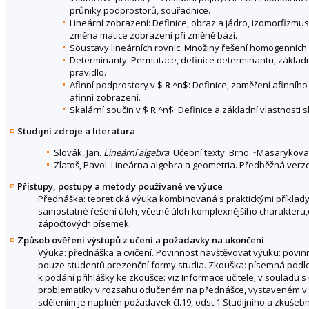
průniky podprostorů, souřadnice.
Lineární zobrazení: Definice, obraz a jádro, izomorfizmu
změna matice zobrazení při změně bází.
Soustavy lineárních rovnic: Množiny řešení homogenních
Determinanty: Permutace, definice determinantu, základní
pravidlo.
Afinní podprostory v $
R
^n$: Definice, zaměření afinního
afinní zobrazení.
Skalární součin v $
R
^n$: Definice a základní vlastnosti 
Studijní zdroje a literatura
Slovák, Jan.
Lineární algebra
. Učební texty. Brno:~Masarykova 
Zlatoš, Pavol. Lineárna algebra a geometria. Předběžná verze
Přístupy, postupy a metody používané ve výuce
Přednáška: teoretická výuka kombinovaná s praktickými příklady.
samostatné řešení úloh, včetně úloh komplexnějšího charakteru,d
zápočtových písemek.
Způsob ověření výstupů z učení a požadavky na ukončení
Výuka: přednáška a cvičení. Povinnost navštěvovat výuku: povinná
pouze studentů prezenční formy studia. Zkouška: písemná podle č
k podání přihlášky ke zkoušce: viz Informace učitele; v souladu 
problematiky v rozsahu odučeném na přednášce, vystaveném v 
sdělením je naplněn požadavek čl.19, odst.1 Studijního a zkušeb