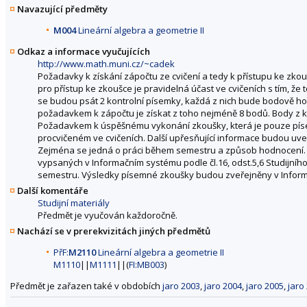
Navazující předměty
M004
Lineární algebra a geometrie II
Odkaz a informace vyučujících
http://www.math.muni.cz/~cadek
Požadavky k získání zápočtu ze cvičení a tedy k přístupu ke zkouš
pro přístup ke zkoušce je pravidelná účast ve cvičeních s tím,
se budou psát 2 kontrolní písemky, každá z nich bude bodově h
požadavkem k zápočtu je získat z toho nejméně 8 bodů. Body z
Požadavkem k úspěšnému vykonání zkoušky, která je pouze písem
procvičeném ve cvičeních. Další upřesňující informace budou uveř
Zejména se jedná o práci během semestru a způsob hodnocení.
vypsaných v Informačním systému podle čl.16, odst.5,6 Studijn
semestru. Výsledky písemné zkoušky budou zveřejněny v Informa
Další komentáře
Studijní materiály
Předmět je vyučován každoročně.
Nachází se v prerekvizitách jiných předmětů
PřF:
M2110
Lineární algebra a geometrie II
M1110
||
M1111
||(
FI:MB003
)
Předmět je zařazen také v obdobích
jaro 2003
,
jaro 2004
,
jaro 2005
,
jaro