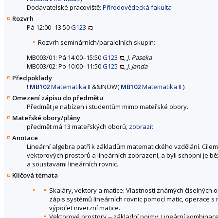
Dodavatelské pracoviště:
Přírodovědecká fakulta
Rozvrh
Pá 12:00–13:50
G123
Rozvrh seminárních/paralelních skupin:
MB003/01: Pá 14:00–15:50
G123
,
J. Paseka
MB003/02: Po 10:00–11:50
G125
,
J. Janda
Předpoklady
!
MB102
Matematika II
&&
!
NOW
(
MB102
Matematika II
)
Omezení zápisu do předmětu
Předmět je nabízen i studentům mimo mateřské obory.
Mateřské obory/plány
předmět má 13 mateřských oborů,
zobrazit
Anotace
Lineární algebra patří k základům matematického vzdělání. Cílem
vektorových prostorů a lineárních zobrazení, a byli schopni je 
a soustavami lineárních rovnic.
Klíčová témata
Skaláry, vektory a matice: Vlastnosti známých číselných o
zápis systémů lineárních rovnic pomocí matic, operace 
výpočet inverzní matice.
Vektorové prostory -- základní pojmy: Lineární kombinace 