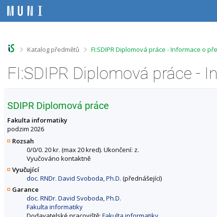
P
P
P
P
ř
ř
ř
ř
e
e
e
e
s
s
s
s
k
k
k
k
o
o
o
o
>
>
Katalog předmětů
FI:SDIPR Diplomová práce - Informace o p
č
č
č
č
i
i
i
i
FI:SDIPR Diplomová práce - 
t
t
t
t
n
n
n
n
a
a
a
a
h
h
o
p
SDIPR Diplomová práce
o
l
b
a
r
a
s
t
Fakulta informatiky
n
v
a
i
podzim 2026
í
i
h
č
Rozsah
l
č
k
0/0/0. 20 kr. (max 20 kred). Ukončení: z.
i
k
u
Vyučováno kontaktně
š
u
Vyučující
t
doc. RNDr. David Svoboda, Ph.D.
(přednášející)
u
Garance
doc. RNDr. David Svoboda, Ph.D.
Fakulta informatiky
Dodavatelské pracoviště:
Fakulta informatiky