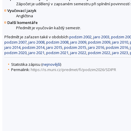
Zápočet je udělený v zapsaném semestru při splnění povinností
Vyučovací jazyk
Angličtina
Další komentáře
Předmět je vyučován každý semestr.
Předmět je zařazen také v obdobích
podzim 2002
,
jaro 2003
,
podzim 20
podzim 2007
,
jaro 2008
,
podzim 2008
,
jaro 2009
,
podzim 2009
,
jaro 2010
,
jaro 2014
,
podzim 2014
,
jaro 2015
,
podzim 2015
,
jaro 2016
,
podzim 2016
,
podzim 2020
,
jaro 2021
,
podzim 2021
,
jaro 2022
,
podzim 2022
,
jaro 2023
,
Statistika zápisu (
nejnovější
)
Permalink:
https://is.muni.cz/predmet/fi/podzim2026/SDIPR