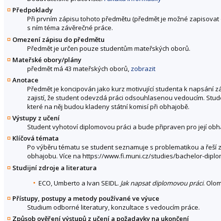
Předpoklady
Při prvním zápisu tohoto předmětu (předmět je možné zapisovat
s ním téma závěrečné práce.
Omezení zápisu do předmětu
Předmět je určen pouze studentům mateřských oborů.
Mateřské obory/plány
předmět má 43 mateřských oborů,
zobrazit
Anotace
Předmět je koncipován jako kurz motivující studenta k napsání 
zajistí, že student odevzdá práci odsouhlasenou vedoucím. Stu
které na něj budou kladeny státní komisí při obhajobě.
Výstupy z učení
Student vyhotoví diplomovou práci a bude připraven pro její obh
Klíčová témata
Po výběru tématu se student seznamuje s problematikou a řeší 
obhajobu. Více na https://www.fi.muni.cz/studies/bachelor-dipl
Studijní zdroje a literatura
ECO, Umberto a Ivan SEIDL.
Jak napsat diplomovou práci
. Olom
Přístupy, postupy a metody používané ve výuce
Studium odborné literatury, konzultace s vedoucím práce.
Způsob ověření výstupů z učení a požadavky na ukončení