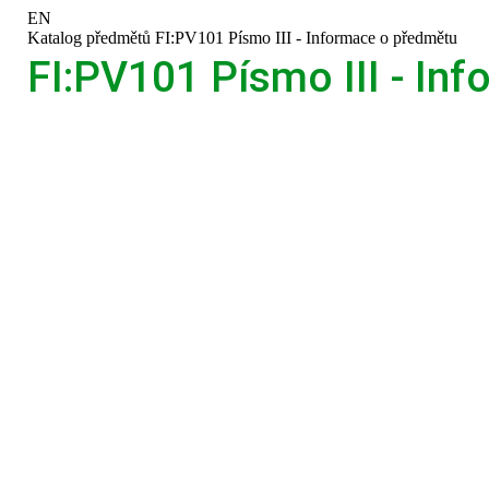
Přeskočit
Přeskočit
Přeskočit
Přeskočit
EN
na
na
na
na
>
Katalog předmětů
>
FI:PV101 Písmo III - Informace o předmětu
horní
hlavičku
obsah
patičku
FI:PV101 Písmo III - In
lištu