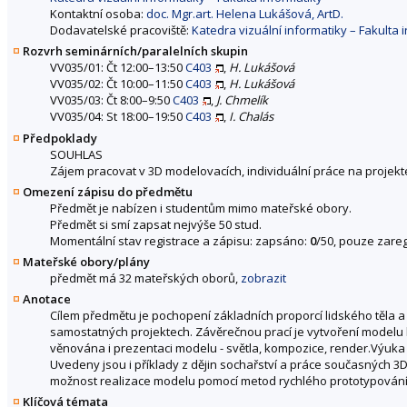
Kontaktní osoba:
doc. Mgr.art. Helena Lukášová, ArtD.
Dodavatelské pracoviště:
Katedra vizuální informatiky – Fakulta 
Rozvrh seminárních/paralelních skupin
VV035/01: Čt 12:00–13:50
C403
,
H. Lukášová
VV035/02: Čt 10:00–11:50
C403
,
H. Lukášová
VV035/03: Čt 8:00–9:50
C403
,
J. Chmelík
VV035/04: St 18:00–19:50
C403
,
I. Chalás
Předpoklady
SOUHLAS
Zájem pracovat v 3D modelovacích, individuální práce na projekt
Omezení zápisu do předmětu
Předmět je nabízen i studentům mimo mateřské obory.
Předmět si smí zapsat nejvýše 50 stud.
Momentální stav registrace a zápisu: zapsáno:
0
/50, pouze zareg
Mateřské obory/plány
předmět má 32 mateřských oborů,
zobrazit
Anotace
Cílem předmětu je pochopení základních proporcí lidského těla 
samostatných projektech. Závěrečnou prací je vytvoření modelu 
věnována i prezentaci modelu - světla, kompozice, render.Výuka 
Uvedeny jsou i příklady z dějin sochařství a práce současných 3
možnost realizace modelu pomocí metod rychlého prototypování
Klíčová témata