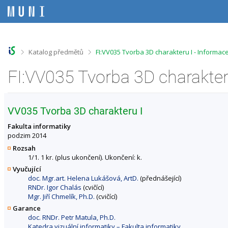
P
P
P
P
ř
ř
ř
ř
e
e
e
e
s
s
s
s
k
k
k
k
o
o
o
o
>
>
Katalog předmětů
FI:VV035 Tvorba 3D charakteru I - Informa
č
č
č
č
i
i
i
i
FI:VV035 Tvorba 3D charakter
t
t
t
t
n
n
n
n
a
a
a
a
h
h
o
p
VV035 Tvorba 3D charakteru I
o
l
b
a
r
a
s
t
Fakulta informatiky
n
v
a
i
podzim 2014
í
i
h
č
Rozsah
l
č
k
1/1. 1 kr. (plus ukončení). Ukončení: k.
i
k
u
Vyučující
š
u
doc. Mgr.art. Helena Lukášová, ArtD.
(přednášející)
t
RNDr. Igor Chalás
(cvičící)
u
Mgr. Jiří Chmelík, Ph.D.
(cvičící)
Garance
doc. RNDr. Petr Matula, Ph.D.
Katedra vizuální informatiky – Fakulta informatiky