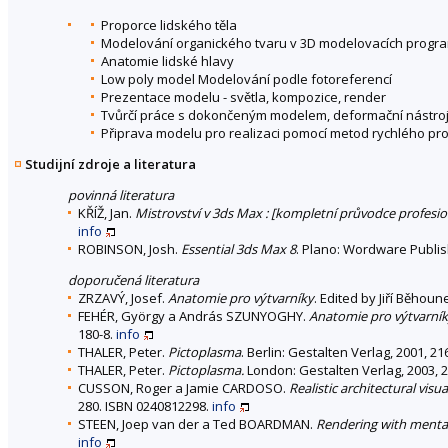
Proporce lidského těla
Modelování organického tvaru v 3D modelovacích progr
Anatomie lidské hlavy
Low poly model Modelování podle fotoreferencí
Prezentace modelu - světla, kompozice, render
Tvůrčí práce s dokončeným modelem, deformační nástro
Připrava modelu pro realizaci pomocí metod rychlého pr
Studijní zdroje a literatura
povinná literatura
KŘÍŽ, Jan.
Mistrovství v 3ds Max : [kompletní průvodce profesio
info
ROBINSON, Josh.
Essential 3ds Max 8
. Plano: Wordware Publish
doporučená literatura
ZRZAVÝ, Josef.
Anatomie pro výtvarníky
. Edited by Jiří Běhou
FEHÉR, György a András SZUNYOGHY.
Anatomie pro výtvarníky 
180-8.
info
THALER, Peter.
Pictoplasma
. Berlin: Gestalten Verlag, 2001, 21
THALER, Peter.
Pictoplasma.
London: Gestalten Verlag, 2003, 2
CUSSON, Roger a Jamie CARDOSO.
Realistic architectural vis
280. ISBN 0240812298.
info
STEEN, Joep van der a Ted BOARDMAN.
Rendering with menta
info