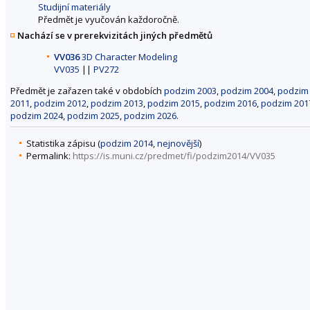
Studijní materiály
Předmět je vyučován každoročně.
Nachází se v prerekvizitách jiných předmětů
VV036
3D Character Modeling
VV035
||
PV272
Předmět je zařazen také v obdobích
podzim 2003
,
podzim 2004
,
podzim
2011
,
podzim 2012
,
podzim 2013
,
podzim 2015
,
podzim 2016
,
podzim 201
podzim 2024
,
podzim 2025
,
podzim 2026
.
Statistika zápisu (
podzim 2014
,
nejnovější
)
Permalink:
https://is.muni.cz/predmet/fi/podzim2014/VV035