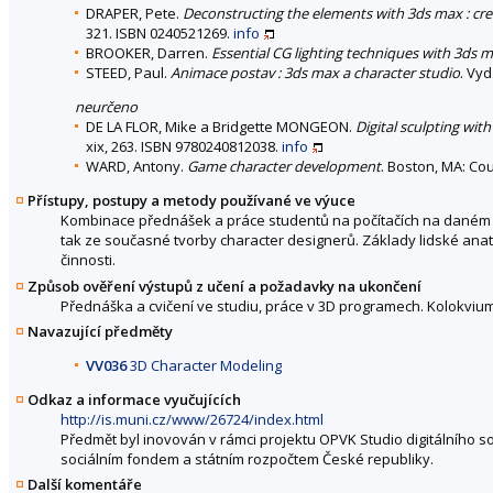
DRAPER, Pete.
Deconstructing the elements with 3ds max : creat
321. ISBN 0240521269.
info
BROOKER, Darren.
Essential CG lighting techniques with 3ds 
STEED, Paul.
Animace postav : 3ds max a character studio
. Vyd
neurčeno
DE LA FLOR, Mike a Bridgette MONGEON.
Digital sculpting wit
xix, 263. ISBN 9780240812038.
info
WARD, Antony.
Game character development
. Boston, MA: Co
Přístupy, postupy a metody používané ve výuce
Kombinace přednášek a práce studentů na počítačích na daném pr
tak ze současné tvorby character designerů. Základy lidské anato
činnosti.
Způsob ověření výstupů z učení a požadavky na ukončení
Přednáška a cvičení ve studiu, práce v 3D programech. Kolokvium
Navazující předměty
VV036
3D Character Modeling
Odkaz a informace vyučujících
http://is.muni.cz/www/26724/index.html
Předmět byl inovován v rámci projektu OPVK Studio digitálního so
sociálním fondem a státním rozpočtem České republiky.
Další komentáře