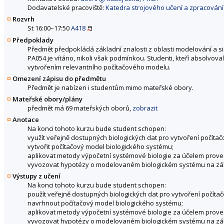
Dodavatelské pracoviště:
Katedra strojového učení a zpracování 
Rozvrh
St 16:00–17:50
A418
Předpoklady
Předmět předpokládá základní znalosti z oblasti modelování a 
PA054 je vítáno, nikoli však podmínkou. Studenti, kteří absolvo
vytvořením relevantního počítačového modelu.
Omezení zápisu do předmětu
Předmět je nabízen i studentům mimo mateřské obory.
Mateřské obory/plány
předmět má 69 mateřských oborů,
zobrazit
Anotace
Na konci tohoto kurzu bude student schopen:
využít veřejně dostupných biologických dat pro vytvoření počíta
vytvořit počítačový model biologického systému;
aplikovat metody výpočetní systémové biologie za účelem prov
vyvozovat hypotézy o modelovaném biologickém systému na zá
Výstupy z učení
Na konci tohoto kurzu bude student schopen:
použít veřejně dostupných biologických dat pro vytvoření počít
navrhnout počítačový model biologického systému;
aplikovat metody výpočetní systémové biologie za účelem prov
vyvozovat hypotézy o modelovaném biologickém systému na zá