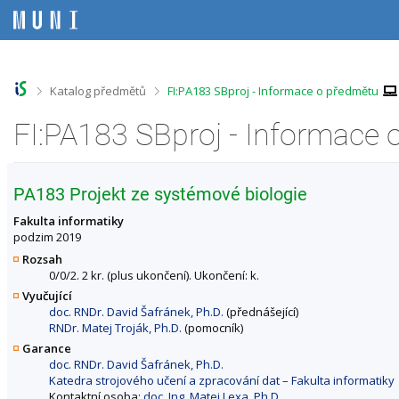
P
P
P
P
ř
ř
ř
ř
e
e
e
e
s
s
s
s
k
k
k
k
o
o
o
o
>
>
Katalog předmětů
FI:PA183 SBproj - Informace o předmětu
č
č
č
č
i
i
i
i
FI:PA183 SBproj - Informace
t
t
t
t
n
n
n
n
a
a
a
a
h
h
o
p
PA183 Projekt ze systémové biologie
o
l
b
a
r
a
s
t
Fakulta informatiky
n
v
a
i
podzim 2019
í
i
h
č
Rozsah
l
č
k
0/0/2. 2 kr. (plus ukončení). Ukončení: k.
i
k
u
Vyučující
š
u
doc. RNDr. David Šafránek, Ph.D.
(přednášející)
t
RNDr. Matej Troják, Ph.D.
(pomocník)
u
Garance
doc. RNDr. David Šafránek, Ph.D.
Katedra strojového učení a zpracování dat – Fakulta informatiky
Kontaktní osoba:
doc. Ing. Matej Lexa, Ph.D.