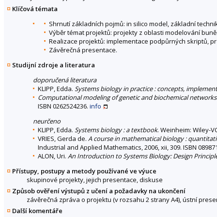
Klíčová témata
Shrnutí základních pojmů: in silico model, základní tech
Výběr témat projektů: projekty z oblasti modelování buně
Realizace projektů: implementace podpůrných skriptů, p
Závěrečná presentace.
Studijní zdroje a literatura
doporučená literatura
KLIPP, Edda.
Systems biology in practice : concepts, implemen
Computational modeling of genetic and biochemical networks
ISBN 0262524236.
info
neurčeno
KLIPP, Edda.
Systems biology : a textbook
. Weinheim: Wiley-VC
VRIES, Gerda de.
A course in mathematical biology : quantit
Industrial and Applied Mathematics, 2006, xii, 309. ISBN 0898
ALON, Uri.
An Introduction to Systems Biology: Design Principles
Přístupy, postupy a metody používané ve výuce
skupinové projekty, jejich presentace, diskuse
Způsob ověření výstupů z učení a požadavky na ukončení
závěrečná zpráva o projektu (v rozsahu 2 strany A4), ústní pres
Další komentáře