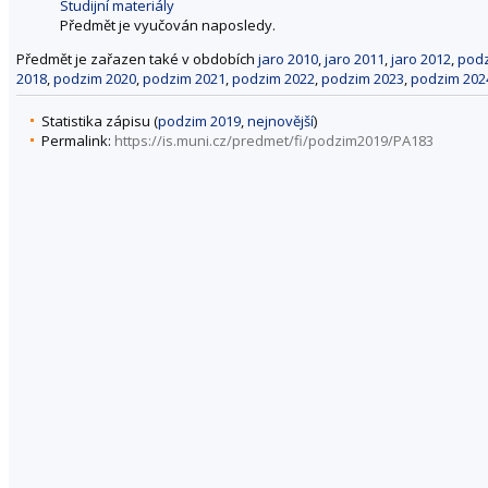
Studijní materiály
Předmět je vyučován naposledy.
Předmět je zařazen také v obdobích
jaro 2010
,
jaro 2011
,
jaro 2012
,
podz
2018
,
podzim 2020
,
podzim 2021
,
podzim 2022
,
podzim 2023
,
podzim 202
Statistika zápisu (
podzim 2019
,
nejnovější
)
Permalink:
https://is.muni.cz/predmet/fi/podzim2019/PA183