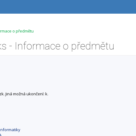
formace o předmětu
ks - Informace o předmětu
zk. Jiná možná ukončení: k.
informatiky
A