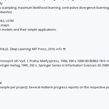
ty
 (sampling, maximum-likelihood learning, contrastive divergence learning)
etworks)
rks, LSTM
ng maps
r models and their simple applications.
VILLE.
Deep Learning
. MIT Press, 2016.
info
ronových sítí
. Vyd. 1. Praha: Matfyzpress, 1996, 390 s. ISBN 80-85863-18-9.
i
Springer-Verlag, 1995, 392 s. Springer Series in Information Sciences 30. ISB
ní
 people per project). Several midterm progress reports on the respective pro