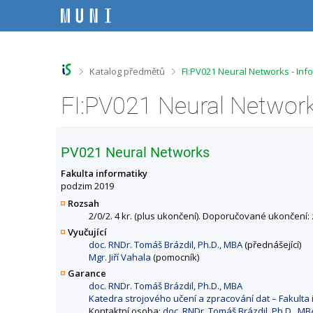
P
P
P
P
ř
ř
ř
ř
e
e
e
e
s
s
s
s
k
k
k
k
o
o
o
o
>
>
Katalog předmětů
FI:PV021 Neural Networks - In
č
č
č
č
i
i
i
i
FI:PV021 Neural Networ
t
t
t
t
n
n
n
n
a
a
a
a
h
h
o
p
PV021 Neural Networks
o
l
b
a
r
a
s
t
Fakulta informatiky
n
v
a
i
podzim 2019
í
i
h
č
Rozsah
l
č
k
2/0/2. 4 kr. (plus ukončení). Doporučované ukončení: 
i
k
u
Vyučující
š
u
doc. RNDr. Tomáš Brázdil, Ph.D., MBA
(přednášející)
t
Mgr. Jiří Vahala
(pomocník)
u
Garance
doc. RNDr. Tomáš Brázdil, Ph.D., MBA
Katedra strojového učení a zpracování dat – Fakulta 
Kontaktní osoba:
doc. RNDr. Tomáš Brázdil, Ph.D., MB