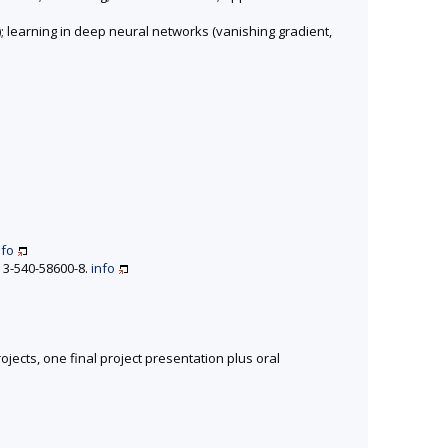
; learning in deep neural networks (vanishing gradient,
nfo
N 3-540-58600-8.
info
jects, one final project presentation plus oral