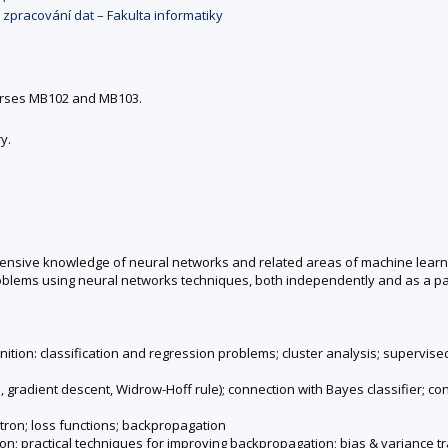
 zpracování dat – Fakulta informatiky
rses MB102 and MB103.
y.
hensive knowledge of neural networks and related areas of machine learni
blems using neural networks techniques, both independently and as a part of
nition: classification and regression problems; cluster analysis; supervi
gradient descent, Widrow-Hoff rule); connection with Bayes classifier; con
tron; loss functions; backpropagation
on; practical techniques for improving backpropagation; bias & variance tra