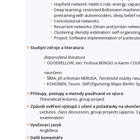
Hopfield network: Hebb's rule; energy; capaci
Deep learning: restricted Boltzmann machines
pretraining with autoencoders, deep belief n
Convolutional networks
Recurrent networks: Elman and Jordan netwo
Clustering: density estimation; self-organizi
Project: Software implementation of particula
Studijní zdroje a literatura
doporučená literatura
GOODFELLOW, Ian; Yoshua BENGIO a Aaron COUR
neurčeno
ŠÍMA, Jiří a Roman NERUDA.
Teoretické otázky neu
KOHONEN, Teuvo.
Self-Organizing Maps
. Berlin: 
Přístupy, postupy a metody používané ve výuce
Theoretical lectures, group project
Způsob ověření výstupů z učení a požadavky na ukonče
Lectures, class discussion, group projects (approx. 3
examination.
Vyučovací jazyk
Angličtina
Další komentáře