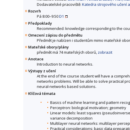
Dodavatelské pracoviště:
Katedra strojového učení a
Rozvrh
Pá 8:00–9:50
D1
Předpoklady
Recommended: knowledge corresponding to the cou
Omezení zápisu do předmětu
Předmět je nabízen i studentům mimo mateřské obor
Mateřské obory/plány
předmět má 74 mateřských oborů,
zobrazit
Anotace
Introduction to neural networks.
Výstupy z učení
At the end of the course student will have a compre
networks problems. Will be able to solve practical pro
neural-networks based solutions.
Klíčová témata
Basics of machine learning and pattern recog
Perceptron: biological motivation; geometry
Linear models: least squares (pseudoinverse, 
variance decomposition
Multilayer neural networks: multilayer percep
Practical considerations: basic data preparati