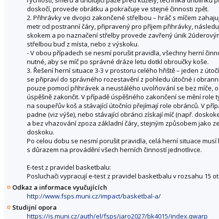
doskočí, provede obrátku a pokračuje ve stejné činnosti zpět.
2. Přihrávky ve dvojici zakončené střelbou – hráč s míčem zahajuj
metr od postranní čáry, připravený pro příjem přihrávky, násled
skokem a po naznačení střelby provede zavřený únik 2úderovým
střelbou buď z místa, nebo z výskoku.
- V obou případech se nesmí porušit pravidla, všechny herní činno
nutné, aby se míč po správné dráze letu dotkl obroučky koše.
3. Řešení herní situace 3-3 v prostoru celého hřiště – jeden z út
se připraví do správného rozestavění z pohledu útočné i obranné f
pouze pomocí přihrávek a neustálého uvolňování se bez míče, od p
úspěšně zakončit. V případě úspěšného zakončení se mění role t
na soupeřův koš a stávající útočníci přejímají role obránců. V pří
padne (viz výše), nebo stávající obránci získají míč (např. dosk
a bez vhazování zpoza základní čáry, stejným způsobem jako ze
doskoku.
Po celou dobu se nesmí porušit pravidla, celá herní situace musí 
s důrazem na provádění všech herních činností jednotlivce.
E-test z pravidel basketbalu:
Posluchači vypracují e-test z pravidel basketbalu v rozsahu 15 
Odkaz a informace vyučujících
http://www.fsps.muni.cz/impact/basketbal-a/
Studijní opora
https://is.muni.cz/auth/el/fsps/jaro2027/bk4015/index.qwarp