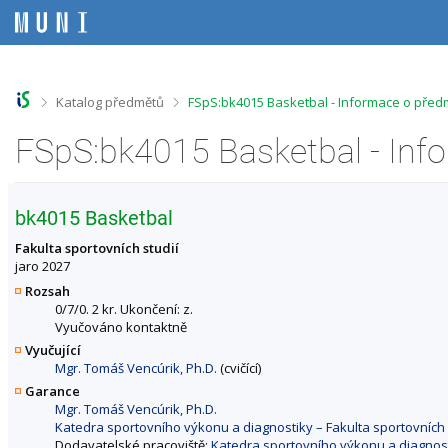
P
P
P
P
ř
ř
ř
ř
e
e
e
e
s
s
s
s
k
k
k
k
o
o
o
o
>
>
Katalog předmětů
FSpS:bk4015 Basketbal - Informace o před
č
č
č
č
i
i
i
i
FSpS:bk4015 Basketbal - Inf
t
t
t
t
n
n
n
n
a
a
a
a
h
h
o
p
bk4015 Basketbal
o
l
b
a
r
a
s
t
Fakulta sportovních studií
n
v
a
i
jaro 2027
í
i
h
č
Rozsah
l
č
k
0/7/0. 2 kr. Ukončení: z.
i
k
u
Vyučováno kontaktně
š
u
Vyučující
t
Mgr. Tomáš Vencúrik, Ph.D.
(cvičící)
u
Garance
Mgr. Tomáš Vencúrik, Ph.D.
Katedra sportovního výkonu a diagnostiky – Fakulta sportovních 
Dodavatelské pracoviště:
Katedra sportovního výkonu a diagnosti