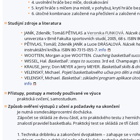
4. uvolnění hráče bez míče, doskakování
5. krytí hráče s míčem (na místě, v pohybu), krytí hráče 
6. útočné kombinace založené na přečíslení a založené n
Studijní zdroje a literatura
JANÍK, Zdeněk; Tomáš PĚTIVLAS a
Veronika FUNKOVÁ
.
Nácvik č
univerzita v Brně Fakulta sportovních studií, 2005, 68 s. ISBN 
PĚTIVLAS, Tomáš; Zdeněk JANÍK a Lucie DRÁSALOVÁ.
Nácvik he
instruktážní knížka. ISBN 80-7315-055-7.
info
WOOTTEN, Morgan a Joe WOOTTEN.
Coaching basketball succe
WISSEL, Hal.
Basketball : steps to success
. 3rd ed. Champaign: 
KRAUSE, Jerry; Don MEYER a Jerry MEYER.
Basketball skills & dri
VELENSKÝ, Michael.
Pojetí basketbalového učiva pro děti a ml
VELENSKÝ, Michael.
Basketbal : základní program aplikace úto
info
Přístupy, postupy a metody používané ve výuce
praktická cvičení, samostudium.
Způsob ověření výstupů z učení a požadavky na ukončení
Je nutná osmdesátiprocentní docházka.
Zápočet se skládá ze dvou částí, a to praktického testu z herníc
znalostí pravidel basketbalu. Praktický test se skládá ze tří částí:
1. Technika driblinku a zakončení dvojtaktem – zahajuje se v 
rychlosti, směru a driblující paže před kužely, technika driblinku