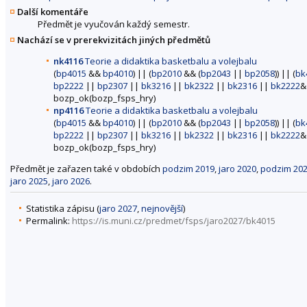
Další komentáře
Předmět je vyučován každý semestr.
Nachází se v prerekvizitách jiných předmětů
nk4116
Teorie a didaktika basketbalu a volejbalu
(
bp4015
&&
bp4010
) || (
bp2010
&& (
bp2043
||
bp2058
)) || (
bk
bp2222
||
bp2307
||
bk3216
||
bk2322
||
bk2316
||
bk2222
&
bozp_ok(bozp_fsps_hry)
np4116
Teorie a didaktika basketbalu a volejbalu
(
bp4015
&&
bp4010
) || (
bp2010
&& (
bp2043
||
bp2058
)) || (
bk
bp2222
||
bp2307
||
bk3216
||
bk2322
||
bk2316
||
bk2222
&
bozp_ok(bozp_fsps_hry)
Předmět je zařazen také v obdobích
podzim 2019
,
jaro 2020
,
podzim 20
jaro 2025
,
jaro 2026
.
Statistika zápisu (
jaro 2027
,
nejnovější
)
Permalink:
https://is.muni.cz/predmet/fsps/jaro2027/bk4015