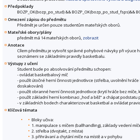
Předpoklady
BOZP_OK(bozp_po_stud)
&&
BOZP_OK(bozp_po_stud_fsps)
&&
BO
Omezení zápisu do předmětu
Předmět je určen pouze studentům mateřských oborů.
Mateřské obory/plány
předmět má 14 mateřských oborů,
zobrazit
Anotace
Cílem předmětu je vytvořit správné pohybové návyky při výuce he
seznámeni se základními pravidly basketbalu.
Výstupy z učení
Student bude po absolvování předmětu schopen:
- ovládat basketbalový míč
- použít útočné herní činnosti jednotlivce (střelba, uvolnění hrá
doskakování)
- použít obranné herní činnosti jednotlivce (krytí hráče bez míče
- použít základní herní kombinaci „hoď a běž“ a chápat podstatu 
- v základních bodech charakterizovat basketbal a ovládat pravi
Klíčová témata
Bloky učiva:
1. manipulace s míčem (ballhandling), základy vedení míče
2. střelba (dvojtakt, z místa)
3. přihrávaní a chytání míče na místě a v pohybu