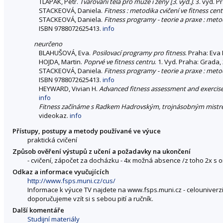
TLAPÁK, Petr.
Tvarování těla pro muže i ženy [3. vyd.]
. 3. vyd. P
STACKEOVÁ, Daniela.
Fitness : metodika cvičení ve fitness cen
STACKEOVÁ, Daniela.
Fitness programy - teorie a praxe : metod
ISBN 9788072625413.
info
neurčeno
BLAHUŠOVÁ, Eva.
Posilovací programy pro fitness
. Praha: Eva
HOJDA, Martin.
Poprvé ve fitness centru
. 1. Vyd. Praha: Grada
STACKEOVÁ, Daniela.
Fitness programy - teorie a praxe : metod
ISBN 9788072625413.
info
HEYWARD, Vivian H.
Advanced fitness assessment and exercise
info
Fitness začínáme s Radkem Hadrovským, trojnásobným mistr
videokaz.
info
Přístupy, postupy a metody používané ve výuce
praktická cvičení
Způsob ověření výstupů z učení a požadavky na ukončení
- cvičení, zápočet za docházku - 4x možná absence /z toho 2x s
Odkaz a informace vyučujících
http://www.fsps.muni.cz/cus/
Informace k výuce TV najdete na www.fsps.muni.cz - celouniverz
doporučujeme vzít si s sebou pití a ručník.
Další komentáře
Studijní materiály