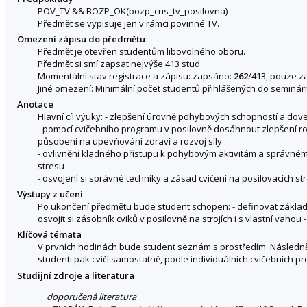
POV_TV
&&
BOZP_OK(bozp_cus_tv_posilovna)
Předmět se vypisuje jen v rámci povinné TV.
Omezení zápisu do předmětu
Předmět je otevřen studentům libovolného oboru.
Předmět si smí zapsat nejvýše 413 stud.
Momentální stav registrace a zápisu: zapsáno:
262
/413, pouze z
Jiné omezení: Minimální počet studentů přihlášených do seminárn
Anotace
Hlavní cíl výuky: - zlepšení úrovně pohybových schopností a dove
- pomocí cvičebního programu v posilovně dosáhnout zlepšení r
působení na upevňování zdraví a rozvoj síly
- ovlivnění kladného přístupu k pohybovým aktivitám a správném
stresu
- osvojení si správné techniky a zásad cvičení na posilovacích stro
Výstupy z učení
Po ukončení předmětu bude student schopen: - definovat základní
osvojit si zásobník cviků v posilovně na strojích i s vlastní vahou
Klíčová témata
V prvních hodinách bude student seznám s prostředím. Následně 
studenti pak cvičí samostatně, podle individuálních cvičebních p
Studijní zdroje a literatura
doporučená literatura