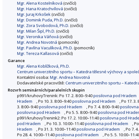
Mgr. Alena Kostelníková
(cvičící)
Mgr. Hana Kratochvílová
(cvičící)
Mgr. Juraj Krkošek
(cvičící)
Mgr. Dominik Puda, Ph.D.
(cvičící)
Mgr. Zora Svobodová, Ph.D.
(cvičící)
Mgr. Milan Šipl, Ph.D.
(cvičící)
Mgr. Veronika Váňová
(cvičící)
Mgr. Andrea Novotná
(pomocník)
Mgr. Pavlína Vaculíková, Ph.D.
(pomocník)
Mgr. Tereza Kallasová
(cvičící)
Garance
Mgr. Alena Koblížková, Ph.D.
Centrum univerzitního sportu – Katedra tělesné výchovy a společ
Kontaktní osoba:
Mgr. Andrea Novotná
Dodavatelské pracoviště:
Centrum univerzitního sportu – Katedra
Rozvrh seminárních/paralelních skupin
p991/kruhovyTrenink: Po 17. 2. 8:00–9:40
posilovna pod Hradem
Hradem
, Po 10. 3. 8:00–9:40
posilovna pod Hradem
, Po 17. 3.
3. 8:00–9:40
posilovna pod Hradem
, Po 7. 4. 8:00–9:40
posilovn
posilovna pod Hradem
, Po 5. 5. 8:00–9:40
posilovna pod Hrad
p991/kruhovyTrenink2: Po 17. 2. 10:00–11:40
posilovna pod Hrad
pod Hradem
, Po 10. 3. 10:00–11:40
posilovna pod Hradem
, P
Hradem
, Po 31. 3. 10:00–11:40
posilovna pod Hradem
, Po 7. 
Po 28. 4. 10:00–11:40
posilovna pod Hradem
, Po 5. 5. 10:00–11: