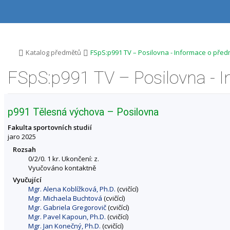
P
P
P
P
ř
ř
ř
ř
e
e
e
e
s
s
s
s
k
k
k
k
o
o
o
o
>
>
Katalog předmětů
FSpS:p991 TV – Posilovna - Informace o pře
č
č
č
č
i
i
i
i
FSpS:p991 TV – Posilovna - 
t
t
t
t
n
n
n
n
a
a
a
a
h
h
o
p
p991 Tělesná výchova – Posilovna
o
l
b
a
r
a
s
t
Fakulta sportovních studií
n
v
a
i
jaro 2025
í
i
h
č
Rozsah
l
č
k
0/2/0. 1 kr. Ukončení: z.
i
k
u
Vyučováno kontaktně
š
u
Vyučující
t
Mgr. Alena Koblížková, Ph.D.
(cvičící)
u
Mgr. Michaela Buchtová
(cvičící)
Mgr. Gabriela Gregorovič
(cvičící)
Mgr. Pavel Kapoun, Ph.D.
(cvičící)
Mgr. Jan Konečný, Ph.D.
(cvičící)