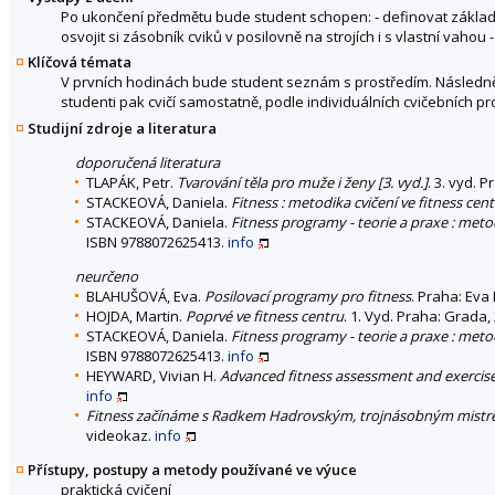
Po ukončení předmětu bude student schopen: - definovat základní
osvojit si zásobník cviků v posilovně na strojích i s vlastní vahou
Klíčová témata
V prvních hodinách bude student seznám s prostředím. Následně 
studenti pak cvičí samostatně, podle individuálních cvičebních p
Studijní zdroje a literatura
doporučená literatura
TLAPÁK, Petr.
Tvarování těla pro muže i ženy [3. vyd.]
. 3. vyd. P
STACKEOVÁ, Daniela.
Fitness : metodika cvičení ve fitness cen
STACKEOVÁ, Daniela.
Fitness programy - teorie a praxe : metod
ISBN 9788072625413.
info
neurčeno
BLAHUŠOVÁ, Eva.
Posilovací programy pro fitness
. Praha: Eva
HOJDA, Martin.
Poprvé ve fitness centru
. 1. Vyd. Praha: Grada
STACKEOVÁ, Daniela.
Fitness programy - teorie a praxe : metod
ISBN 9788072625413.
info
HEYWARD, Vivian H.
Advanced fitness assessment and exercise
info
Fitness začínáme s Radkem Hadrovským, trojnásobným mistr
videokaz.
info
Přístupy, postupy a metody používané ve výuce
praktická cvičení