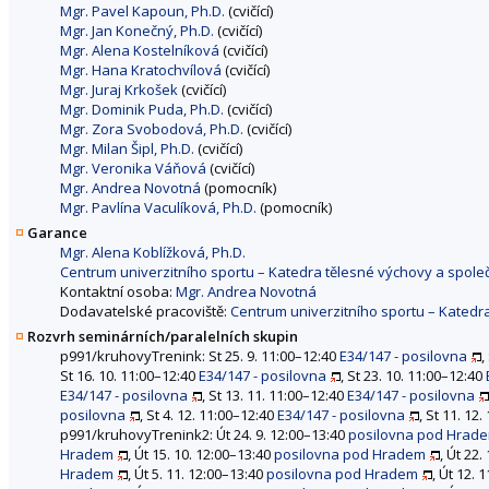
Mgr. Pavel Kapoun, Ph.D.
(cvičící)
Mgr. Jan Konečný, Ph.D.
(cvičící)
Mgr. Alena Kostelníková
(cvičící)
Mgr. Hana Kratochvílová
(cvičící)
Mgr. Juraj Krkošek
(cvičící)
Mgr. Dominik Puda, Ph.D.
(cvičící)
Mgr. Zora Svobodová, Ph.D.
(cvičící)
Mgr. Milan Šipl, Ph.D.
(cvičící)
Mgr. Veronika Váňová
(cvičící)
Mgr. Andrea Novotná
(pomocník)
Mgr. Pavlína Vaculíková, Ph.D.
(pomocník)
Garance
Mgr. Alena Koblížková, Ph.D.
Centrum univerzitního sportu – Katedra tělesné výchovy a společ
Kontaktní osoba:
Mgr. Andrea Novotná
Dodavatelské pracoviště:
Centrum univerzitního sportu – Katedra
Rozvrh seminárních/paralelních skupin
p991/kruhovyTrenink: St 25. 9. 11:00–12:40
E34/147 - posilovna
,
St 16. 10. 11:00–12:40
E34/147 - posilovna
, St 23. 10. 11:00–12:40
E34/147 - posilovna
, St 13. 11. 11:00–12:40
E34/147 - posilovna
posilovna
, St 4. 12. 11:00–12:40
E34/147 - posilovna
, St 11. 12
p991/kruhovyTrenink2: Út 24. 9. 12:00–13:40
posilovna pod Hrad
Hradem
, Út 15. 10. 12:00–13:40
posilovna pod Hradem
, Út 22.
Hradem
, Út 5. 11. 12:00–13:40
posilovna pod Hradem
, Út 12. 