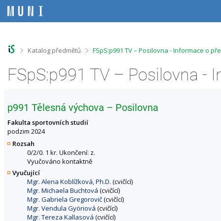
P
P
P
P
ř
ř
ř
ř
e
e
e
e
s
s
s
s
k
k
k
k
o
o
o
o
>
>
Katalog předmětů
FSpS:p991 TV – Posilovna - Informace o př
č
č
č
č
i
i
i
i
FSpS:p991 TV – Posilovna - 
t
t
t
t
n
n
n
n
a
a
a
a
h
h
o
p
p991 Tělesná výchova – Posilovna
o
l
b
a
r
a
s
t
Fakulta sportovních studií
n
v
a
i
podzim 2024
í
i
h
č
Rozsah
l
č
k
0/2/0. 1 kr. Ukončení: z.
i
k
u
Vyučováno kontaktně
š
u
Vyučující
t
Mgr. Alena Koblížková, Ph.D.
(cvičící)
u
Mgr. Michaela Buchtová
(cvičící)
Mgr. Gabriela Gregorovič
(cvičící)
Mgr. Vendula Györiová
(cvičící)
Mgr. Tereza Kallasová
(cvičící)