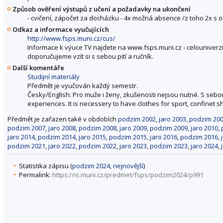
Způsob ověření výstupů z učení a požadavky na ukončení
- cvičení, zápočet za docházku - 4x možná absence /z toho 2x s
Odkaz a informace vyučujících
http://www.fsps.muni.cz/cus/
Informace k výuce TV najdete na www.fsps.muni.cz - celouniverz
doporučujeme vzít si s sebou pití a ručník.
Další komentáře
Studijní materiály
Předmět je vyučován každý semestr.
Česky/English: Pro muže i ženy, zkušenosti nejsou nutné. S seb
experiences. It is necessery to have clothes for sport, confinet s
Předmět je zařazen také v obdobích
podzim 2002
,
jaro 2003
,
podzim 20
podzim 2007
,
jaro 2008
,
podzim 2008
,
jaro 2009
,
podzim 2009
,
jaro 2010
,
jaro 2014
,
podzim 2014
,
jaro 2015
,
podzim 2015
,
jaro 2016
,
podzim 2016
,
podzim 2021
,
jaro 2022
,
podzim 2022
,
jaro 2023
,
podzim 2023
,
jaro 2024
,
Statistika zápisu (
podzim 2024
,
nejnovější
)
Permalink:
https://is.muni.cz/predmet/fsps/podzim2024/p991