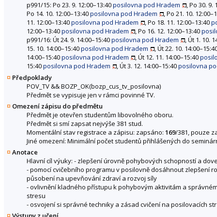
p991/15: Po 23. 9. 12:00–13:40
posilovna pod Hradem
, Po 30. 9.
Po 14. 10. 12:00–13:40
posilovna pod Hradem
, Po 21. 10. 12:00–
11. 12:00–13:40
posilovna pod Hradem
, Po 18. 11. 12:00–13:40
p
12:00–13:40
posilovna pod Hradem
, Po 16. 12. 12:00–13:40
posi
p991/16: Út 24. 9. 14:00–15:40
posilovna pod Hradem
, Út 1. 10.
15. 10. 14:00–15:40
posilovna pod Hradem
, Út 22. 10. 14:00–15:4
14:00–15:40
posilovna pod Hradem
, Út 12. 11. 14:00–15:40
posil
15:40
posilovna pod Hradem
, Út 3. 12. 14:00–15:40
posilovna p
Předpoklady
POV_TV
&&
BOZP_OK(bozp_cus_tv_posilovna)
Předmět se vypisuje jen v rámci povinné TV.
Omezení zápisu do předmětu
Předmět je otevřen studentům libovolného oboru.
Předmět si smí zapsat nejvýše 381 stud.
Momentální stav registrace a zápisu: zapsáno:
169
/381, pouze z
Jiné omezení: Minimální počet studentů přihlášených do seminárn
Anotace
Hlavní cíl výuky: - zlepšení úrovně pohybových schopností a dove
- pomocí cvičebního programu v posilovně dosáhnout zlepšení r
působení na upevňování zdraví a rozvoj síly
- ovlivnění kladného přístupu k pohybovým aktivitám a správném
stresu
- osvojení si správné techniky a zásad cvičení na posilovacích stro
Výstupy z učení