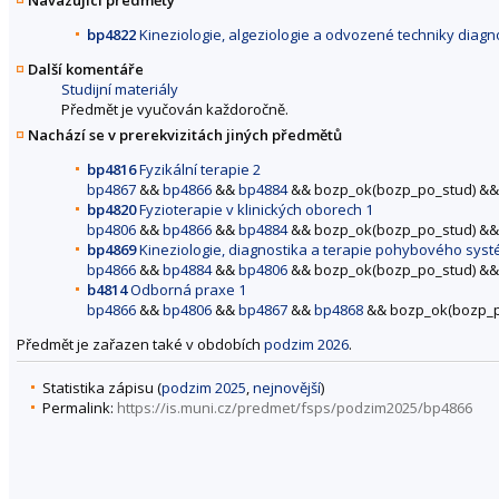
bp4822
Kineziologie, algeziologie a odvozené techniky diagno
Další komentáře
Studijní materiály
Předmět je vyučován každoročně.
Nachází se v prerekvizitách jiných předmětů
bp4816
Fyzikální terapie 2
bp4867
&&
bp4866
&&
bp4884
&& bozp_ok(bozp_po_stud) &&
bp4820
Fyzioterapie v klinických oborech 1
bp4806
&&
bp4866
&&
bp4884
&& bozp_ok(bozp_po_stud) &&
bp4869
Kineziologie, diagnostika a terapie pohybového sys
bp4866
&&
bp4884
&&
bp4806
&& bozp_ok(bozp_po_stud) &&
b4814
Odborná praxe 1
bp4866
&&
bp4806
&&
bp4867
&&
bp4868
&& bozp_ok(bozp_p
Předmět je zařazen také v obdobích
podzim 2026
.
Statistika zápisu (
podzim 2025
,
nejnovější
)
Permalink:
https://is.muni.cz/predmet/fsps/podzim2025/bp4866