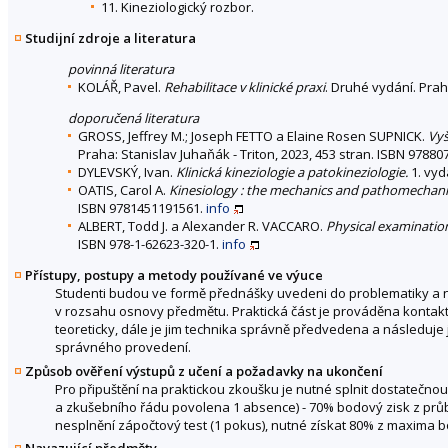
11. Kineziologický rozbor.
Studijní zdroje a literatura
povinná literatura
KOLÁŘ, Pavel.
Rehabilitace v klinické praxi
. Druhé vydání. Prah
doporučená literatura
GROSS, Jeffrey M.; Joseph FETTO a Elaine Rosen SUPNICK.
Vyš
Praha: Stanislav Juhaňák - Triton, 2023, 453 stran. ISBN 9788
DYLEVSKÝ, Ivan.
Klinická kineziologie a patokineziologie.
1. vyd
OATIS, Carol A.
Kinesiology : the mechanics and pathomecha
ISBN 9781451191561.
info
ALBERT, Todd J. a Alexander R. VACCARO.
Physical examination
ISBN 978-1-62623-320-1.
info
Přístupy, postupy a metody používané ve výuce
Studenti budou ve formě přednášky uvedeni do problematiky a n
v rozsahu osnovy předmětu. Praktická část je prováděna kontak
teoreticky, dále je jim technika správně předvedena a následuje 
správného provedení.
Způsob ověření výstupů z učení a požadavky na ukončení
Pro připuštění na praktickou zkoušku je nutné splnit dostatečnou
a zkušebního řádu povolena 1 absence) - 70% bodový zisk z průbě
nesplnění zápočtový test (1 pokus), nutné získat 80% z maxima bo
Navazující předměty