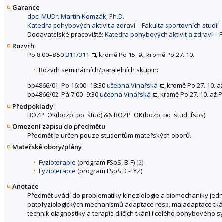
Garance
doc. MUDr. Martin Komzák, Ph.D.
Katedra pohybových aktivit a zdraví – Fakulta sportovních studií
Dodavatelské pracoviště:
Katedra pohybových aktivit a zdraví – F
Rozvrh
Po 8:00–8:50
B11/311
, kromě Po 15. 9., kromě Po 27. 10.
Rozvrh seminárních/paralelních skupin:
bp4866/01: Po 16:00–18:30
učebna Vinařská
, kromě Po 27. 10. a
bp4866/02: Pá 7:00–9:30
učebna Vinařská
, kromě Po 27. 10. až P
Předpoklady
BOZP_OK(bozp_po_stud)
&&
BOZP_OK(bozp_po_stud_fsps)
Omezení zápisu do předmětu
Předmět je určen pouze studentům mateřských oborů.
Mateřské obory/plány
Fyzioterapie
(program FSpS, B-F)
(2)
Fyzioterapie
(program FSpS, C-FYZ)
Anotace
Předmět uvádí do problematiky kineziologie a biomechaniky jedn
patofyziologických mechanismů adaptace resp. maladaptace tkán
technik diagnostiky a terapie dílčích tkání i celého pohybového 