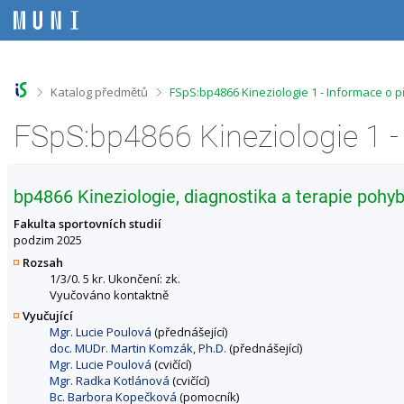
P
P
P
P
ř
ř
ř
ř
e
e
e
e
s
s
s
s
k
k
k
k
o
o
o
o
>
>
Katalog předmětů
FSpS:bp4866 Kineziologie 1 - Informace o 
č
č
č
č
i
i
i
i
FSpS:bp4866 Kineziologie 1 
t
t
t
t
n
n
n
n
a
a
a
a
h
h
o
p
bp4866 Kineziologie, diagnostika a terapie poh
o
l
b
a
r
a
s
t
Fakulta sportovních studií
n
v
a
i
podzim 2025
í
i
h
č
Rozsah
l
č
k
1/3/0. 5 kr. Ukončení: zk.
i
k
u
Vyučováno kontaktně
š
u
Vyučující
t
Mgr. Lucie Poulová
(přednášející)
u
doc. MUDr. Martin Komzák, Ph.D.
(přednášející)
Mgr. Lucie Poulová
(cvičící)
Mgr. Radka Kotlánová
(cvičící)
Bc. Barbora Kopečková
(pomocník)