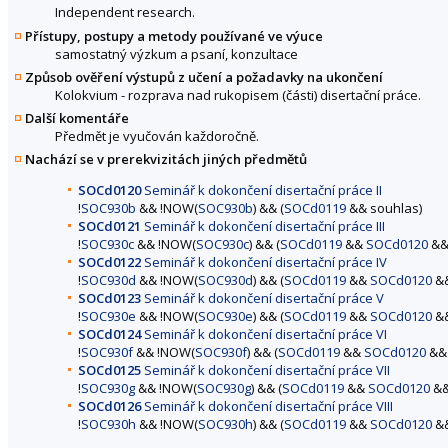
Independent research.
Přístupy, postupy a metody používané ve výuce
samostatný výzkum a psaní, konzultace
Způsob ověření výstupů z učení a požadavky na ukončení
Kolokvium - rozprava nad rukopisem (části) disertační práce.
Další komentáře
Předmět je vyučován každoročně.
Nachází se v prerekvizitách jiných předmětů
SOCd0120
Seminář k dokončení disertační práce II
!
SOC930b
&& !NOW(
SOC930b
) && (
SOCd0119
&& souhlas)
SOCd0121
Seminář k dokončení disertační práce III
!
SOC930c
&& !NOW(
SOC930c
) && (
SOCd0119
&&
SOCd0120
&&
SOCd0122
Seminář k dokončení disertační práce IV
!
SOC930d
&& !NOW(
SOC930d
) && (
SOCd0119
&&
SOCd0120
&
SOCd0123
Seminář k dokončení disertační práce V
!
SOC930e
&& !NOW(
SOC930e
) && (
SOCd0119
&&
SOCd0120
&
SOCd0124
Seminář k dokončení disertační práce VI
!
SOC930f
&& !NOW(
SOC930f
) && (
SOCd0119
&&
SOCd0120
&
SOCd0125
Seminář k dokončení disertační práce VII
!
SOC930g
&& !NOW(
SOC930g
) && (
SOCd0119
&&
SOCd0120
&
SOCd0126
Seminář k dokončení disertační práce VIII
!
SOC930h
&& !NOW(
SOC930h
) && (
SOCd0119
&&
SOCd0120
&