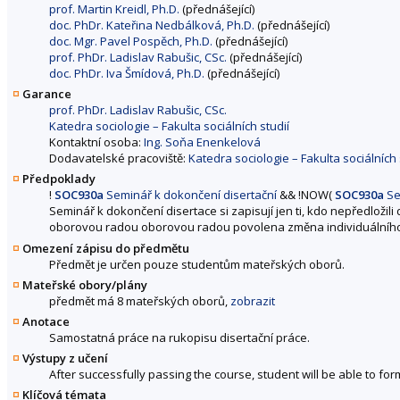
prof. Martin Kreidl, Ph.D.
(přednášející)
doc. PhDr. Kateřina Nedbálková, Ph.D.
(přednášející)
doc. Mgr. Pavel Pospěch, Ph.D.
(přednášející)
prof. PhDr. Ladislav Rabušic, CSc.
(přednášející)
doc. PhDr. Iva Šmídová, Ph.D.
(přednášející)
Garance
prof. PhDr. Ladislav Rabušic, CSc.
Katedra sociologie – Fakulta sociálních studií
Kontaktní osoba:
Ing. Soňa Enenkelová
Dodavatelské pracoviště:
Katedra sociologie – Fakulta sociálních 
Předpoklady
!
SOC930a
Seminář k dokončení disertační
&&
!
NOW
(
SOC930a
Se
Seminář k dokončení disertace si zapisují jen ti, kdo nepředložili
oborovou radou oborovou radou povolena změna individuálního s
Omezení zápisu do předmětu
Předmět je určen pouze studentům mateřských oborů.
Mateřské obory/plány
předmět má 8 mateřských oborů,
zobrazit
Anotace
Samostatná práce na rukopisu disertační práce.
Výstupy z učení
After successfully passing the course, student will be able to fo
Klíčová témata