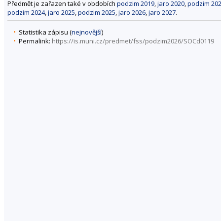
Předmět je zařazen také v obdobích
podzim 2019
,
jaro 2020
,
podzim 20
podzim 2024
,
jaro 2025
,
podzim 2025
,
jaro 2026
,
jaro 2027
.
Statistika zápisu (
nejnovější
)
Permalink:
https://is.muni.cz/predmet/fss/podzim2026/SOCd0119