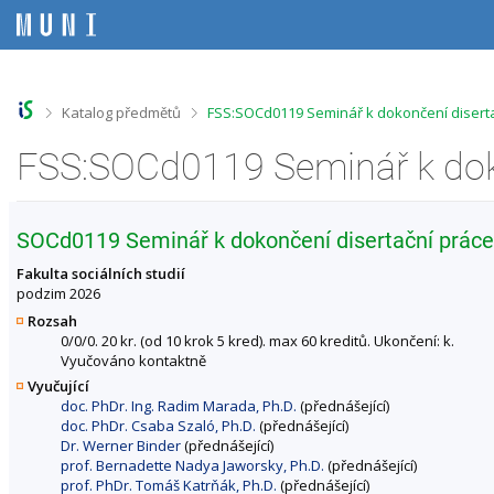
P
P
P
P
ř
ř
ř
ř
e
e
e
e
s
s
s
s
k
k
k
k
o
o
o
o
>
>
Katalog předmětů
FSS:SOCd0119 Seminář k dokončení diserta
č
č
č
č
i
i
i
i
t
t
t
t
n
n
n
n
a
a
a
a
h
h
o
p
SOCd0119 Seminář k dokončení disertační práce
o
l
b
a
r
a
s
t
Fakulta sociálních studií
n
v
a
i
podzim 2026
í
i
h
č
Rozsah
l
č
k
0/0/0. 20 kr. (od 10 krok 5 kred). max 60 kreditů. Ukončení: k.
i
k
u
Vyučováno kontaktně
š
u
Vyučující
t
doc. PhDr. Ing. Radim Marada, Ph.D.
(přednášející)
u
doc. PhDr. Csaba Szaló, Ph.D.
(přednášející)
Dr. Werner Binder
(přednášející)
prof. Bernadette Nadya Jaworsky, Ph.D.
(přednášející)
prof. PhDr. Tomáš Katrňák, Ph.D.
(přednášející)