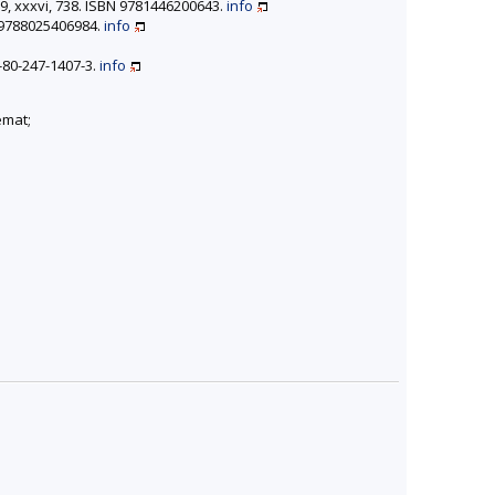
9, xxxvi, 738. ISBN 9781446200643.
info
BN 9788025406984.
info
8-80-247-1407-3.
info
émat;