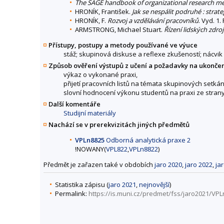
The SAGE handbook of organizational research m
HRONÍK, František.
Jak se nespálit podruhé : strat
HRONÍK, F.
Rozvoj a vzdělávání pracovníků
. Vyd. 1
ARMSTRONG, Michael Stuart.
Řízení lidských zdro
Přístupy, postupy a metody používané ve výuce
stáž; skupinová diskuse a reflexe zkušeností; nácvik
Způsob ověření výstupů z učení a požadavky na ukonče
výkaz o vykonané praxi,
přijetí pracovních listů na témata skupinových setkán
slovní hodnocení výkonu studentů na praxi ze strany 
Další komentáře
Studijní materiály
Nachází se v prerekvizitách jiných předmětů
VPLn8825
Odborná analytická praxe 2
!NOWANY(
VPL822
,
VPLn8822
)
Předmět je zařazen také v obdobích
jaro 2020
,
jaro 2022
,
ja
Statistika zápisu (
jaro 2021
,
nejnovější
)
Permalink:
https://is.muni.cz/predmet/fss/jaro2021/VP