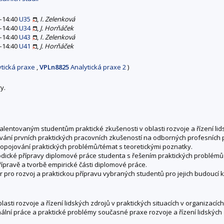
0–14:40
U35
,
I. Zelenková
0–14:40
U34
,
J. Horňáček
0–14:40
U43
,
I. Zelenková
0–14:40
U41
,
J. Horňáček
tická praxe
,
VPLn8825
Analytická praxe 2
)
y.
alentovaným studentům praktické zkušenosti v oblasti rozvoje a řízení li
ání prvních praktických pracovních zkušeností na odborných profesních p
opojování praktických problémů/témat s teoretickými poznatky.
dické přípravy diplomové práce studenta s řešením praktických problémů v
řípravě a tvorbě empirické části diplomové práce.
pro rozvoj a praktickou přípravu vybraných studentů pro jejich budoucí k
asti rozvoje a řízení lidských zdrojů v praktických situacích v organizacích
lní práce a praktické problémy současné praxe rozvoje a řízení lidských zd