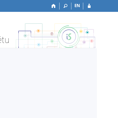
EN
ětu