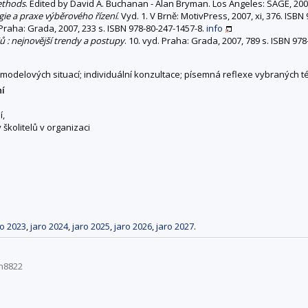
ethods
. Edited by David A. Buchanan - Alan Bryman. Los Angeles: SAGE, 200
egie a praxe výběrového řízení
. Vyd. 1. V Brně: MotivPress, 2007, xi, 376. IS
. Praha: Grada, 2007, 233 s. ISBN 978-80-247-1457-8.
info
jů : nejnovější trendy a postupy
. 10. vyd. Praha: Grada, 2007, 789 s. ISBN 97
 modelových situací; individuální konzultace; písemná reflexe vybraných t
ní
í,
školitelů v organizaci
ro 2023
,
jaro 2024
,
jaro 2025
,
jaro 2026
,
jaro 2027
.
Ln8822