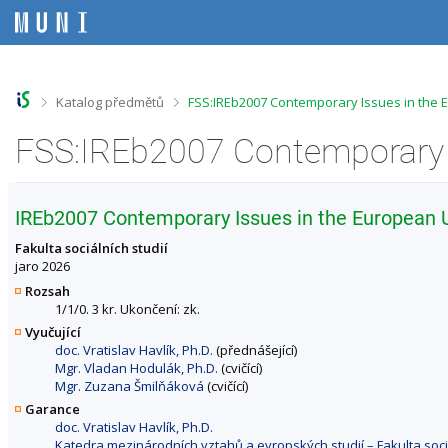
P
P
P
P
ř
ř
ř
ř
e
e
e
e
s
s
s
s
k
k
k
k
o
o
o
o
>
>
Katalog předmětů
FSS:IREb2007 Contemporary Issues in the 
č
č
č
č
i
i
i
i
t
t
t
t
n
n
n
n
a
a
a
a
h
h
o
p
IREb2007 Contemporary Issues in the European 
o
l
b
a
r
a
s
t
Fakulta sociálních studií
n
v
a
i
jaro 2026
í
i
h
č
Rozsah
l
č
k
1/1/0. 3 kr. Ukončení: zk.
i
k
u
Vyučující
š
u
doc. Vratislav Havlík, Ph.D.
(přednášející)
t
Mgr. Vladan Hodulák, Ph.D.
(cvičící)
u
Mgr. Zuzana Šmilňáková
(cvičící)
Garance
doc. Vratislav Havlík, Ph.D.
Katedra mezinárodních vztahů a evropských studií – Fakulta sociá