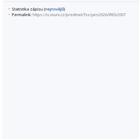
Statistika zápisu (
nejnovější
)
Permalink:
https://is.muni.cz/predmet/fss/jaro2026/IREb2007