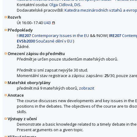
Kontaktní osoba:
Olga Cídlová, DiS.
Dodavatelské pracoviště:
Katedra mezinárodních vztahů a evropsk
Rozvrh
Út 16:00–17:40
U43
Předpoklady
!
IRE207
Contemporary Issues in the EU
&&
!
NOW
(
IRE207
Contemp
EVSb2030
Současné dění v EU
)
Žádné.
Omezení zápisu do předmětu
Předmět je určen pouze studentům mateřských oborů.
Předmět si smí zapsat nejvýše 30 stud.
Momentální stav registrace a zápisu: zapsáno:
25
/30, pouze zare
Mateřské obory/plány
předmět má 9 mateřských oborů,
zobrazit
Anotace
The course discusses new developments and key issues in the Eu
positions in the debates. The objectives of the course are to di
skills.
Výstupy z učení
Demonstrate a basic knowledge related to a timely debate in th
Present arguments on a given topic.
Klíčová témata