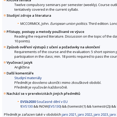
Twelve compulsory seminars per semester (weekly). Course outli
tentatively covered in the current syllabi.
Studijní zdroje a literatura
MCCORMICK, John.
European union politics
. Third edition. Lo
Přístupy, postupy a metody používané ve výuce
Reading the required literature. Discussion on the topic of the da
10 points).
Způsob ověření výstupů z učení a požadavky na ukončení
Requirements of the course and the evaluation: 5 short opinion pa
participation in the class; min. 18 points required to pass the cou
Vyučovací jazyk
Angličtina
Další komentáře
Studijní materiály
Předmět je dovoleno ukončit i mimo zkouškové období.
Předmět je vyučován každoročně.
Nachází se v prerekvizitách jiných předmětů
EVSb2030
Současné dění v EU
!
EVS130
&& !NOW(
EVS130
) && (!semestr(1) && !semestr(2)) && 
Předmět je zařazen také v obdobích
jaro 2021
,
jaro 2022
,
jaro 2023
,
jaro