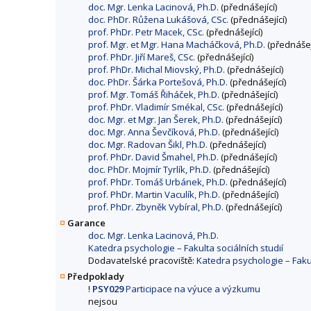
doc. Mgr. Lenka Lacinová, Ph.D.
(přednášející)
doc. PhDr. Růžena Lukášová, CSc.
(přednášející)
prof. PhDr. Petr Macek, CSc.
(přednášející)
prof. Mgr. et Mgr. Hana Macháčková, Ph.D.
(přednášejí
prof. PhDr. Jiří Mareš, CSc.
(přednášející)
prof. PhDr. Michal Miovský, Ph.D.
(přednášející)
doc. PhDr. Šárka Portešová, Ph.D.
(přednášející)
prof. Mgr. Tomáš Řiháček, Ph.D.
(přednášející)
prof. PhDr. Vladimír Smékal, CSc.
(přednášející)
doc. Mgr. et Mgr. Jan Šerek, Ph.D.
(přednášející)
doc. Mgr. Anna Ševčíková, Ph.D.
(přednášející)
doc. Mgr. Radovan Šikl, Ph.D.
(přednášející)
prof. PhDr. David Šmahel, Ph.D.
(přednášející)
doc. PhDr. Mojmír Tyrlík, Ph.D.
(přednášející)
prof. PhDr. Tomáš Urbánek, Ph.D.
(přednášející)
prof. PhDr. Martin Vaculík, Ph.D.
(přednášející)
prof. PhDr. Zbyněk Vybíral, Ph.D.
(přednášející)
Garance
doc. Mgr. Lenka Lacinová, Ph.D.
Katedra psychologie – Fakulta sociálních studií
Dodavatelské pracoviště:
Katedra psychologie – Fakul
Předpoklady
!
PSY029
Participace na výuce a výzkumu
nejsou