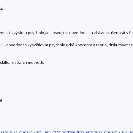
ů.
ušenosti s výukou psychologie - osvojit si dovednosti a získat zkušenosti s
í: - dovednosti vysvětlovat psychologické koncepty a teorie, diskutovat se
 skills, research methods
ní
,
jaro 2021
,
podzim 2021
,
jaro 2022
,
podzim 2022
,
jaro 2023
,
podzim 2023
,
ja