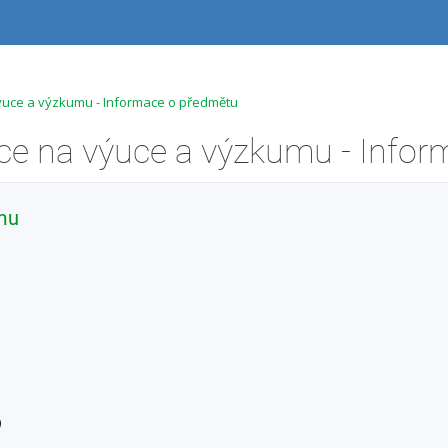
ýuce a výzkumu - Informace o předmětu
mu
)