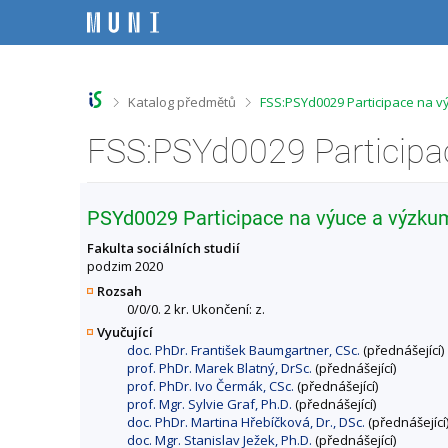
P
P
P
P
ř
ř
ř
ř
e
e
e
e
s
s
s
s
k
k
k
k
o
o
o
o
>
>
Katalog předmětů
FSS:PSYd0029 Participace na v
č
č
č
č
i
i
i
i
t
t
t
t
n
n
n
n
a
a
a
a
h
h
o
p
PSYd0029 Participace na výuce a výzku
o
l
b
a
r
a
s
t
Fakulta sociálních studií
n
v
a
i
podzim 2020
í
i
h
č
Rozsah
l
č
k
0/0/0. 2 kr. Ukončení: z.
i
k
u
Vyučující
š
u
doc. PhDr. František Baumgartner, CSc.
(přednášející)
t
prof. PhDr. Marek Blatný, DrSc.
(přednášející)
u
prof. PhDr. Ivo Čermák, CSc.
(přednášející)
prof. Mgr. Sylvie Graf, Ph.D.
(přednášející)
doc. PhDr. Martina Hřebíčková, Dr., DSc.
(přednášející
doc. Mgr. Stanislav Ježek, Ph.D.
(přednášející)