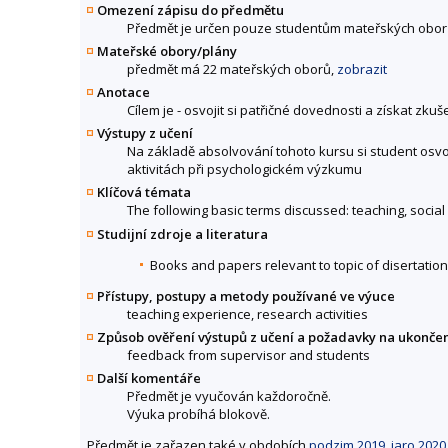
Omezení zápisu do předmětu
Předmět je určen pouze studentům mateřských obor
Mateřské obory/plány
předmět má 22 mateřských oborů,
zobrazit
Anotace
Cílem je - osvojit si patřičné dovednosti a získat zk
Výstupy z učení
Na základě absolvování tohoto kursu si student osvoj
aktivitách při psychologickém výzkumu
Klíčová témata
The following basic terms discussed: teaching, social
Studijní zdroje a literatura
Books and papers relevant to topic of disertation
Přístupy, postupy a metody používané ve výuce
teaching experience, research activities
Způsob ověření výstupů z učení a požadavky na ukonče
feedback from supervisor and students
Další komentáře
Předmět je vyučován každoročně.
Výuka probíhá blokově.
Předmět je zařazen také v obdobích
podzim 2019
,
jaro 2020