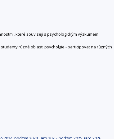
 činnostmi, které souvisejí s psychologickým výzkumem
 studenty různé oblasti psycholgie - participovat na různých
ro 2024
,
podzim 2024
,
jaro 2025
,
podzim 2025
,
jaro 2026
,