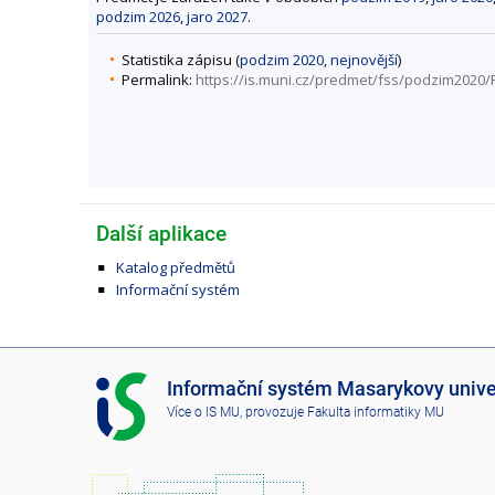
podzim 2026
,
jaro 2027
.
Statistika zápisu (
podzim 2020
,
nejnovější
)
Permalink:
https://is.muni.cz/predmet/fss/podzim2020
Další aplikace
Katalog předmětů
Informační systém
I
Informační systém Masarykovy unive
S
Více o IS MU
, provozuje
Fakulta informatiky MU
M
U