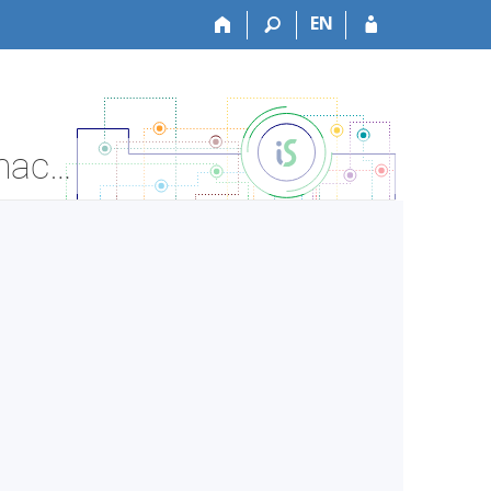
EN
FSS:PSYd0029 Participace na výuce a výzkumu - Informace o předmětu