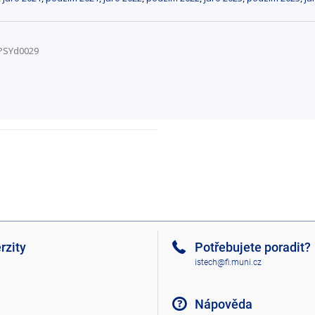
/PSYd0029
rzity
Potřebujete poradit?
istech@fi.muni.cz
Nápověda