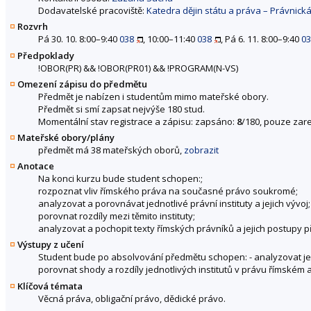
Dodavatelské pracoviště:
Katedra dějin státu a práva – Právnická
Rozvrh
Pá 30. 10. 8:00–9:40
038
, 10:00–11:40
038
, Pá 6. 11. 8:00–9:40
03
Předpoklady
!
OBOR(PR)
&&
!
OBOR(PR01)
&&
!
PROGRAM(N-VS)
Omezení zápisu do předmětu
Předmět je nabízen i studentům mimo mateřské obory.
Předmět si smí zapsat nejvýše 180 stud.
Momentální stav registrace a zápisu: zapsáno:
8
/180, pouze zare
Mateřské obory/plány
předmět má 38 mateřských oborů,
zobrazit
Anotace
Na konci kurzu bude student schopen:;
rozpoznat vliv římského práva na současné právo soukromé;
analyzovat a porovnávat jednotlivé právní instituty a jejich vývoj;
porovnat rozdíly mezi těmito instituty;
analyzovat a pochopit texty římských právníků a jejich postupy př
Výstupy z učení
Student bude po absolvování předmětu schopen: - analyzovat jed
porovnat shody a rozdíly jednotlivých institutů v právu římské
Klíčová témata
Věcná práva, obligační právo, dědické právo.