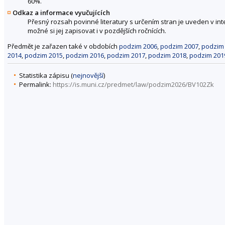
60%.
Odkaz a informace vyučujících
Přesný rozsah povinné literatury s určením stran je uveden v in
možné si jej zapisovat i v pozdějších ročnících.
Předmět je zařazen také v obdobích
podzim 2006
,
podzim 2007
,
podzim
2014
,
podzim 2015
,
podzim 2016
,
podzim 2017
,
podzim 2018
,
podzim 201
Statistika zápisu (
nejnovější
)
Permalink:
https://is.muni.cz/predmet/law/podzim2026/BV102Zk