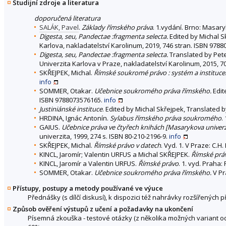
Studijní zdroje a literatura
doporučená literatura
SALÁK, Pavel
.
Základy římského práva
. 1.vydání. Brno: Masary
Digesta, seu, Pandectae :fragmenta selecta.
Edited by Michal S
Karlova, nakladatelství Karolinum, 2019, 746 stran. ISBN 978
Digesta, seu, Pandectae :fragmenta selecta.
Translated by Peter
Univerzita Karlova v Praze, nakladatelství Karolinum, 2015, 
SKŘEJPEK, Michal.
Římské soukromé právo : systém a instituce
info
SOMMER, Otakar.
Učebnice soukromého práva římského.
Edit
ISBN 9788073576165.
info
Justiniánské instituce
. Edited by Michal Skřejpek, Translated 
HRDINA, Ignác Antonín.
Sylabus římského práva soukromého
.
GAIUS.
Učebnice práva ve čtyřech knihách [Masarykova univerzita
univerzita, 1999, 274 s. ISBN 80-210-2196-9.
info
SKŘEJPEK, Michal.
Římské právo v datech
. Vyd. 1. V Praze: C.H.
KINCL, Jaromír; Valentin URFUS a Michal SKŘEJPEK.
Římské prá
KINCL, Jaromír a Valentin URFUS.
Římské právo
. 1. vyd. Praha
SOMMER, Otakar.
Učebnice soukromého práva římského.
V Pr
Přístupy, postupy a metody používané ve výuce
Přednášky (s dílčí diskusí), k dispozici též nahrávky rozšířený
Způsob ověření výstupů z učení a požadavky na ukončení
Písemná zkouška - testové otázky (z několika možných variant od