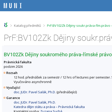
P
P
P
P
ř
ř
ř
ř
e
e
e
e
s
s
s
s
k
k
k
k
o
o
o
o
>
>
Katalog předmětů
PrF:BV102Zk Dějiny soukr.práva-řím.právo 
č
č
č
č
i
i
i
i
t
t
t
t
n
n
n
n
a
a
a
a
h
h
o
p
BV102Zk Dějiny soukromého práva-římské právo 
o
l
b
a
r
a
s
t
Právnická fakulta
n
v
a
i
podzim 2026
í
i
h
č
Rozsah
l
č
k
12 hod. přednášek za semestr / 12 hrs of lectures per semester. 5
i
k
u
Vyučováno asynchronně
š
u
Vyučující
t
doc. JUDr. Pavel Salák, Ph.D.
(přednášející)
u
Garance
doc. JUDr. Pavel Salák, Ph.D.
Katedra dějin státu a práva – Právnická fakulta
Kontaktní osoba:
Zuzana Suchá