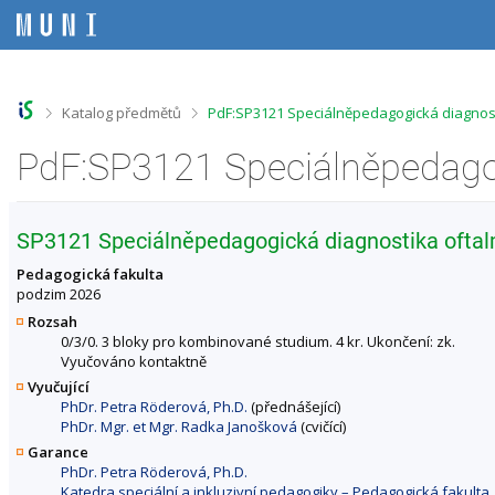
P
P
P
P
ř
ř
ř
ř
e
e
e
e
s
s
s
s
k
k
k
k
o
o
o
o
>
>
Katalog předmětů
PdF:SP3121 Speciálněpedagogická diagnost
č
č
č
č
i
i
i
i
t
t
t
t
n
n
n
n
a
a
a
a
h
h
o
p
SP3121 Speciálněpedagogická diagnostika ofta
o
l
b
a
r
a
s
t
Pedagogická fakulta
n
v
a
i
podzim 2026
í
i
h
č
Rozsah
l
č
k
0/3/0. 3 bloky pro kombinované studium. 4 kr. Ukončení: zk.
i
k
u
Vyučováno kontaktně
š
u
Vyučující
t
PhDr. Petra Röderová, Ph.D.
(přednášející)
u
PhDr. Mgr. et Mgr. Radka Janošková
(cvičící)
Garance
PhDr. Petra Röderová, Ph.D.
Katedra speciální a inkluzivní pedagogiky – Pedagogická fakulta