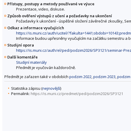
Přístupy, postupy a metody používané ve výuce
Prezentace, video, diskuse.
Způsob ověření výstupů z učení a požadavky na ukončení
Požadavky k ukončení - úspěšné složení závěrečné zkoušky, Semi
Odkaz a informace vyučujících
https://is.muni.cz/auth/ucitel/?fakulta=1441;obdobi=10143;pred
Informace budou upřesněny vyučujícím na začátku semestru a bud
Studijní opora
https://is.muni.cz/auth/el/ped/podzim2026/SP3121/seminar-Pr
Další komentáře
Studijní materiály
Předmět je vyučován každoročně.
Předmět je zařazen také v obdobích
podzim 2022
,
podzim 2023
,
podzim
Statistika zápisu (
nejnovější
)
Permalink:
https://is.muni.cz/predmet/ped/podzim2026/SP3121