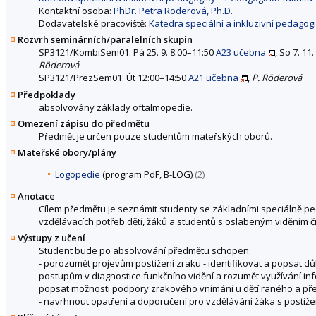
Kontaktní osoba:
PhDr. Petra Röderová, Ph.D.
Dodavatelské pracoviště:
Katedra speciální a inkluzivní pedagog
Rozvrh seminárních/paralelních skupin
SP3121/KombiSem01: Pá 25. 9. 8:00–11:50
A23 učebna
, So 7. 11
Röderová
SP3121/PrezSem01: Út 12:00–14:50
A21 učebna
,
P. Röderová
Předpoklady
absolvovány základy oftalmopedie.
Omezení zápisu do předmětu
Předmět je určen pouze studentům mateřských oborů.
Mateřské obory/plány
Logopedie
(program PdF, B-LOG)
(2)
Anotace
Cílem předmětu je seznámit studenty se základními speciálně pe
vzdělávacích potřeb dětí, žáků a studentů s oslabeným viděním č
Výstupy z učení
Student bude po absolvování předmětu schopen:
- porozumět projevům postižení zraku - identifikovat a popsat d
postupům v diagnostice funkčního vidění a rozumět využívání inf
popsat možnosti podpory zrakového vnímání u dětí raného a pře
- navrhnout opatření a doporučení pro vzdělávání žáka s postižen