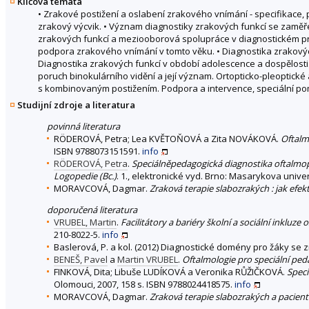
Klíčová témata
• Zrakové postižení a oslabení zrakového vnímání - specifikace, 
zrakový výcvik. • Význam diagnostiky zrakových funkcí se zaměř
zrakových funkcí a meziooborová spolupráce v diagnostickém pro
podpora zrakového vnímání v tomto věku. • Diagnostika zrakových 
Diagnostika zrakových funkcí v období adolescence a dospělosti
poruch binokulárního vidění a její význam. Ortopticko-pleoptické
s kombinovaným postižením. Podpora a intervence, speciální po
Studijní zdroje a literatura
povinná literatura
RÖDEROVÁ, Petra; Lea KVĚTOŇOVÁ a Zita NOVÁKOVÁ.
Oftalm
ISBN 9788073151591.
info
RÖDEROVÁ, Petra
.
Speciálněpedagogická diagnostika oftalmop
Logopedie (Bc.)
. 1., elektronické vyd. Brno: Masarykova univer
MORAVCOVÁ, Dagmar.
Zraková terapie slabozrakých : jak efekt
doporučená literatura
VRUBEL, Martin
.
Facilitátory a bariéry školní a sociální inkluz
210-8022-5.
info
Baslerová, P. a kol. (2012) Diagnostické domény pro žáky se
BENEŠ, Pavel
a
Martin VRUBEL
.
Oftalmologie pro speciální pe
FINKOVÁ, Dita; Libuše LUDÍKOVÁ a Veronika RŮŽIČKOVÁ.
Speci
Olomouci, 2007, 158 s. ISBN 9788024418575.
info
MORAVCOVÁ, Dagmar.
Zraková terapie slabozrakých a pacien