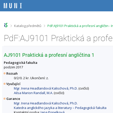
P
P
P
P
ř
ř
ř
ř
e
e
e
e
s
s
s
s
k
k
k
k
o
o
o
o
>
>
Katalog předmětů
PdF:AJ9101 Praktická a profesní angličtin -
č
č
č
č
i
i
i
i
t
t
t
t
n
n
n
n
a
a
a
a
h
h
o
p
AJ9101 Praktická a profesní angličtina 1
o
l
b
a
r
a
s
t
Pedagogická fakulta
n
v
a
i
podzim 2017
í
i
h
č
Rozsah
l
č
k
0/2/0. 2 kr. Ukončení: z.
i
k
u
Vyučující
š
u
Mgr. Irena Headlandová Kalischová, Ph.D.
(cvičící)
t
Ailsa Marion Randall, M.A.
(cvičící)
u
Garance
Mgr. Irena Headlandová Kalischová, Ph.D.
Katedra anglického jazyka a literatury – Pedagogická fakulta
Kontaktní osoba:
Jana Popelková