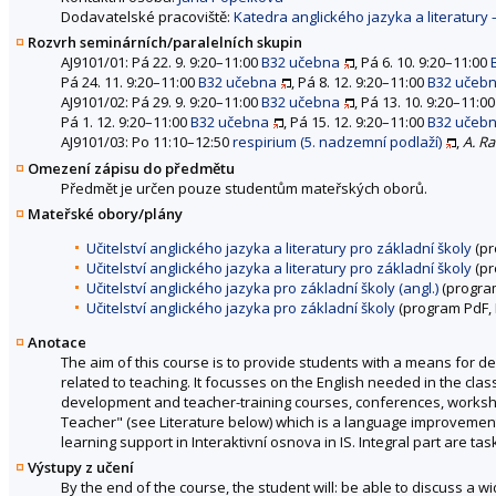
Dodavatelské pracoviště:
Katedra anglického jazyka a literatury
Rozvrh seminárních/paralelních skupin
AJ9101/01: Pá 22. 9. 9:20–11:00
B32 učebna
, Pá 6. 10. 9:20–11:00
Pá 24. 11. 9:20–11:00
B32 učebna
, Pá 8. 12. 9:20–11:00
B32 učeb
AJ9101/02: Pá 29. 9. 9:20–11:00
B32 učebna
, Pá 13. 10. 9:20–11:0
Pá 1. 12. 9:20–11:00
B32 učebna
, Pá 15. 12. 9:20–11:00
B32 učeb
AJ9101/03: Po 11:10–12:50
respirium (5. nadzemní podlaží)
,
A. Ra
Omezení zápisu do předmětu
Předmět je určen pouze studentům mateřských oborů.
Mateřské obory/plány
Učitelství anglického jazyka a literatury pro základní školy
(pr
Učitelství anglického jazyka a literatury pro základní školy
(pr
Učitelství anglického jazyka pro základní školy (angl.)
(program
Učitelství anglického jazyka pro základní školy
(program PdF, 
Anotace
The aim of this course is to provide students with a means for d
related to teaching. It focusses on the English needed in the clas
development and teacher-training courses, conferences, worksho
Teacher" (see Literature below) which is a language improvement 
learning support in Interaktivní osnova in IS. Integral part are tas
Výstupy z učení
By the end of the course, the student will: be able to discuss a 