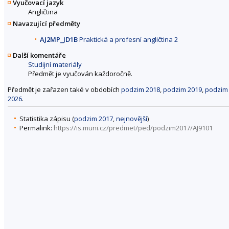
Vyučovací jazyk
Angličtina
Navazující předměty
AJ2MP_JD1B
Praktická a profesní angličtina 2
Další komentáře
Studijní materiály
Předmět je vyučován každoročně.
Předmět je zařazen také v obdobích
podzim 2018
,
podzim 2019
,
podzim
2026
.
Statistika zápisu (
podzim 2017
,
nejnovější
)
Permalink:
https://is.muni.cz/predmet/ped/podzim2017/AJ9101