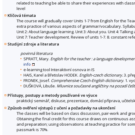
related to teaching be able to share their experiences with clas
level
Klíčová témata
The course will gradually cover Units 1-7 from English for the Te
extra practice of various aspects of grammar/vocabulary. Syllabu
Unit 2: About language learning. Unit 3: About you. Unit 4: Talking
Unit 7: Teacher development. Review of units 1-7. 8. constant ref
Studijní zdroje a literatura
povinná literatura
SPRATT, Mary.
English for the teacher : a language developme
info
e-learning tool Interaktivní osnova in IS
HAIS, Karel a Břetislav HODEK.
English-czech dictionary.
3. pře
FRONEK, Josef.
Comprehensive Czech-English dictionary
. 1. v
DUŠKOVÁ, Libuše.
Mluvnice současné angličtiny na pozadí češt
Přístupy, postupy a metody používané ve výuce
praktický seminář, diskuse, prezentace, domácí příprava, učitels
Způsob ověření výstupů z učení a požadavky na ukončení
The classes will be based on class discussion, pair-work and gro
Obtaining the final credit for this course draws on continuous as
and preparation; using observations at teaching practice for some 
passmark is 70%.