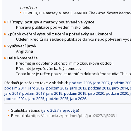
neurčeno
FOWLER, H. Ramsey a Jane E. AARON.
The Little, Brown hand
Přístupy, postupy a metody používané ve výuce
Příprava publikace pod vedením školitele.
Způsob ověření výstupů z učení a požadavky na ukončení
Udělení kreditů na základě publikace článku nebo potvrzení vydava
Vyučovací jazyk
Angličtina
Další komentáře
Předmět je dovoleno ukončit i mimo zkouškové období.
Předmět je vyučován každý semestr.
Tento kurz je určen pouze studentům doktorského studia! This c
Předmět je zařazen také v obdobích
podzim 2006
,
jaro 2007
,
podzim 20
podzim 2011
,
jaro 2012
,
podzim 2012
,
jaro 2013
,
podzim 2013
,
jaro 2014
,
jaro 2018
,
podzim 2018
,
jaro 2019
,
podzim 2019
,
jaro 2020
,
podzim 2020
,
podzim 2024
,
jaro 2025
,
podzim 2025
,
jaro 2026
.
Statistika zápisu (
jaro 2027
,
nejnovější
)
Permalink:
https://is.muni.cz/predmet/phil/jaro2027/AJ32031