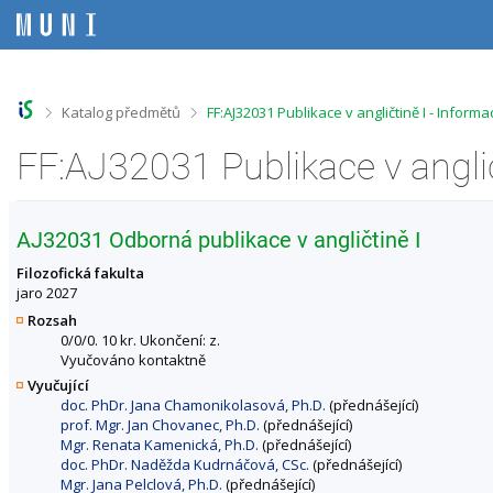
P
P
P
P
ř
ř
ř
ř
e
e
e
e
s
s
s
s
k
k
k
k
o
o
o
o
>
>
Katalog předmětů
FF:AJ32031 Publikace v angličtině I - Infor
č
č
č
č
i
i
i
i
FF:AJ32031 Publikace v angli
t
t
t
t
n
n
n
n
a
a
a
a
h
h
o
p
AJ32031 Odborná publikace v angličtině I
o
l
b
a
r
a
s
t
Filozofická fakulta
n
v
a
i
jaro 2027
í
i
h
č
Rozsah
l
č
k
0/0/0. 10 kr. Ukončení: z.
i
k
u
Vyučováno kontaktně
š
u
Vyučující
t
doc. PhDr. Jana Chamonikolasová, Ph.D.
(přednášející)
u
prof. Mgr. Jan Chovanec, Ph.D.
(přednášející)
Mgr. Renata Kamenická, Ph.D.
(přednášející)
doc. PhDr. Naděžda Kudrnáčová, CSc.
(přednášející)
Mgr. Jana Pelclová, Ph.D.
(přednášející)