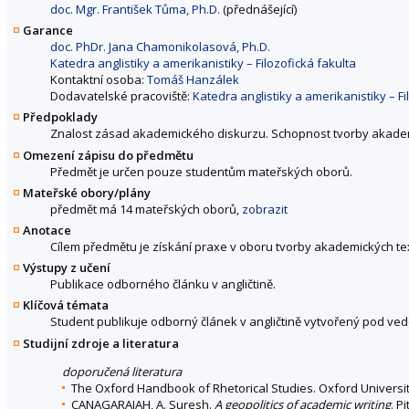
doc. Mgr. František Tůma, Ph.D.
(přednášející)
Garance
doc. PhDr. Jana Chamonikolasová, Ph.D.
Katedra anglistiky a amerikanistiky – Filozofická fakulta
Kontaktní osoba:
Tomáš Hanzálek
Dodavatelské pracoviště:
Katedra anglistiky a amerikanistiky – Fi
Předpoklady
Znalost zásad akademického diskurzu. Schopnost tvorby akademi
Omezení zápisu do předmětu
Předmět je určen pouze studentům mateřských oborů.
Mateřské obory/plány
předmět má 14 mateřských oborů,
zobrazit
Anotace
Cílem předmětu je získání praxe v oboru tvorby akademických t
Výstupy z učení
Publikace odborného článku v angličtině.
Klíčová témata
Student publikuje odborný článek v angličtině vytvořený pod vede
Studijní zdroje a literatura
doporučená literatura
The Oxford Handbook of Rhetorical Studies. Oxford University
CANAGARAJAH, A. Suresh.
A geopolitics of academic writing
. P