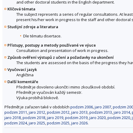
and other doctoral students in the English department.
Klíčová témata
The subject represents a series of regular consultations. At least
present his/her work in progress to the staff and other doctoral 
Studijní zdroje a literatura
Dle tématu disertace.
Přístupy, postupy a metody používané ve výuce
Consultation and presentation of work in progress.
Způsob ověření výstupů z učení a požadavky na ukončení
The students are assessed on the basis of the progress they h
Vyučovací jazyk
Angličtina
Další komentáře
Předmět je dovoleno ukončit i mimo zkouškové období.
Předmět je vyučován každý semestr.
Výuka probíhá blokově.
Předmět je zařazen také v obdobích
podzim 2006
,
jaro 2007
,
podzim 20
podzim 2011
,
jaro 2012
,
podzim 2012
,
jaro 2013
,
podzim 2013
,
jaro 2014
,
jaro 2018
,
podzim 2018
,
jaro 2019
,
podzim 2019
,
jaro 2020
,
podzim 2020
,
podzim 2024
,
jaro 2025
,
podzim 2025
,
jaro 2026
.