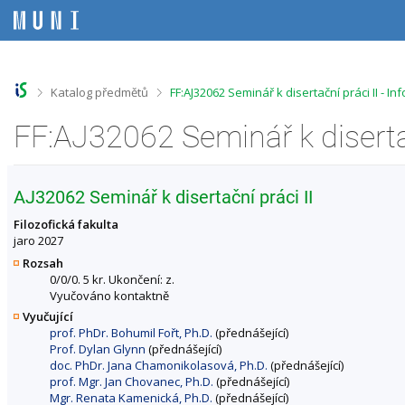
P
P
P
P
ř
ř
ř
ř
e
e
e
e
s
s
s
s
k
k
k
k
o
o
o
o
>
>
Katalog předmětů
FF:AJ32062 Seminář k disertační práci II - 
č
č
č
č
i
i
i
i
FF:AJ32062 Seminář k diserta
t
t
t
t
n
n
n
n
a
a
a
a
h
h
o
p
AJ32062 Seminář k disertační práci II
o
l
b
a
r
a
s
t
Filozofická fakulta
n
v
a
i
jaro 2027
í
i
h
č
Rozsah
l
č
k
0/0/0. 5 kr. Ukončení: z.
i
k
u
Vyučováno kontaktně
š
u
Vyučující
t
prof. PhDr. Bohumil Fořt, Ph.D.
(přednášející)
u
Prof. Dylan Glynn
(přednášející)
doc. PhDr. Jana Chamonikolasová, Ph.D.
(přednášející)
prof. Mgr. Jan Chovanec, Ph.D.
(přednášející)
Mgr. Renata Kamenická, Ph.D.
(přednášející)