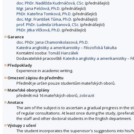
doc. PhDr. Naděžda Kudrnáčová, CSc.
(přednášející)
Mgr. Jana Pelclová, Ph.D.
(přednášející)
PhDr. Kateřina Tomková, Ph.D.
(přednášející)
doc. Mgr. František Tůma, Ph.D.
(přednášející)
prof. PhDr. Ludmila Urbanová, CSc.
(přednášející)
PhDr. Jitka Vlčková, Ph.D.
(přednášející)
Garance
doc. PhDr. Jana Chamonikolasová, Ph.D.
Katedra anglistiky a amerikanistiky – Filozofická fakulta
Kontaktní osoba:
Tomáš Hanzálek
Dodavatelské pracoviště:
Katedra anglistiky a amerikanistiky – Fi
Předpoklady
Experience in academic writing.
Omezení zápisu do předmětu
Předmět je určen pouze studentům mateřských oborů.
Mateřské obory/plány
předmět má 16 mateřských oborů,
zobrazit
Anotace
The aim of the subject is to ascertain a gradual progress in the st
of regular consultations. At least once during the study, (prefera
the staff and other doctoral students in the English department.
Výstupy z učení
The student incorporates the supervisor's suggestions into his/h