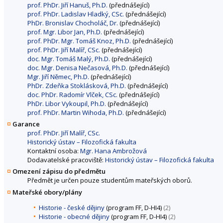
prof. PhDr. Jiří Hanuš, Ph.D.
(přednášející)
prof. PhDr. Ladislav Hladký, CSc.
(přednášející)
PhDr. Bronislav Chocholáč, Dr.
(přednášející)
prof. Mgr. Libor Jan, Ph.D.
(přednášející)
prof. PhDr. Mgr. Tomáš Knoz, Ph.D.
(přednášející)
prof. PhDr. Jiří Malíř, CSc.
(přednášející)
doc. Mgr. Tomáš Malý, Ph.D.
(přednášející)
doc. Mgr. Denisa Nečasová, Ph.D.
(přednášející)
Mgr. Jiří Němec, Ph.D.
(přednášející)
PhDr. Zdeňka Stoklásková, Ph.D.
(přednášející)
doc. PhDr. Radomír Vlček, CSc.
(přednášející)
PhDr. Libor Vykoupil, Ph.D.
(přednášející)
prof. PhDr. Martin Wihoda, Ph.D.
(přednášející)
Garance
prof. PhDr. Jiří Malíř, CSc.
Historický ústav – Filozofická fakulta
Kontaktní osoba:
Mgr. Hana Ambrožová
Dodavatelské pracoviště:
Historický ústav – Filozofická fakulta
Omezení zápisu do předmětu
Předmět je určen pouze studentům mateřských oborů.
Mateřské obory/plány
Historie - české dějiny
(program FF, D-HI4)
(2)
Historie - obecné dějiny
(program FF, D-HI4)
(2)