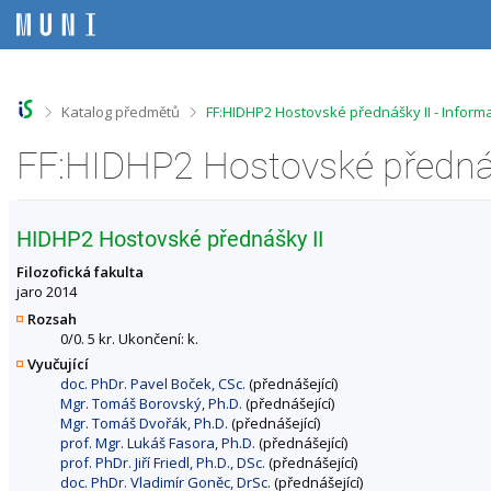
P
P
P
P
ř
ř
ř
ř
e
e
e
e
s
s
s
s
k
k
k
k
o
o
o
o
>
>
Katalog předmětů
FF:HIDHP2 Hostovské přednášky II - Infor
č
č
č
č
i
i
i
i
FF:HIDHP2 Hostovské přednáš
t
t
t
t
n
n
n
n
a
a
a
a
h
h
o
p
HIDHP2 Hostovské přednášky II
o
l
b
a
r
a
s
t
Filozofická fakulta
n
v
a
i
jaro 2014
í
i
h
č
Rozsah
l
č
k
0/0. 5 kr. Ukončení: k.
i
k
u
Vyučující
š
u
doc. PhDr. Pavel Boček, CSc.
(přednášející)
t
Mgr. Tomáš Borovský, Ph.D.
(přednášející)
u
Mgr. Tomáš Dvořák, Ph.D.
(přednášející)
prof. Mgr. Lukáš Fasora, Ph.D.
(přednášející)
prof. PhDr. Jiří Friedl, Ph.D., DSc.
(přednášející)
doc. PhDr. Vladimír Goněc, DrSc.
(přednášející)