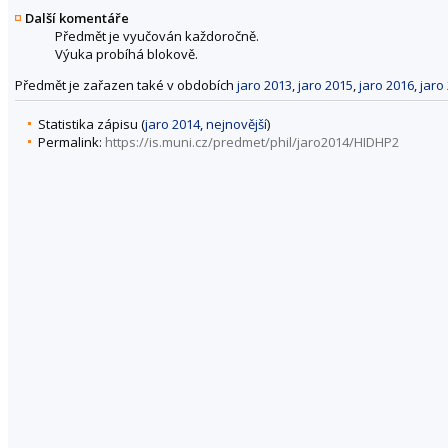
Další komentáře
Předmět je vyučován každoročně.
Výuka probíhá blokově.
Předmět je zařazen také v obdobích
jaro 2013
,
jaro 2015
,
jaro 2016
,
jaro
Statistika zápisu (
jaro 2014
,
nejnovější
)
Permalink:
https://is.muni.cz/predmet/phil/jaro2014/HIDHP2