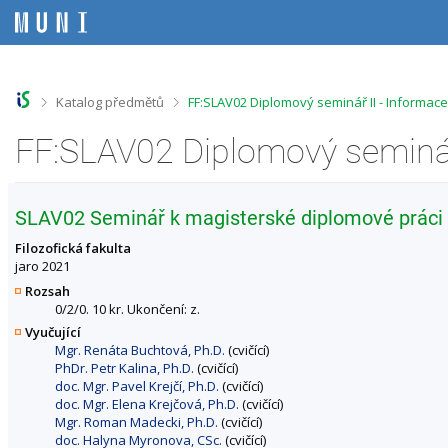
P
P
P
P
ř
ř
ř
ř
e
e
e
e
s
s
s
s
k
k
k
k
o
o
o
o
>
>
Katalog předmětů
FF:SLAV02 Diplomový seminář II - Informac
č
č
č
č
i
i
i
i
FF:SLAV02 Diplomový seminář
t
t
t
t
n
n
n
n
a
a
a
a
h
h
o
p
SLAV02 Seminář k magisterské diplomové práci 
o
l
b
a
r
a
s
t
Filozofická fakulta
n
v
a
i
jaro 2021
í
i
h
č
Rozsah
l
č
k
0/2/0. 10 kr. Ukončení: z.
i
k
u
Vyučující
š
u
Mgr. Renáta Buchtová, Ph.D.
(cvičící)
t
PhDr. Petr Kalina, Ph.D.
(cvičící)
u
doc. Mgr. Pavel Krejčí, Ph.D.
(cvičící)
doc. Mgr. Elena Krejčová, Ph.D.
(cvičící)
Mgr. Roman Madecki, Ph.D.
(cvičící)
doc. Halyna Myronova, CSc.
(cvičící)