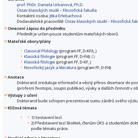
prof. PhDr. Daniela Urbanová, Ph.D.
Ústav klasických studií – Filozofická fakulta
Kontaktní osoba:
Jitka Erlebachová
Dodavatelské pracoviště:
Ústav klasických studií – Filozofická fak
Omezení zápisu do předmětu
Předmět je určen pouze studentům mateřských oborů.
Mateřské obory/plány
Classical Philology
(program FF, D-KFA_)
Klasická filologie
(program FF, D-FI4)
(2)
Klasická filologie
(program FF, D-KF_)
Novořecký jazyk a literatura
(program FF, D-FI4)
Anotace
Doktorand zredukuje informační a věcný přínos disertace do po
(profesní životopis, soupis publikací, výuky a dalších činností v
Výstupy z učení
Doktorand bude schopen prezentovat sumu závěrů svého výzk
Klíčová témata
1) Sestavení tezí.
2) Představení tezí školiteli, členům ÚKS a studentům do
podle tématu práce.