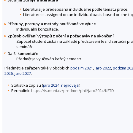
Studijní zdroje a literatura
Literatura je předepsána individuálně podle tématu práce.
Literature is assigned on an individual basis based on the top
Přístupy, postupy a metody používané ve výuce
Individuální konzultace.
Způsob ověření výstupů z učení a požadavky na ukončení
Zápočet student získá na základě představení tezí disertační pr
semináře.
Další komentáře
Předmět je vyučován každý semestr.
Předmět je zařazen také v obdobích
podzim 2021
,
jaro 2022
,
podzim 20
2026
,
jaro 2027
.
Statistika zápisu (
jaro 2024
,
nejnovější
)
Permalink:
https://is.muni.cz/predmet/phil/jaro2024/KFTD