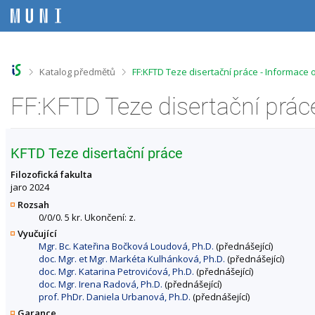
P
P
P
P
ř
ř
ř
ř
e
e
e
e
s
s
s
s
k
k
k
k
o
o
o
o
>
>
Katalog předmětů
FF:KFTD Teze disertační práce - Informace
č
č
č
č
i
i
i
i
FF:KFTD Teze disertační prác
t
t
t
t
n
n
n
n
a
a
a
a
h
h
o
p
KFTD Teze disertační práce
o
l
b
a
r
a
s
t
Filozofická fakulta
n
v
a
i
jaro 2024
í
i
h
č
Rozsah
l
č
k
0/0/0. 5 kr. Ukončení: z.
i
k
u
Vyučující
š
u
Mgr. Bc. Kateřina Bočková Loudová, Ph.D.
(přednášející)
t
doc. Mgr. et Mgr. Markéta Kulhánková, Ph.D.
(přednášející)
u
doc. Mgr. Katarina Petrovićová, Ph.D.
(přednášející)
doc. Mgr. Irena Radová, Ph.D.
(přednášející)
prof. PhDr. Daniela Urbanová, Ph.D.
(přednášející)
Garance