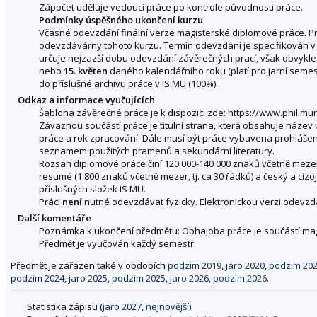
Zápočet uděluje vedoucí práce po kontrole původnosti práce.
Podmínky úspěšného ukončení kurzu
Včasné odevzdání finální verze magisterské diplomové práce. Pr
odevzdávárny tohoto kurzu. Termín odevzdání je specifikován v 
určuje nejzazší dobu odevzdání závěrečných prací, však obvykl
nebo
15. květen
daného kalendářního roku (platí pro jarní semes
do příslušné archivu práce v IS MU (100%).
Odkaz a informace vyučujících
Šablona závěrečné práce je k dispozici zde: https://www.phil.m
Závaznou součástí práce je titulní strana, která obsahuje název
práce a rok zpracování. Dále musí být práce vybavena prohlá
seznamem použitých pramenů a sekundární literatury.
Rozsah diplomové práce činí 120 000-140 000 znaků včetně mezer
resumé (1 800 znaků včetně mezer, tj. ca 30 řádků) a český a ciz
příslušných složek IS MU.
Práci
není
nutné odevzdávat fyzicky. Elektronickou verzi odevz
Další komentáře
Poznámka k ukončení předmětu: Obhajoba práce je součástí mag
Předmět je vyučován každý semestr.
Předmět je zařazen také v obdobích
podzim 2019
,
jaro 2020
,
podzim 20
podzim 2024
,
jaro 2025
,
podzim 2025
,
jaro 2026
,
podzim 2026
.
Statistika zápisu (
jaro 2027
,
nejnovější
)