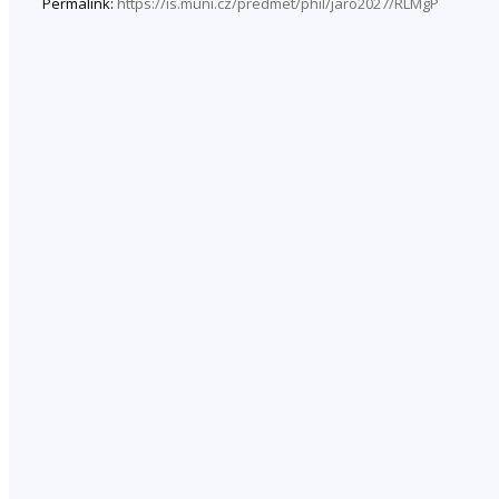
Permalink:
https://is.muni.cz/predmet/phil/jaro2027/RLMgP