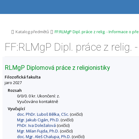
P
P
P
P
ř
ř
ř
ř
e
e
e
e
s
s
s
s
k
k
k
k
o
o
o
o
>
>
Katalog předmětů
FF:RLMgP Dipl. práce z relig. - Informace o p
č
č
č
č
i
i
i
i
FF:RLMgP Dipl. práce z relig.
t
t
t
t
n
n
n
n
a
a
a
a
h
h
o
p
RLMgP Diplomová práce z religionistiky
o
l
b
a
r
a
s
t
Filozofická fakulta
n
v
a
i
jaro 2027
í
i
h
č
Rozsah
l
č
k
0/0/0. 0 kr. Ukončení: z.
i
k
u
Vyučováno kontaktně
š
u
Vyučující
t
doc. PhDr. Luboš Bělka, CSc.
(cvičící)
u
Mgr. Jakub Cigán, Ph.D.
(cvičící)
PhDr. Iva Doležalová
(cvičící)
Mgr. Milan Fujda, Ph.D.
(cvičící)
doc. Mgr. Aleš Chalupa, Ph.D.
(cvičící)