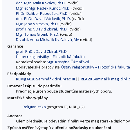
doc. Mgr. Attila Kovács, Ph.D.
(cvičící)
Mgr. et Mgr. Radek Kundt, Ph.D.
(cvičící)
PhDr. Dalibor Papoušek, Ph.D.
(cvičící)
doc. PhDr. David Václavík, Ph.D.
(cvičící)
Mgr. Jana Valtrová, Ph.D.
(cvičící)
prof. PhDr. David Zbíral, Ph.D.
(cvičící)
Mgr. Tomáš Glomb, Ph.D.
(cvičící)
Dr. phil. Anna Michalík Kvíčalová, MA
(cvičící)
Garance
prof. PhDr. David Zbíral, Ph.D.
Ústav religionistiky – Filozofická fakulta
Kontaktní osoba:
Mgr. Kristýna Čižmářová
Dodavatelské pracoviště:
Ústav religionistiky – Filozofická fakulta
Předpoklady
RLMgA020
Seminář k dipl. práci III
||
RLA20
Seminář k mag. dipl. pr
Omezení zápisu do předmětu
Předmět je určen pouze studentům mateřských oborů.
Mateřské obory/plány
Religionistika
(program FF, N-RL_)
(2)
Anotace
Cílem předmětu je odevzdání finální verze magisterské diplomov
Způsob ověření výstupů z učení a požadavky na ukončení