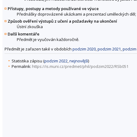
Přístupy, postupy a metody používané ve výuce
Přednášky doprovázené ukázkami a prezentací uměleckých děl; 
Způsob ověření výstupů z učení a požadavky na ukončení
Ústní zkouška
Další komentáře
Předmět je vyučován každoročně.
Předmět je zařazen také v obdobích
podzim 2020
,
podzim 2021
,
podzim
Statistika zápisu (
podzim 2022
,
nejnovější
)
Permalink:
https://is.muni.cz/predmet/phil/podzim2022/RSb051