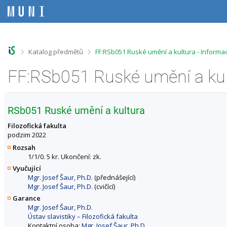
P
P
P
P
ř
ř
ř
ř
e
e
e
e
s
s
s
s
k
k
k
k
o
o
o
o
>
>
Katalog předmětů
FF:RSb051 Ruské umění a kultura - Inform
č
č
č
č
i
i
i
i
FF:RSb051 Ruské umění a kul
t
t
t
t
n
n
n
n
a
a
a
a
h
h
o
p
RSb051 Ruské umění a kultura
o
l
b
a
r
a
s
t
Filozofická fakulta
n
v
a
i
podzim 2022
í
i
h
č
Rozsah
l
č
k
1/1/0. 5 kr. Ukončení: zk.
i
k
u
Vyučující
š
u
Mgr. Josef Šaur, Ph.D.
(přednášející)
t
Mgr. Josef Šaur, Ph.D.
(cvičící)
u
Garance
Mgr. Josef Šaur, Ph.D.
Ústav slavistiky – Filozofická fakulta
Kontaktní osoba:
Mgr. Josef Šaur, Ph.D.