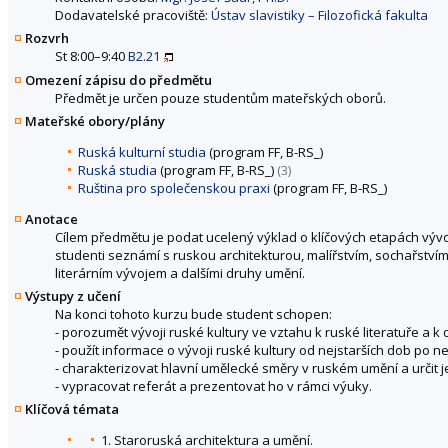
Dodavatelské pracoviště:
Ústav slavistiky – Filozofická fakulta
Rozvrh
St 8:00–9:40
B2.21
Omezení zápisu do předmětu
Předmět je určen pouze studentům mateřských oborů.
Mateřské obory/plány
Ruská kulturní studia
(program FF, B-RS_)
Ruská studia
(program FF, B-RS_)
(3)
Ruština pro společenskou praxi
(program FF, B-RS_)
Anotace
Cílem předmětu je podat ucelený výklad o klíčových etapách vý
studenti seznámí s ruskou architekturou, malířstvím, sochařstv
literárním vývojem a dalšími druhy umění.
Výstupy z učení
Na konci tohoto kurzu bude student schopen:
- porozumět vývoji ruské kultury ve vztahu k ruské literatuře a k
- použít informace o vývoji ruské kultury od nejstarších dob po nej
- charakterizovat hlavní umělecké směry v ruském umění a určit j
- vypracovat referát a prezentovat ho v rámci výuky.
Klíčová témata
1. Staroruská architektura a umění.