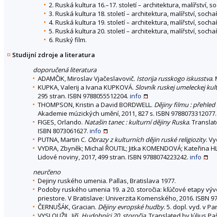
2. Ruská kultura 16.–17. století – architektura, malířství, so
3. Ruská kultura 18. století – architektura, malířství, sochař
4. Ruská kultura 19. století – architektura, malířství, sochař
5. Ruská kultura 20. století – architektura, malířství, sochař
6. Ruský film.
Studijní zdroje a literatura
doporučená literatura
ADAMČIK, Miroslav Vjačeslavovič.
Istorija russkogo iskusstva
.
KUPKA, Valerij a Ivana KUPKOVÁ.
Slovník ruskej umeleckej kult
295 stran. ISBN 9788055512204.
info
THOMPSON, Kristin a David BORDWELL.
Dějiny filmu : přehle
Akademie múzických umění, 2011, 827 s. ISBN 9788073312077
FIGES, Orlando.
Natašin tanec : kulturní dějiny Ruska
. Transla
ISBN 8073061627.
info
PUTNA, Martin C.
Obrazy z kulturních dějin ruské religiozity
. V
VYDRA, Zbyněk; Michal ŘOUTIL; Jitka KOMENDOVÁ; Kateřina 
Lidové noviny, 2017, 499 stran. ISBN 9788074223242.
info
neurčeno
Dejiny ruského umenia. Pallas, Bratislava 1977.
Podoby ruského umenia 19. a 20. storočia: kľúčové etapy výv
priestore. V Bratislave: Univerzita Komenského, 2016. ISBN 97
ČERNUŠÁK, Gracian.
Dějiny evropské hudby
. 5. dopl. vyd. v P
VYSLOUŽIL, Jiří.
Hudobníci 20. storočia
. Translated by Július P