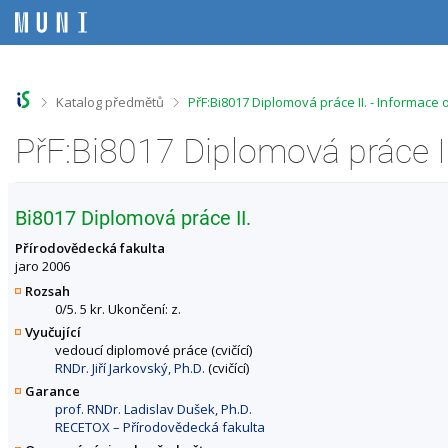
P
P
P
P
ř
ř
ř
ř
e
e
e
e
s
s
s
s
k
k
k
k
o
o
o
o
>
>
Katalog předmětů
PřF:Bi8017 Diplomová práce II. - Informace
č
č
č
č
i
i
i
i
PřF:Bi8017 Diplomová práce I
t
t
t
t
n
n
n
n
a
a
a
a
h
h
o
p
Bi8017 Diplomová práce II.
o
l
b
a
r
a
s
t
Přírodovědecká fakulta
n
v
a
i
jaro 2006
í
i
h
č
Rozsah
l
č
k
0/5. 5 kr. Ukončení: z.
i
k
u
Vyučující
š
u
vedoucí diplomové práce (cvičící)
t
RNDr. Jiří Jarkovský, Ph.D.
(cvičící)
u
Garance
prof. RNDr. Ladislav Dušek, Ph.D.
RECETOX – Přírodovědecká fakulta