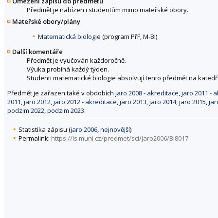
Omezení zápisu do předmětu
Předmět je nabízen i studentům mimo mateřské obory.
Mateřské obory/plány
Matematická biologie
(program PřF, M-BI)
Další komentáře
Předmět je vyučován každoročně.
Výuka probíhá každý týden.
Studenti matematické biologie absolvují tento předmět na katedř
Předmět je zařazen také v obdobích
jaro 2008 - akreditace
,
jaro 2011 - 
2011
,
jaro 2012
,
jaro 2012 - akreditace
,
jaro 2013
,
jaro 2014
,
jaro 2015
,
jar
podzim 2022
,
podzim 2023
.
Statistika zápisu (
jaro 2006
,
nejnovější
)
Permalink:
https://is.muni.cz/predmet/sci/jaro2006/Bi8017