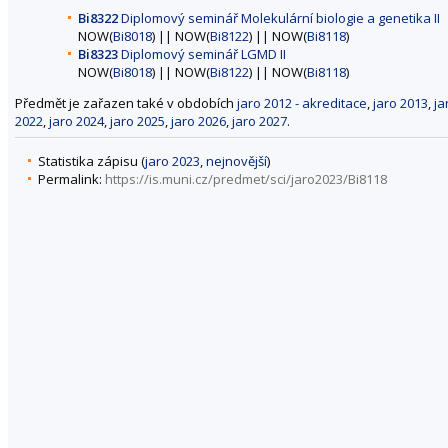
Bi8322
Diplomový seminář Molekulární biologie a genetika II
NOW(
Bi8018
) || NOW(
Bi8122
) || NOW(
Bi8118
)
Bi8323
Diplomový seminář LGMD II
NOW(
Bi8018
) || NOW(
Bi8122
) || NOW(
Bi8118
)
Předmět je zařazen také v obdobích
jaro 2012 - akreditace
,
jaro 2013
,
ja
2022
,
jaro 2024
,
jaro 2025
,
jaro 2026
,
jaro 2027
.
Statistika zápisu (
jaro 2023
,
nejnovější
)
Permalink:
https://is.muni.cz/predmet/sci/jaro2023/Bi8118