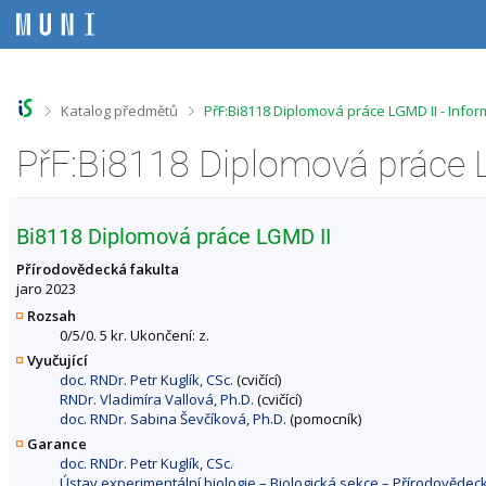
P
P
P
P
ř
ř
ř
ř
e
e
e
e
s
s
s
s
k
k
k
k
o
o
o
o
>
>
Katalog předmětů
PřF:Bi8118 Diplomová práce LGMD II - Info
č
č
č
č
i
i
i
i
PřF:Bi8118 Diplomová práce 
t
t
t
t
n
n
n
n
a
a
a
a
h
h
o
p
Bi8118 Diplomová práce LGMD II
o
l
b
a
r
a
s
t
Přírodovědecká fakulta
n
v
a
i
jaro 2023
í
i
h
č
Rozsah
l
č
k
0/5/0. 5 kr. Ukončení: z.
i
k
u
Vyučující
š
u
doc. RNDr. Petr Kuglík, CSc.
(cvičící)
t
RNDr. Vladimíra Vallová, Ph.D.
(cvičící)
u
doc. RNDr. Sabina Ševčíková, Ph.D.
(pomocník)
Garance
doc. RNDr. Petr Kuglík, CSc.
Ústav experimentální biologie – Biologická sekce – Přírodovědec