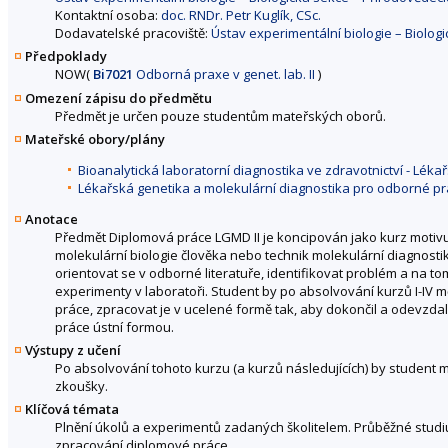
Kontaktní osoba:
doc. RNDr. Petr Kuglík, CSc.
Dodavatelské pracoviště:
Ústav experimentální biologie – Biolog
Předpoklady
NOW
(
Bi7021
Odborná praxe v genet. lab. II
)
Omezení zápisu do předmětu
Předmět je určen pouze studentům mateřských oborů.
Mateřské obory/plány
Bioanalytická laboratorní diagnostika ve zdravotnictví - Lék
Lékařská genetika a molekulární diagnostika pro odborné p
Anotace
Předmět Diplomová práce LGMD II je koncipován jako kurz motivuj
molekulární biologie člověka nebo technik molekulární diagnosti
orientovat se v odborné literatuře, identifikovat problém a na
experimenty v laboratoři. Student by po absolvování kurzů I-IV
práce, zpracovat je v ucelené formě tak, aby dokončil a odevzd
práce ústní formou.
Výstupy z učení
Po absolvování tohoto kurzu (a kurzů následujících) by student m
zkoušky.
Klíčová témata
Plnění úkolů a experimentů zadaných školitelem. Průběžné studiu
zpracování diplomové práce.