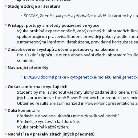
Studijní zdroje a literatura
ŠESTÁK, Zdeněk.
Jak psát a přednášet o vědě
. Illustrated by 
Přístupy, postupy a metody používané ve výuce
Výuka probíhá experimentálně, ve výzkumných laboratořích školi
spolupracujících pracovišt. Studenti provádějí pokusy podle zadan
s internetovými literárními databázemi, pravidelné konzultace 
Způsob ověření výstupů z učení a požadavky na ukončení
Pro získání zápočtu je nutné absolvování všech laboratorních ú
semináři.
Navazující předměty
Bi7020
Odborná praxe v cytogenetické/molekulárně genetické 
Odkaz a informace vyučujících
Studenti by měli zvládnout všechny úlohy zadané školitelem. P
jejich zpracování ve formě PowerPointových prezentací na semin
Obtained results are summarized in PowerPoint presentations and
Další komentáře
Předmět je dovoleno ukončit i mimo zkouškové období.
Předmět je vyučován každoročně.
Výuka probíhá každý týden.
Nachází se v prerekvizitách jiných předmětů