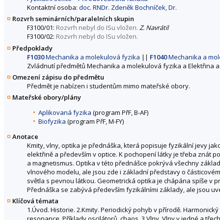
Kontaktní osoba:
doc. RNDr. Zdeněk Bochníček, Dr.
Rozvrh seminárních/paralelních skupin
F3100/01:
Rozvrh nebyl do ISu vložen.
Z. Navrátil
F3100/02:
Rozvrh nebyl do ISu vložen.
Předpoklady
F1030
Mechanika a molekulová fyzika
||
F1040
Mechanika a mole
Zvládnutí předmětů Mechanika a molekulová fyzika a Elektřina 
Omezení zápisu do předmětu
Předmět je nabízen i studentům mimo mateřské obory.
Mateřské obory/plány
Aplikovaná fyzika
(program PřF, B-AF)
Biofyzika
(program PřF, M-FY)
Anotace
Kmity, vlny, optika je přednáška, která popisuje fyzikální jevy ja
elektřině a především v optice. K pochopení látky je třeba znát 
a magnetismus. Optika v této přednášce pokrývá všechny základn
vlnového modelu, ale jsou zde i základní představy o částicovém
světla s pevnou látkou. Geometrická optika je chápána spíše v 
Přednáška se zabývá především fyzikálními základy, ale jsou u
Klíčová témata
1.Úvod. Historie. 2.Kmity. Periodický pohyb v přírodě. Harmonick
resonance. Příklady oscilátorů, chaos. 3.Vlny. Vlny v jedné a třech