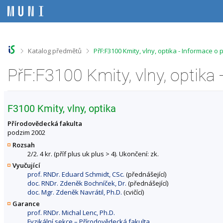
P
P
P
P
ř
ř
ř
ř
e
e
e
e
s
s
s
s
k
k
k
k
o
o
o
o
>
>
Katalog předmětů
PřF:F3100 Kmity, vlny, optika - Informace o
č
č
č
č
i
i
i
i
PřF:F3100 Kmity, vlny, optika
t
t
t
t
n
n
n
n
a
a
a
a
h
h
o
p
F3100 Kmity, vlny, optika
o
l
b
a
r
a
s
t
Přírodovědecká fakulta
n
v
a
i
podzim 2002
í
i
h
č
Rozsah
l
č
k
2/2. 4 kr. (příf plus uk plus > 4). Ukončení: zk.
i
k
u
Vyučující
š
u
prof. RNDr. Eduard Schmidt, CSc.
(přednášející)
t
doc. RNDr. Zdeněk Bochníček, Dr.
(přednášející)
u
doc. Mgr. Zdeněk Navrátil, Ph.D.
(cvičící)
Garance
prof. RNDr. Michal Lenc, Ph.D.
Fyzikální sekce – Přírodovědecká fakulta