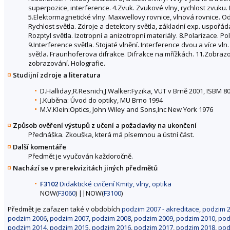
superpozice, interference. 4.Zvuk. Zvukové vlny, rychlost zvuku. 
5.Elektormagnetické vlny. Maxwellovy rovnice, vlnová rovnice. Odr
Rychlost světla. Zdroje a detektory světla, základní exp. uspořád
Rozptyl světla. Izotropní a anizotropní materiály. 8.Polarizace. 
9.Interference světla. Stojaté vlnění. Interference dvou a více 
světla. Fraunhoferova difrakce. Difrakce na mřížkách. 11.Zobrazo
zobrazování. Holografie.
Studijní zdroje a literatura
D.Halliday,R.Resnich,J.Walker:Fyzika, VUT v Brně 2001, ISBM 8
J.Kuběna: Úvod do optiky, MU Brno 1994
M.V.Klein:Optics, John Wiley and Sons,Inc New York 1976
Způsob ověření výstupů z učení a požadavky na ukončení
Přednáška. Zkouška, která má písemnou a ústní část.
Další komentáře
Předmět je vyučován každoročně.
Nachází se v prerekvizitách jiných předmětů
F3102
Didaktické cvičení Kmity, vlny, optika
NOW(
F3060
) ||NOW(
F3100
)
Předmět je zařazen také v obdobích
podzim 2007 - akreditace
,
podzim 2
podzim 2006
,
podzim 2007
,
podzim 2008
,
podzim 2009
,
podzim 2010
,
pod
podzim 2014
,
podzim 2015
,
podzim 2016
,
podzim 2017
,
podzim 2018
,
pod