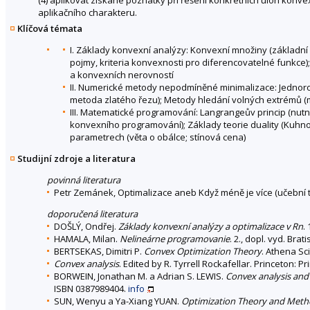
(4) aplikovat získané poznatky při řešení konkrétních úloh kon
aplikačního charakteru.
Klíčová témata
I. Základy konvexní analýzy: Konvexní množiny (základní
pojmy, kriteria konvexnosti pro diferencovatelné funkce)
a konvexních nerovností
II. Numerické metody nepodmíněné minimalizace: Jednoroz
metoda zlatého řezu); Metody hledání volných extrémů 
III. Matematické programování: Langrangeův princip (nut
konvexního programování); Základy teorie duality (Kuhnovy
parametrech (věta o obálce; stínová cena)
Studijní zdroje a literatura
povinná literatura
Petr Zemánek, Optimalizace aneb Když méně je více (učební tex
doporučená literatura
DOŠLÝ, Ondřej.
Základy konvexní analýzy a optimalizace v Rn
.
HAMALA, Milan.
Nelineárne programovanie
. 2., dopl. vyd. Bra
BERTSEKAS, Dimitri P.
Convex Optimization Theory
. Athena Sci
Convex analysis
. Edited by R. Tyrrell Rockafellar. Princeton: P
BORWEIN, Jonathan M. a Adrian S. LEWIS.
Convex analysis and
ISBN 0387989404.
info
SUN, Wenyu a Ya-Xiang YUAN.
Optimization Theory and Meth