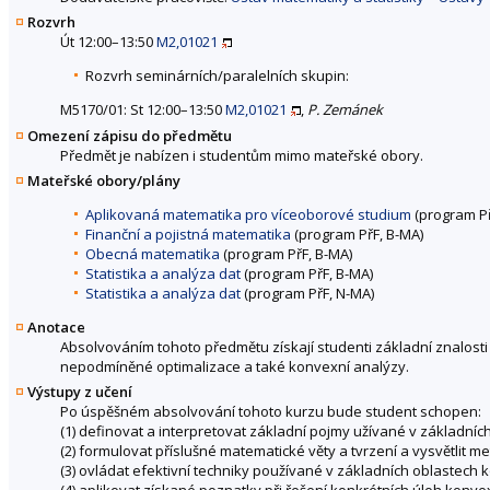
Rozvrh
Út 12:00–13:50
M2,01021
Rozvrh seminárních/paralelních skupin:
M5170/01: St 12:00–13:50
M2,01021
,
P. Zemánek
Omezení zápisu do předmětu
Předmět je nabízen i studentům mimo mateřské obory.
Mateřské obory/plány
Aplikovaná matematika pro víceoborové studium
(program Př
Finanční a pojistná matematika
(program PřF, B-MA)
Obecná matematika
(program PřF, B-MA)
Statistika a analýza dat
(program PřF, B-MA)
Statistika a analýza dat
(program PřF, N-MA)
Anotace
Absolvováním tohoto předmětu získají studenti základní znalost
nepodmíněné optimalizace a také konvexní analýzy.
Výstupy z učení
Po úspěšném absolvování tohoto kurzu bude student schopen:
(1) definovat a interpretovat základní pojmy užívané v základních 
(2) formulovat příslušné matematické věty a tvrzení a vysvětlit me
(3) ovládat efektivní techniky používané v základních oblastech 