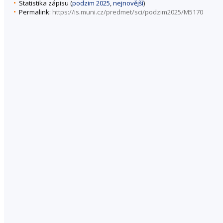
Statistika zápisu (
podzim 2025
,
nejnovější
)
Permalink:
https://is.muni.cz/predmet/sci/podzim2025/M5170