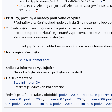
and Its Applications, Vol. 1. ISBN 978-0-387-24975-9.
info
SUCHAREV, Aleksej Grigor‘jevič; Aleksandr Vasil'jevič TIMOCH
325 s.
info
Přístupy, postupy a metody používané ve výuce
Přednášky a cvičení (pokud nedojde k dalšímu nucenému lockdo
Způsob ověření výstupů z učení a požadavky na ukončení
Pro postoupení ke zkoušce je nutné vypracovat projekt z metod n
Zkouška má písemnou i ústní část.
Podmínky (především ohledně distanční či prezenční formy zkou
Navazující předměty
M0160
Optimalizace
Odkaz a informace vyučujících
Nepodceňujte přípravu v průběhu semestru!!
Další komentáře
Studijní materiály
Předmět je vyučován každoročně.
Předmět je zařazen také v obdobích
podzim 2007 - akreditace
,
podzim 
podzim 2005
,
podzim 2006
,
podzim 2007
,
podzim 2008
,
podzim 2009
,
pod
2014
,
podzim 2015
,
podzim 2016
,
podzim 2017
,
podzim 2018
,
podzim 201