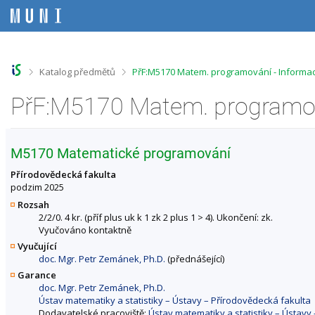
P
P
P
P
ř
ř
ř
ř
e
e
e
e
s
s
s
s
k
k
k
k
o
o
o
o
>
>
Katalog předmětů
PřF:M5170 Matem. programování - Informa
č
č
č
č
i
i
i
i
PřF:M5170 Matem. programov
t
t
t
t
n
n
n
n
a
a
a
a
h
h
o
p
M5170 Matematické programování
o
l
b
a
r
a
s
t
Přírodovědecká fakulta
n
v
a
i
podzim 2025
í
i
h
č
Rozsah
l
č
k
2/2/0. 4 kr. (příf plus uk k 1 zk 2 plus 1 > 4). Ukončení: zk.
i
k
u
Vyučováno kontaktně
š
u
Vyučující
t
doc. Mgr. Petr Zemánek, Ph.D.
(přednášející)
u
Garance
doc. Mgr. Petr Zemánek, Ph.D.
Ústav matematiky a statistiky – Ústavy – Přírodovědecká fakulta
Dodavatelské pracoviště:
Ústav matematiky a statistiky – Ústavy