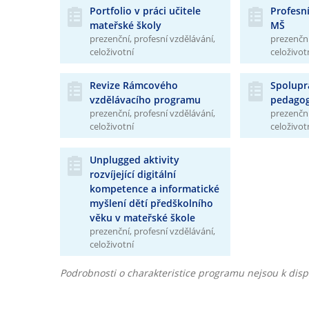
Portfolio v práci učitele
Profesní
mateřské školy
MŠ
prezenční, profesní vzdělávání,
prezenční
celoživotní
celoživot
Revize Rámcového
Spolupr
vzdělávacího programu
pedago
prezenční, profesní vzdělávání,
prezenční
celoživotní
celoživot
Unplugged aktivity
rozvíjející digitální
kompetence a informatické
myšlení dětí předškolního
věku v mateřské škole
prezenční, profesní vzdělávání,
celoživotní
Podrobnosti o charakteristice programu nejsou k dispo