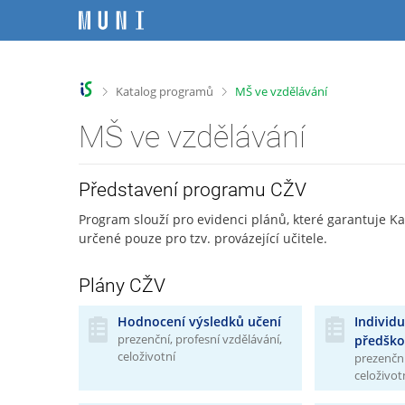
P
P
P
P
ř
ř
ř
ř
e
e
e
e
s
s
s
s
k
k
k
k
>
>
Katalog programů
MŠ ve vzdělávání
o
o
o
o
č
č
č
č
MŠ ve vzdělávání
i
i
i
i
t
t
t
t
n
n
n
n
Představení programu CŽV
a
a
a
a
h
h
o
p
Program slouží pro evidenci plánů, které garantuje 
o
l
b
a
určené pouze pro tzv. provázející učitele.
r
a
s
t
n
v
a
i
Plány CŽV
í
i
h
č
l
č
k
Hodnocení výsledků učení
Individu
i
k
u
prezenční, profesní vzdělávání,
předško
š
u
celoživotní
prezenční
t
celoživot
u