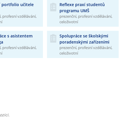
 portfolio učitele
Reflexe praxí studentů
programu UMŠ
, profesní vzdělávání,
prezenční, profesní vzdělávání,
ní
celoživotní
áce s asistentem
Spolupráce se školskými
ga
poradenskými zařízeními
, profesní vzdělávání,
prezenční, profesní vzdělávání,
ní
celoživotní
zici.