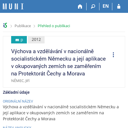
P
P
P
P
EN
ř
ř
ř
ř
e
e
e
e
s
s
s
s
>
>
Publikace
Přehled o publikaci
k
k
k
k
o
o
o
o
č
č
č
č
2012
p
i
i
i
i
Výchova a vzdělávání v nacionálně
t
t
t
t
O
p
n
n
n
n
socialistickém Německu a její aplikace
e
a
a
a
a
r
v okupovaných zemích se zaměřením
a
h
h
o
p
c
na Protektorát Čechy a Morava
o
l
b
a
e
NĚMEC, Jiří
r
a
s
t
n
v
a
i
Základní údaje
í
i
h
č
l
č
k
ORIGINÁLNÍ NÁZEV
i
k
u
Výchova a vzdělávání v nacionálně socialistickém Německu a
š
u
její aplikace v okupovaných zemích se zaměřením na
t
Protektorát Čechy a Morava
u
NÁZEV ANGLICKY