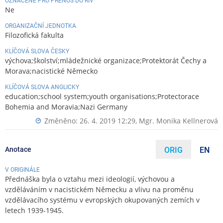
OZNAČENÉ PRO PŘENOS DO RIV
Ne
ORGANIZAČNÍ JEDNOTKA
Filozofická fakulta
KLÍČOVÁ SLOVA ČESKY
výchova;školství;mládežnické organizace;Protektorát Čechy a
Morava;nacistické Německo
KLÍČOVÁ SLOVA ANGLICKY
education;school system;youth organisations;Protectorace
Bohemia and Moravia;Nazi Germany
Změněno: 26. 4. 2019 12:29,
Mgr. Monika Kellnerová
Anotace
ORIG
EN
V ORIGINÁLE
Přednáška byla o vztahu mezi ideologií, výchovou a
vzděláváním v nacistickém Německu a vlivu na proměnu
vzdělávacího systému v evropských okupovaných zemích v
letech 1939-1945.