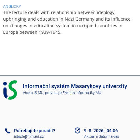
ANGLICKY
The lecture deals with relationship between ideology,
upbringing and education in Nazi Germany and its influence
on changes in education system in occupied countries in
Europa between 1939-1945.
I
Informační systém Masarykovy univerzity
S
Více o IS MU
, provozuje
Fakulta informatiky MU
M
U
Potřebujete poradit?
9. 8. 2026
|
04:06
istech@fi.muni.cz
Aktuální datum a čas