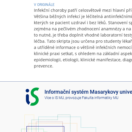
V ORIGINÁLE
Infekční choroby patří celosvětově mezi hlavní pří
Většina běžných infekcí je léčitelná antiinfekčním
kterých se pacient uzdraví i bez léků. Stanovení 
zejména na pečlivém zhodnocení anamnézy a na f
to nutné, je třeba doplnit vhodné laboratorní tes
léčba. Tato skripta jsou určena pro studenty lékař
a utříděné informace o většině infekčních nemocí,
klinické praxi setkat, s ohledem na základní aspek
epidemiologii, etiologii, klinické manifestace, dia
prevence.
I
Informační systém Masarykovy unive
S
Více o IS MU
, provozuje
Fakulta informatiky MU
M
U