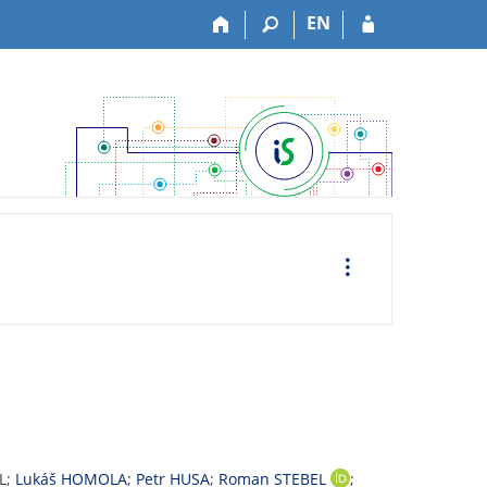
EN
O
p
e
r
a
c
e
IL;
Lukáš HOMOLA
;
Petr HUSA
;
Roman STEBEL
;
O