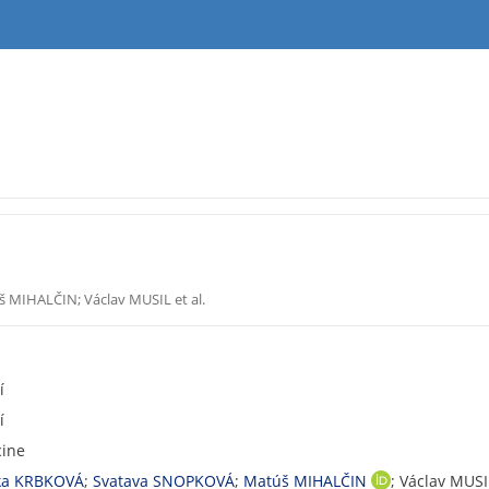
MIHALČIN; Václav MUSIL et al.
í
í
cine
ka KRBKOVÁ
;
Svatava SNOPKOVÁ
;
Matúš MIHALČIN
; Václav MUS
O