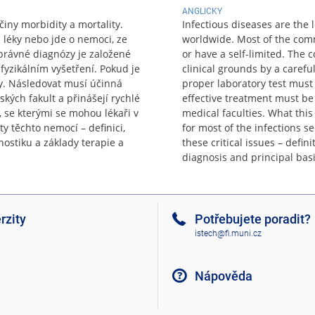
ANGLICKY
činy morbidity a mortality.
Infectious diseases are the 
i léky nebo jde o nemoci, ze
worldwide. Most of the comm
správné diagnózy je založené
or have a self-limited. The 
yzikálním vyšetření. Pokud je
clinical grounds by a carefu
ty. Následovat musí účinná
proper laboratory test must b
ských fakult a přinášejí rychlé
effective treatment must be 
 se kterými se mohou lékaři v
medical faculties. What this
ty těchto nemocí – definici,
for most of the infections s
gnostiku a základy terapie a
these critical issues – defin
diagnosis and principal bas
rzity
Potřebujete poradit?
istech@fi.muni.cz
Nápověda