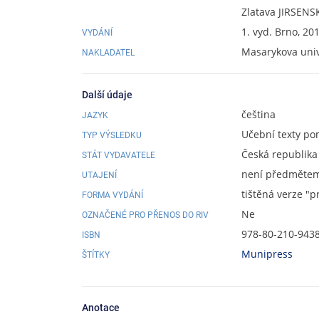
Zlatava JIRSENS
1. vyd. Brno, 20
VYDÁNÍ
Masarykova univ
NAKLADATEL
Další údaje
čeština
JAZYK
Učební texty pom
TYP VÝSLEDKU
Česká republika
STÁT VYDAVATELE
není předmětem 
UTAJENÍ
tištěná verze "p
FORMA VYDÁNÍ
Ne
OZNAČENÉ PRO PŘENOS DO RIV
978-80-210-943
ISBN
Munipress
ŠTÍTKY
Anotace