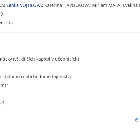
R
KÁ;
Lenka VOJTILOVÁ
; Kateřina HAVLÍČKOVÁ; Miriam MALÁ; Evelín
C
19
I
erzita
D
ůcky (vč. dílčích kapitol v učebnicích)
státního či obchodního tajemství
rint"
8-3