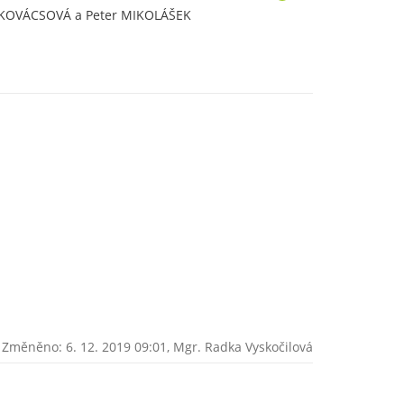
R
a KOVÁCSOVÁ a Peter MIKOLÁŠEK
C
I
D
Změněno: 6. 12. 2019 09:01,
Mgr. Radka Vyskočilová