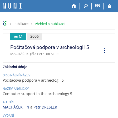
P
P
P
P
EN
ř
ř
ř
ř
e
e
e
e
s
s
s
s
>
>
Publikace
Přehled o publikaci
k
k
k
k
o
o
o
o
č
č
č
č
2006
M
i
i
i
i
Počítačová podpora v archeologii 5
t
t
t
t
O
p
n
n
n
n
MACHÁČEK, Jiří a Petr DRESLER
e
a
a
a
a
r
a
h
h
o
p
c
Základní údaje
o
l
b
a
e
r
a
s
t
ORIGINÁLNÍ NÁZEV
Počítačová podpora v archeologii 5
n
v
a
i
í
i
h
č
NÁZEV ANGLICKY
l
č
k
Computer support in the archaeology 5
i
k
u
š
u
AUTOŘI
MACHÁČEK, Jiří
a
Petr DRESLER
t
u
VYDÁNÍ