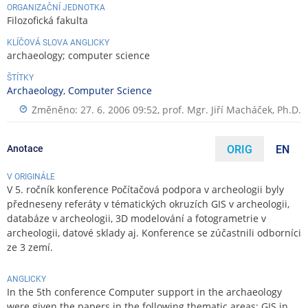
ORGANIZAČNÍ JEDNOTKA
Filozofická fakulta
KLÍČOVÁ SLOVA ANGLICKY
archaeology; computer science
ŠTÍTKY
Archaeology
,
Computer Science
Změněno: 27. 6. 2006 09:52,
prof. Mgr. Jiří Macháček, Ph.D.
Anotace
ORIG
EN
V ORIGINÁLE
V 5. ročník konference Počítačová podpora v archeologii byly
předneseny referáty v tématických okruzích GIS v archeologii,
databáze v archeologii, 3D modelování a fotogrametrie v
archeologii, datové sklady aj. Konference se zúčastnili odborníci
ze 3 zemí.
ANGLICKY
In the 5th conference Computer support in the archaeology
were given the papers in the following thematic areas: GIS in