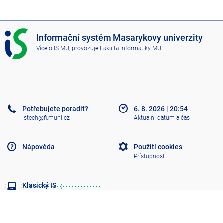
I
Informační systém Masarykovy univerzity
S
Více o IS MU
, provozuje
Fakulta informatiky MU
M
U
Potřebujete poradit?
6. 8. 2026
|
20:54
istech@fi.muni.cz
Aktuální datum a čas
Nápověda
Použití cookies
Přístupnost
Klasický IS