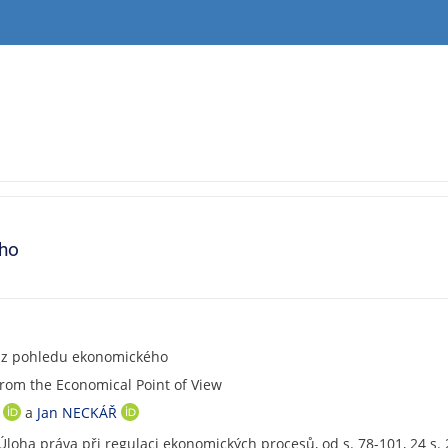
ého
 z pohledu ekonomického
from the Economical Point of View
l
a
Jan NECKÁŘ
O
O
R
R
 Úloha práva při regulaci ekonomických procesů, od s. 78-101, 24 s.