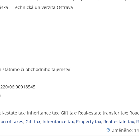
C
C
ňská – Technická univerzita Ostrava
I
I
D
D
státního či obchodního tajemství
4220/06:00018545
a
al-estate tax; Inheritance tax; Gift tax; Real-estate transfer tax; Ro
ion of taxes
,
Gift tax
,
Inheritance tax
,
Property tax
,
Real-estate tax
,
R
Změněno: 14.