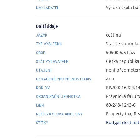
Vysoká škola bá
NAKLADATEL
Další údaje
čeština
JAZYK
Stať ve sborníku
TYP VÝSLEDKU
50500 5.5 Law
OBOR
Česká republika
STÁT VYDAVATELE
není předmětem 
UTAJENÍ
Ano
OZNAČENÉ PRO PŘENOS DO RIV
RIV/00216224:1
KÓD RIV
Právnická fakult
ORGANIZAČNÍ JEDNOTKA
80-248-1243-6
ISBN
Property tax; Re
KLÍČOVÁ SLOVA ANGLICKY
Budget destinat
ŠTÍTKY