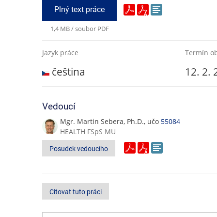
Plný text práce
1,4 MB / soubor PDF
Jazyk práce
Termín o
čeština
12. 2.
Vedoucí
Mgr. Martin Sebera, Ph.D., učo
55084
HEALTH FSpS MU
Posudek vedoucího
Citovat tuto práci