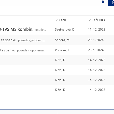
VLOŽIL
VLOŽENO
 B-TVS MS kombin.
Szeinerová, D.
11. 12. 2023
xau1r
/7
alita spánku
Sebera, M.
29. 1. 2024
posudek_vedouciho_Sebera.pdf
lita spánku
Vodička, T.
25. 1. 2024
posudek_oponenta_Vodicka.pdf
Klézl, D.
14. 12. 2023
Klézl, D.
14. 12. 2023
Klézl, D.
14. 12. 2023
Klézl, D.
14. 12. 2023