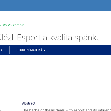
 B-TVS MS kombin.
lézl: Esport a kvalita spánku
KA
STUDIJNÍ MATERIÁLY
Abstract
a
The bachelor thesis deals with esport and its influen