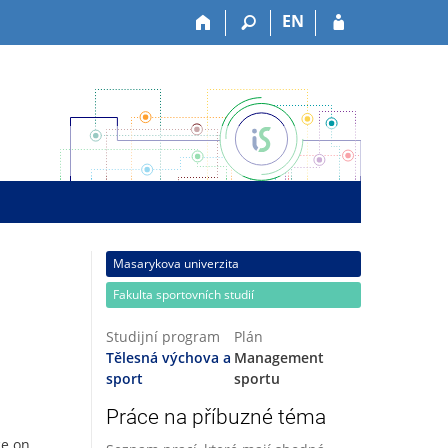
EN
Masarykova univerzita
Fakulta sportovních studií
Studijní program
Plán
Tělesná výchova a
Management
sport
sportu
Práce na příbuzné téma
ce on