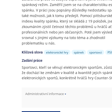
e
spánkový režim. Zaměřil jsem se na charakteristiku e
n
spánku. V práci jsou popsány důsledky nedostatku sp
u
také možnosti, jak k tomu předejít. Pomocí pittsbursk
indexu kvality spánku, který se skládá z 19 položek, j
zkoumáním zjistil četnost těchto problémů u hráčů ať
profesionálních nebo jen občasných. Poté jsem výsle
srovnal s jinými výzkumy na toto téma a zhodnotil
problematiku u nás.
elektronické hry
spánek
sportovci
PS
Klíčová slova
Zadání práce
Sportovci, kteří se věnují elektronickým sportům, zůs
že dochází ke změnám v kvalitě a kvantitě jejich spán
elektronických sportů, konkrétně hráčů hry Counter-St
Administrativní informace