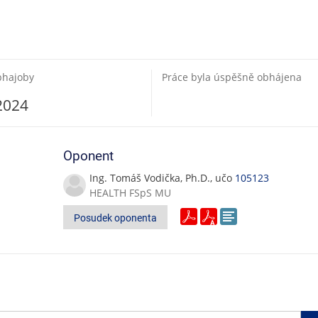
bhajoby
Práce byla úspěšně obhájena
 2024
Oponent
Ing. Tomáš Vodička, Ph.D., učo
105123
HEALTH FSpS MU
Posudek oponenta