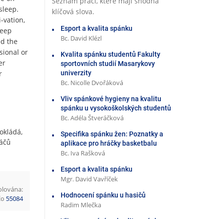
Seznam prací, které mají shodná
sleep.
klíčová slova.
-vation,
Esport a kvalita spánku
leep
Bc. David Klézl
ed the
sional or
Kvalita spánku studentů Fakulty
er
sportovních studií Masarykovy
univerzity
r
Bc. Nicolle Dvořáková
Vliv spánkové hygieny na kvalitu
spánku u vysokoškolských studentů
Bc. Adéla Štveráčková
okládá,
Specifika spánku žen: Poznatky a
ráčů
aplikace pro hráčky basketbalu
Bc. Iva Rašková
Esport a kvalita spánku
Mgr. David Vavříček
olována:
Hodnocení spánku u hasičů
učo
55084
Radim Mlečka