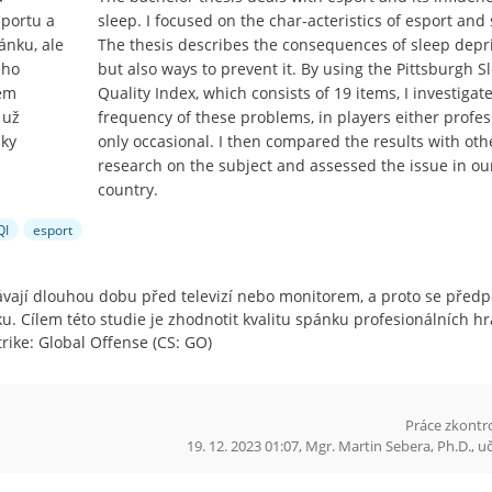
sportu a
sleep. I focused on the char-acteristics of esport and 
ánku, ale
The thesis describes the consequences of sleep depri
ého
but also ways to prevent it. By using the Pittsburgh S
sem
Quality Index, which consists of 19 items, I investigat
 už
frequency of these problems, in players either profes
dky
only occasional. I then compared the results with oth
research on the subject and assessed the issue in ou
country.
QI
esport
távají dlouhou dobu před televizí nebo monitorem, a proto se předp
ku. Cílem této studie je zhodnotit kvalitu spánku profesionálních h
rike: Global Offense (CS: GO)
Práce zkontr
19. 12. 2023 01:07, Mgr. Martin Sebera, Ph.D., 