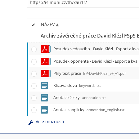
NÁZEV
Archiv závěrečné práce David Klézl FSpS
Posudek vedoucího - David Klézl - Esport a kv
Posudek oponenta - David Klézl - Esport a kva
Plný text práce
BP-David-Klezl_vF_v1.pdf
Klíčová slova
keywords.txt
Anotace česky
annotation.txt
Anotace anglicky
annotation_english.txt
Více možností