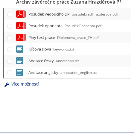
Archiv závěrečné práce Zuzana Hrazděrová PřF N-MA FINA
Posudek vedoucího DP
posudekvedHrazderova.pdf
Posudek oponenta
PosudekOponenta.pdf
Plný text práce
Diplomova_prace_ZH.pdf
Klíčová slova
keywords.txt
Anotace česky
annotation.txt
Anotace anglicky
annotation_english.txt
Více možností