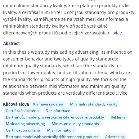
e
minimálními standardy kvality, které platí pro produkty nízké
n
kvality, a certifikačními kritérii, což jsou standardy pro produkty
u
vysoké kvality. Zaměřujeme se na vztah mezi dezinformací a
minimálním standardy kvality v případě vertikálně
diferencovaných produktů podle jejich zdravotních
…více
Abstract
In this thesis we study misleading advertising, its influence on
consumer behavior and two types of quality standards:
minimum quality standards, which are the standards for
products of lower quality, and certification criteria, which are
the standards for products of high quality. We focus on the
relationship between misinformaton and minimum quality
standards when products are vertically differentiated
…více
Klamavá reklama
Minimální standardy kvality
Klíčová slova
Certifikační kritéria
Dezinformace
Bertrandův model pro vertikálně diferencované produkty
Reklama
Misleading advertising
Minimum quality standards
Certification criteria
Misinformation
Bertrand model with vertically differentiated products
Advertising