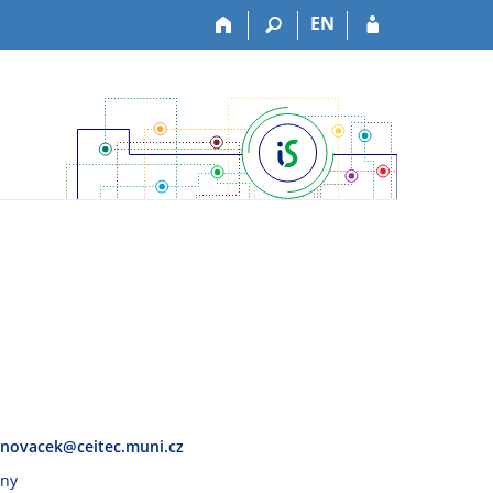
EN
i.novacek@ceitec.muni.cz
vny