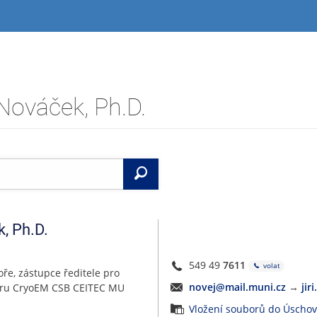
 Nováček, Ph.D.
Vyhledat
k
,
Ph.D.
549 49
7611
volat
oře, zástupce ředitele pro
novej@mail.muni.cz
→
jir
uru CryoEM CSB CEITEC MU
Vložení souborů do Úscho