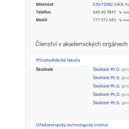
Místnost
E35/1S082
(UKB, K
Telefon
549 49
7611
vola
Mobil
777 972 683
vola
Členství v akademických orgánech
Přírodovědecká fakulta
Školitelé
Školitelé Ph.D.
(pr
Školitelé Ph.D.
(pr
Školitelé Ph.D.
(pr
Školitelé Ph.D.
(pr
Školitelé Ph.D.
(pr
Středoevropský technologický institut