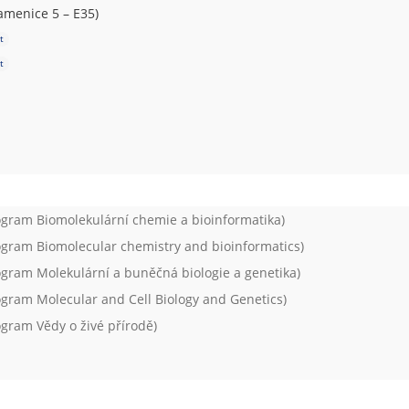
amenice 5 – E35)
t
t
ogram
Biomolekulární chemie a bioinformatika
)
ogram
Biomolecular chemistry and bioinformatics
)
ogram
Molekulární a buněčná biologie a genetika
)
ogram
Molecular and Cell Biology and Genetics
)
ogram
Vědy o živé přírodě
)