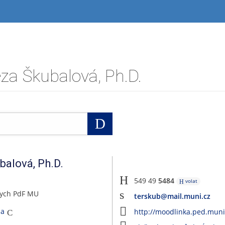
za Škubalová, Ph.D.
Vyhledat
balová
,
Ph.D.
549 49
5484
volat
sych PdF MU
terskub@mail.muni.cz
na
http://moodlinka.ped.muni