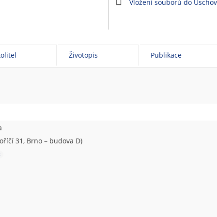
Vložení souborů do Úscho
olitel
Životopis
Publikace
a
oříčí 31, Brno – budova D)
t