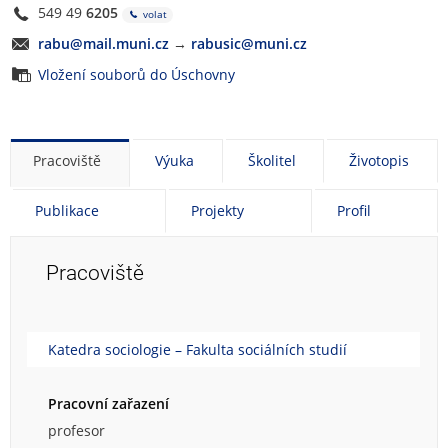
549 49
6205
s
volat
o
rabu@mail.muni.cz
→
rabusic@muni.cz
u
Vložení souborů do Úschovny
k
r
o
m
Pracoviště
Výuka
Školitel
Životopis
o
u
p
Publikace
Projekty
Profil
o
d
o
Pracoviště
b
e
n
Katedra sociologie – Fakulta sociálních studií
k
u
Pracovní zařazení
profesor