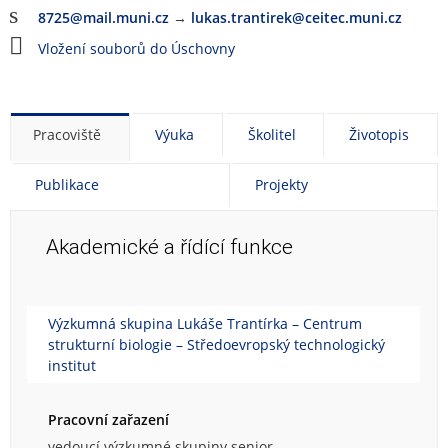
8725@mail.muni.cz
→
lukas.trantirek@ceitec.muni.cz
Vložení souborů do Úschovny
Pracoviště
Výuka
Školitel
Životopis
Publikace
Projekty
Akademické a řídící funkce
Výzkumná skupina Lukáše Trantírka – Centrum
strukturní biologie – Středoevropský technologický
institut
Pracovní zařazení
vedoucí výzkumné skupiny senior