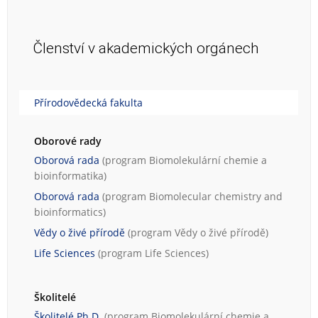
Členství v akademických orgánech
Přírodovědecká fakulta
Oborové rady
Oborová rada
(program
Biomolekulární chemie a
bioinformatika
)
Oborová rada
(program
Biomolecular chemistry and
bioinformatics
)
Vědy o živé přírodě
(program
Vědy o živé přírodě
)
Life Sciences
(program
Life Sciences
)
Školitelé
Školitelé Ph.D.
(program
Biomolekulární chemie a