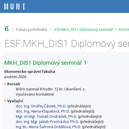
P
P
P
P
ř
ř
ř
ř
e
e
e
e
s
s
s
s
k
k
k
k
o
o
o
o
>
>
Katalog předmětů
ESF:MKH_DIS1 Diplomový seminář 1 - Info
č
č
č
č
i
i
i
i
ESF:MKH_DIS1 Diplomový sem
t
t
t
t
n
n
n
n
a
a
a
a
h
h
o
p
MKH_DIS1 Diplomový seminář 1
o
l
b
a
r
a
s
t
Ekonomicko-správní fakulta
n
v
a
i
podzim 2026
í
i
h
č
Rozsah
l
č
k
8/0/0. tutorial 8 hodin. 12 kr. Ukončení: z.
i
k
u
Vyučováno kontaktně
š
u
Vyučující
t
doc. Ing. Ondřej Částek, Ph.D.
(přednášející)
u
doc. Ing. Alena Klapalová, Ph.D.
(přednášející)
Mgr. et Mgr. Tomáš Ondráček, Ph.D.
(přednášející)
doc. Ing. Mgr. Jakub Procházka, Ph.D.
(přednášející)
Ing. Bc. Alena Šafrová Drášilová, Ph.D.
(přednášející)