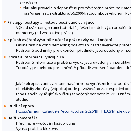
neurčeno
Aktuální pravidla a doporučení pro závěrečné práce na Ka
nas/organizacni-struktura/562000-katpodnikove-ekonomi
Přístupy, postupy a metody používané ve výuce
Výklad (záznamy, v rámci tutorialů), řešení modelových problémů (
mentoring (od vedoucího práce)
Způsob ověření výstupů z učení a požadavky na ukončení
Online test na konci semestru; odevzdání části závěrečné prá
Podrobné podmínky pro ukončení předmětu jsou uvedeny v inter
Odkaz a informace vyučujících
Podrobné informace o průběhu výuky jsou uvedeny v Interaktivn
Tutoriály proběhnou prezenčně. V případě zhoršené pandemické 
Jakékoli opisování, zaznamenávání nebo vynášení testů, použív
objektivity zkoušky (zápočtu) bude považováno za nesplnění po
toho uzavře vyučující zkoušku (zápočet) hodnocením v ISu známko
studia.
Studijní opora
https://is.muni.cz/auth/el/econ/podzim2026/BPH_BAS1/index.q
Další komentáře
Předmět je vyučován každoročně.
Výuka probíhá blokově.