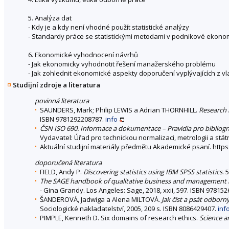
5. Analýza dat
- Kdy je a kdy není vhodné použít statistické analýzy
- Standardy práce se statistickými metodami v podnikové ekon
6. Ekonomické vyhodnocení návrhů
- Jak ekonomicky vyhodnotit řešení manažerského problému
- Jak zohlednit ekonomické aspekty doporučení vyplývajících z 
Studijní zdroje a literatura
povinná literatura
SAUNDERS, Mark; Philip LEWIS a Adrian THORNHILL.
Research 
ISBN 9781292208787.
info
ČSN ISO 690. Informace a dokumentace – Pravidla pro bibliogra
Vydavatel: Úřad pro technickou normalizaci, metrologii a stát
Aktuální studijní materiály předmětu Akademické psaní. htt
doporučená literatura
FIELD, Andy P.
Discovering statistics using IBM SPSS statistics
. 
The SAGE handbook of qualitative business and management re
- Gina Grandy. Los Angeles: Sage, 2018, xxii, 597. ISBN 97815
ŠANDEROVÁ, Jadwiga a Alena MILTOVÁ.
Jak číst a psát odborn
Sociologické nakladatelství, 2005, 209 s. ISBN 8086429407.
inf
PIMPLE, Kenneth D. Six domains of research ethics.
Science a