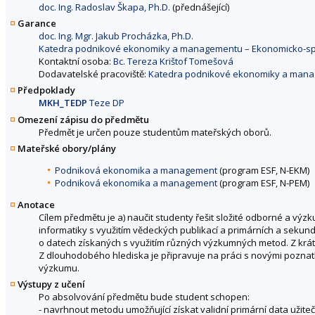
doc. Ing. Radoslav Škapa, Ph.D.
(přednášející)
Garance
doc. Ing. Mgr. Jakub Procházka, Ph.D.
Katedra podnikové ekonomiky a managementu – Ekonomicko-spr
Kontaktní osoba:
Bc. Tereza Krištof Tomešová
Dodavatelské pracoviště:
Katedra podnikové ekonomiky a manag
Předpoklady
MKH_TEDP
Teze DP
Omezení zápisu do předmětu
Předmět je určen pouze studentům mateřských oborů.
Mateřské obory/plány
Podniková ekonomika a management
(program ESF, N-EKM)
Podniková ekonomika a management
(program ESF, N-PEM)
Anotace
Cílem předmětu je a) naučit studenty řešit složité odborné a
informatiky s využitím vědeckých publikací a primárních a sekund
o datech získaných s využitím různých výzkumných metod. Z kr
Z dlouhodobého hlediska je připravuje na práci s novými poznat
výzkumu.
Výstupy z učení
Po absolvování předmětu bude student schopen:
- navrhnout metodu umožňující získat validní primární data uži