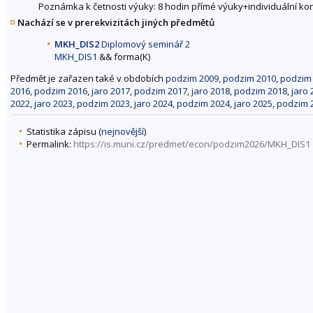
Poznámka k četnosti výuky: 8 hodin přímé výuky+individuální ko
Nachází se v prerekvizitách jiných předmětů
MKH_DIS2
Diplomový seminář 2
MKH_DIS1
&& forma(K)
Předmět je zařazen také v obdobích
podzim 2009
,
podzim 2010
,
podzim
2016
,
podzim 2016
,
jaro 2017
,
podzim 2017
,
jaro 2018
,
podzim 2018
,
jaro 
2022
,
jaro 2023
,
podzim 2023
,
jaro 2024
,
podzim 2024
,
jaro 2025
,
podzim 
Statistika zápisu (
nejnovější
)
Permalink:
https://is.muni.cz/predmet/econ/podzim2026/MKH_DIS1