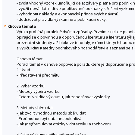
- zvolit vhodný vzorek umoňující dělat závěry platné pro podnik 
- využít nová data i dříve publikované poznatky k řešení výzk
- vyhodnotit náklady a ekonomický přínos svých návrhů,
- dodržovat pravidla výzkumné a publikační etiky.
Klíčová témata
Výuka probíhá paralelně dvěma způsoby. Prvním z nich je psan
opírající se o povinnou a doporučenou literaturu a literaturu t
prezenční studenty a 2 blokové tutorialy, v rámci kterých budou 
s vyučujícími Katedry podnikového hospodářství a seznámí se s d
Osnova témat:
Pořadí témat v osnově odpovídá pořadí, které je doporučené pr
1. Úvod
- Představení předmětu
2. Výběr vzorku
- Metody výběru vzorku
- Externí validita výzkumu, jak zobecňovat výsledky
3. Metody sběru dat
- Jak zvolit vhodnou metodu sběru dat
- Proč mohou být data nespolehlivá
- Jak (ne)formulovat otázky v dotazníku a rozhovoru
4. Etika výzkumu, etika odborné práce