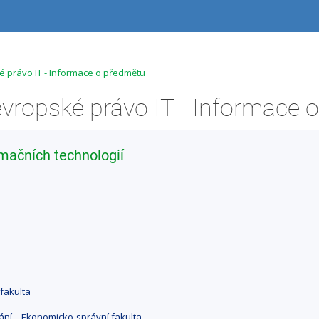
 právo IT - Informace o předmětu
mačních technologií
fakulta
ání – Ekonomicko-správní fakulta