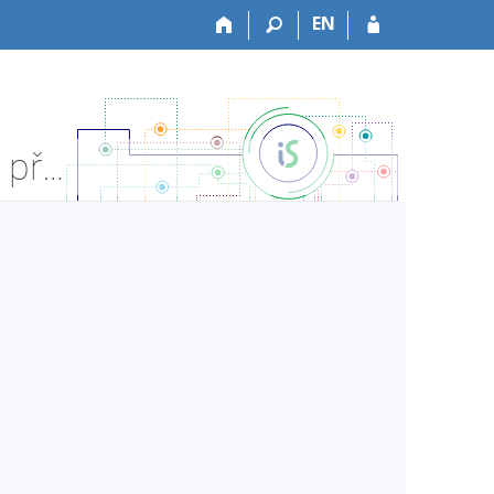
EN
ESF:MPP_CEIT České a evropské právo IT - Informace o předmětu