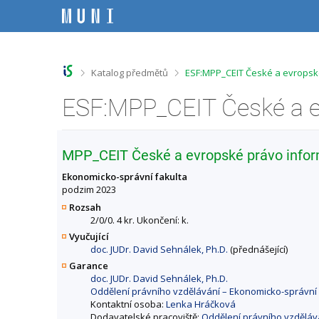
P
P
P
P
ř
ř
ř
ř
e
e
e
e
s
s
s
s
k
k
k
k
o
o
o
o
>
>
Katalog předmětů
ESF:MPP_CEIT České a evropské
č
č
č
č
i
i
i
i
t
t
t
t
n
n
n
n
a
a
a
a
h
h
o
p
MPP_CEIT České a evropské právo infor
o
l
b
a
r
a
s
t
Ekonomicko-správní fakulta
n
v
a
i
podzim 2023
í
i
h
č
Rozsah
l
č
k
2/0/0. 4 kr. Ukončení: k.
i
k
u
Vyučující
š
u
doc. JUDr. David Sehnálek, Ph.D.
(přednášející)
t
u
Garance
doc. JUDr. David Sehnálek, Ph.D.
Oddělení právního vzdělávání – Ekonomicko-správní 
Kontaktní osoba:
Lenka Hráčková
Dodavatelské pracoviště:
Oddělení právního vzděláv