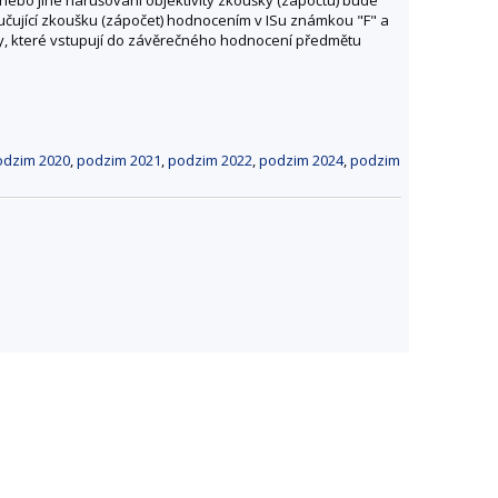
čující zkoušku (zápočet) hodnocením v ISu známkou "F" a
ity, které vstupují do závěrečného hodnocení předmětu
odzim 2020
,
podzim 2021
,
podzim 2022
,
podzim 2024
,
podzim