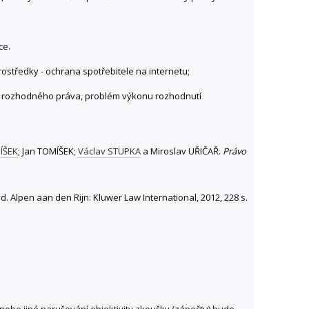
ce.
ostředky - ochrana spotřebitele na internetu;
ka rozhodného práva, problém výkonu rozhodnutí
ÍŠEK
; Jan TOMÍŠEK;
Václav STUPKA
a Miroslav UŘIČAŘ.
Právo
vyd. Alpen aan den Rijn: Kluwer Law International, 2012, 228 s.
ebo jiné narušování objektivity zkoušky (zápočtu) bude