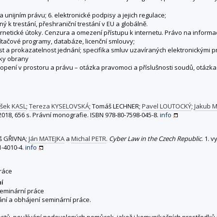
 unijním právu; 6. elektronické podpisy a jejich regulace;
šný k trestání, přeshraniční trestání v EU a globálně.
rnetické útoky. Cenzura a omezení přístupu k internetu. Právo na informa
očítačové programy, databáze, licenční smlouvy;
st a prokazatelnost jednání; specifika smluv uzavíraných elektronickými pr
dky obrany
opení v prostoru a právu – otázka pravomoci a příslušnosti soudů, otáz
išek KASL
;
Tereza KYSELOVSKÁ
; Tomáš LECHNER;
Pavel LOUTOCKÝ
;
Jakub M
2018, 656 s. Právní monografie. ISBN 978-80-7598-045-8.
info
áš GŘIVNA;
Ján MATEJKA
a
Michal PETR
.
Cyber Law in the Czech Republic
. 1. 
1-4010-4.
info
práce
ní
seminární práce
vání a obhájení seminární práce.
stů, používání nedovolených pomůcek, jakož i komunikačních prostředků n