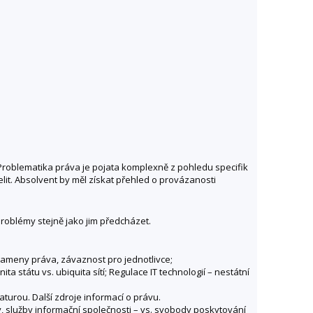
. Problematika práva je pojata komplexně z pohledu specifik
lit. Absolvent by měl získat přehled o provázanosti
problémy stejně jako jim předcházet.
rameny práva, závaznost pro jednotlivce;
ta státu vs. ubiquita sítí; Regulace IT technologií – nestátní
turou. Další zdroje informací o právu.
ty, služby informační společnosti – vs. svobody poskytování