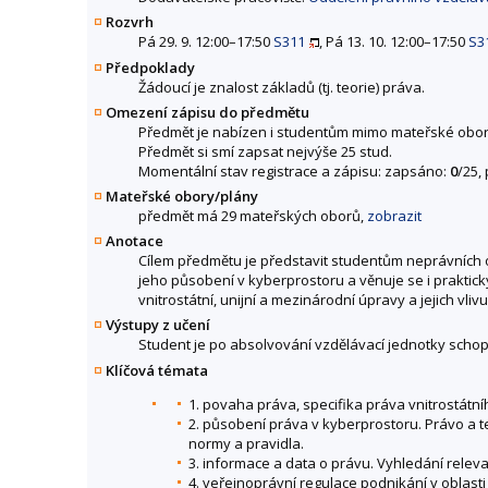
Rozvrh
Pá 29. 9. 12:00–17:50
S311
, Pá 13. 10. 12:00–17:50
S3
Předpoklady
Žádoucí je znalost základů (tj. teorie) práva.
Omezení zápisu do předmětu
Předmět je nabízen i studentům mimo mateřské obor
Předmět si smí zapsat nejvýše 25 stud.
Momentální stav registrace a zápisu: zapsáno:
0
/25,
Mateřské obory/plány
předmět má 29 mateřských oborů,
zobrazit
Anotace
Cílem předmětu je představit studentům neprávních ob
jeho působení v kyberprostoru a věnuje se i praktick
vnitrostátní, unijní a mezinárodní úpravy a jejich vli
Výstupy z učení
Student je po absolvování vzdělávací jednotky schopen
Klíčová témata
1. povaha práva, specifika práva vnitrostát
2. působení práva v kyberprostoru. Právo a teri
normy a pravidla.
3. informace a data o právu. Vyhledání releva
4. veřejnoprávní regulace podnikání v oblasti