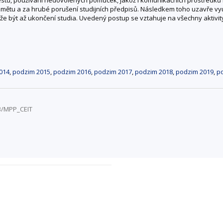
ětu a za hrubé porušení studijních předpisů. Následkem toho uzavře vyu
může být až ukončení studia. Uvedený postup se vztahuje na všechny aktiv
014
,
podzim 2015
,
podzim 2016
,
podzim 2017
,
podzim 2018
,
podzim 2019
,
p
3/MPP_CEIT