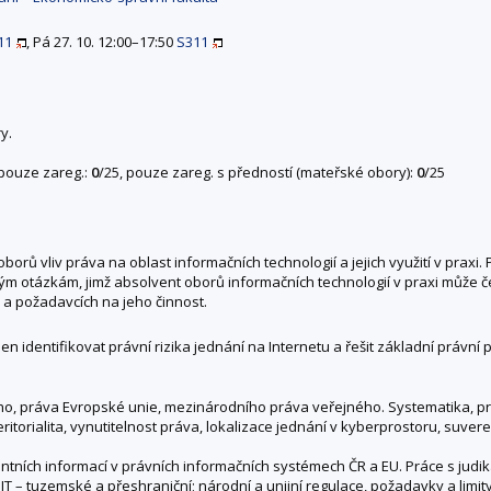
11
, Pá 27. 10. 12:00–17:50
S311
y.
 pouze zareg.:
0
/25, pouze zareg. s předností (mateřské obory):
0
/25
orů vliv práva na oblast informačních technologií a jejich využití v praxi
ým otázkám, jimž absolvent oborů informačních technologií v praxi může če
vu a požadavcích na jeho činnost.
 identifikovat právní rizika jednání na Internetu a řešit základní právní 
ního, práva Evropské unie, mezinárodního práva veřejného. Systematika, p
torialita, vynutitelnost práva, lokalizace jednání v kyberprostoru, suvereni
ntních informací v právních informačních systémech ČR a EU. Práce s judika
 IT – tuzemské a přeshraniční; národní a unijní regulace, požadavky a limi