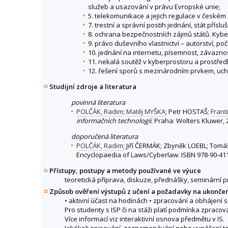
služeb a usazování v právu Evropské unie;
5. telekomunikace a jejich regulace v českém a
7. trestní a správní postih jednání, stát příslu
8. ochrana bezpečnostních zájmů států. Kybe
9. právo duševního vlastnictví – autorství, p
10. jednání na internetu, písemnost, závazno
11. nekalá soutěž v kyberprostoru a prostře
12. řešení sporů s mezinárodním prvkem, uch
Studijní zdroje a literatura
povinná literatura
POLČÁK, Radim
;
Matěj MYŠKA
; Petr HOSTAŠ;
Frant
informačních technologií
. Praha: Wolters Kluwer, 
doporučená literatura
POLČÁK, Radim
; Jiří ČERMÁK; Zbyněk LOEBL; Tom
Encyclopaedia of Laws/Cyberlaw. ISBN 978-90-41
Přístupy, postupy a metody používané ve výuce
teoretická příprava, diskuze, přednášky, seminární 
Způsob ověření výstupů z učení a požadavky na ukonče
• aktivní účast na hodinách • zpracování a obhájení 
Pro studenty s ISP či na stáži platí podmínka zpraco
Více informací viz interaktivní osnova předmětu v IS.
Jakékoli opisování, zaznamenávání nebo vynášení te