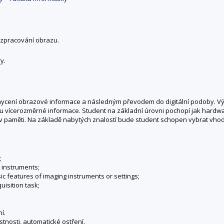
í zpracování obrazu.
y.
achycení obrazové informace a následným převodem do digitální podoby. Vý
u vícerozměrné informace. Student na základní úrovni pochopí jak hardwar
v paměti. Na základě nabytých znalostí bude student schopen vybrat vhod
;
 instruments;
 features of imaging instruments or settings;
uisition task;
í.
tnosti, automatické ostření.