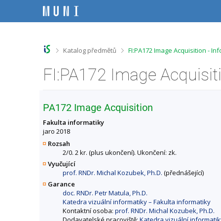
P
P
P
P
ř
ř
ř
ř
e
e
e
e
s
s
s
s
k
k
k
k
o
o
o
o
>
>
Katalog předmětů
FI:PA172 Image Acquisition - I
č
č
č
č
i
i
i
i
FI:PA172 Image Acquisit
t
t
t
t
n
n
n
n
a
a
a
a
h
h
o
p
PA172 Image Acquisition
o
l
b
a
r
a
s
t
Fakulta informatiky
n
v
a
i
jaro 2018
í
i
h
č
Rozsah
l
č
k
2/0. 2 kr. (plus ukončení). Ukončení: zk.
i
k
u
Vyučující
š
u
prof. RNDr. Michal Kozubek, Ph.D.
(přednášející)
t
u
Garance
doc. RNDr. Petr Matula, Ph.D.
Katedra vizuální informatiky – Fakulta informatiky
Kontaktní osoba:
prof. RNDr. Michal Kozubek, Ph.D.
Dodavatelské pracoviště:
Katedra vizuální informatik