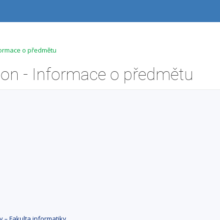
nformace o předmětu
ion - Informace o předmětu
y – Fakulta informatiky