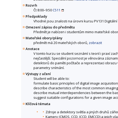
Rozvrh
Čt 8:00–9:50
C511
Předpoklady
Vhodné jsou znalosti na úrovni kursu PV131 Digitáln
Omezení zápisu do předmětu
Předmět je nabízen i studentům mimo mateřské obor
Mateřské obory/plány
předmět má 20 mateřských oborů,
zobrazit
Anotace
V tomto kurzu se student seznámí s teorií i praxí z
nejčastější. Speciální pozornost je věnována záznam
detektorů do paměti počítače a reprezentaci obrazu 
parametry snímání.
Výstupy z učení
Student will be able to:
formulate basic principles of digital image acquisition
describe characteristics of the most common imaging
describe mutual interdependencies between the basic
suggest suitable configurations for a given image acq
Klíčová témata
Zdroje a detektory světla a jiných druhů zářen
Kamery (CMOS, CCD, ICCD, EMCCD) a jejich vlas