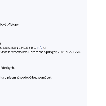
ické přístupy.
06, 336 s. ISBN 0849335450.
info
e across dimensions
. Dordrecht: Springer, 2005, s. 227-270.
vědeckých.
zkouška v písemné podobě bez pomůcek.