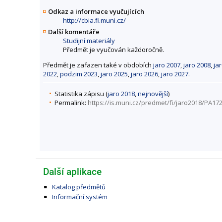
Odkaz a informace vyučujících
http://cbia.fi.muni.cz/
Další komentáře
Studijní materiály
Předmět je vyučován každoročně.
Předmět je zařazen také v obdobích
jaro 2007
,
jaro 2008
,
ja
2022
,
podzim 2023
,
jaro 2025
,
jaro 2026
,
jaro 2027
.
Statistika zápisu (
jaro 2018
,
nejnovější
)
Permalink:
https://is.muni.cz/predmet/fi/jaro2018/PA17
Další aplikace
Katalog předmětů
Informační systém