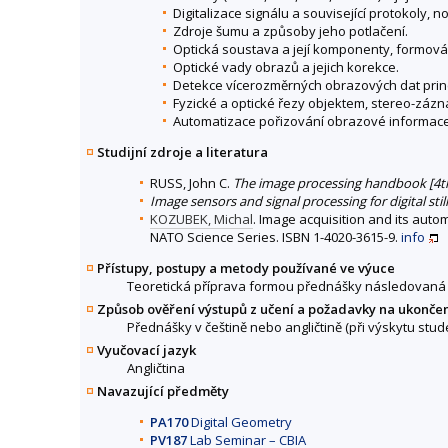
Digitalizace signálu a související protokoly, n
Zdroje šumu a způsoby jeho potlačení.
Optická soustava a její komponenty, formová
Optické vady obrazů a jejich korekce.
Detekce vícerozměrných obrazových dat princi
Fyzické a optické řezy objektem, stereo-zázn
Automatizace pořizování obrazové informace
Studijní zdroje a literatura
RUSS, John C.
The image processing handbook [4th
Image sensors and signal processing for digital sti
KOZUBEK, Michal
. Image acquisition and its auto
NATO Science Series. ISBN 1-4020-3615-9.
info
Přístupy, postupy a metody používané ve výuce
Teoretická příprava formou přednášky následovaná d
Způsob ověření výstupů z učení a požadavky na ukonče
Přednášky v češtině nebo angličtině (při výskytu stu
Vyučovací jazyk
Angličtina
Navazující předměty
PA170
Digital Geometry
PV187
Lab Seminar – CBIA