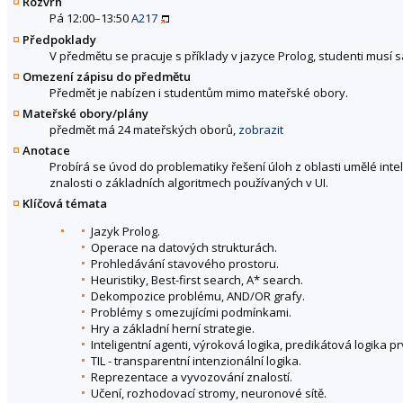
Rozvrh
Pá 12:00–13:50
A217
Předpoklady
V předmětu se pracuje s příklady v jazyce Prolog, studenti musí 
Omezení zápisu do předmětu
Předmět je nabízen i studentům mimo mateřské obory.
Mateřské obory/plány
předmět má 24 mateřských oborů,
zobrazit
Anotace
Probírá se úvod do problematiky řešení úloh z oblasti umělé intel
znalosti o základních algoritmech používaných v UI.
Klíčová témata
Jazyk Prolog.
Operace na datových strukturách.
Prohledávání stavového prostoru.
Heuristiky, Best-first search, A* search.
Dekompozice problému, AND/OR grafy.
Problémy s omezujícími podmínkami.
Hry a základní herní strategie.
Inteligentní agenti, výroková logika, predikátová logika p
TIL - transparentní intenzionální logika.
Reprezentace a vyvozování znalostí.
Učení, rozhodovací stromy, neuronové sítě.