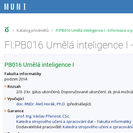
P
P
P
P
ř
ř
ř
ř
e
e
e
e
s
s
s
s
k
k
k
k
o
o
o
o
>
>
Katalog předmětů
FI:PB016 Umělá inteligence I - Informace o
č
č
č
č
i
i
i
i
FI:PB016 Umělá inteligence I
t
t
t
t
n
n
n
n
a
a
a
a
h
h
o
p
PB016 Umělá inteligence I
o
l
b
a
r
a
s
t
Fakulta informatiky
n
v
a
i
podzim 2014
í
i
h
č
Rozsah
l
č
k
2/0. 3 kr. (plus ukončení). Doporučované ukončení: zk. Jiná možná 
i
k
u
Vyučující
š
u
doc. RNDr. Aleš Horák, Ph.D.
(přednášející)
t
u
Garance
prof. Ing. Václav Přenosil, CSc.
Katedra strojového učení a zpracování dat – Fakulta informatiky
Dodavatelské pracoviště:
Katedra strojového učení a zpracování 