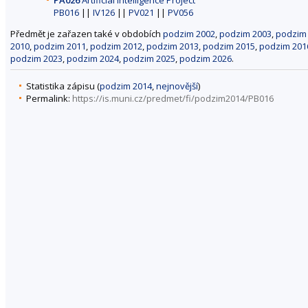
PA026
Artificial Intelligence Project
PB016
||
IV126
||
PV021
||
PV056
Předmět je zařazen také v obdobích
podzim 2002
,
podzim 2003
,
podzim
2010
,
podzim 2011
,
podzim 2012
,
podzim 2013
,
podzim 2015
,
podzim 201
podzim 2023
,
podzim 2024
,
podzim 2025
,
podzim 2026
.
Statistika zápisu (
podzim 2014
,
nejnovější
)
Permalink:
https://is.muni.cz/predmet/fi/podzim2014/PB016