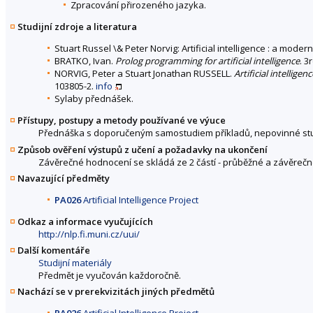
Zpracování přirozeného jazyka.
Studijní zdroje a literatura
Stuart Russel \& Peter Norvig: Artificial intelligence : a moder
BRATKO, Ivan.
Prolog programming for artificial intelligence
. 3
NORVIG, Peter a Stuart Jonathan RUSSELL.
Artificial intellig
103805-2.
info
Sylaby přednášek.
Přístupy, postupy a metody používané ve výuce
Přednáška s doporučeným samostudiem příkladů, nepovinné stu
Způsob ověření výstupů z učení a požadavky na ukončení
Závěrečné hodnocení se skládá ze 2 částí - průběžné a závěreč
Navazující předměty
PA026
Artificial Intelligence Project
Odkaz a informace vyučujících
http://nlp.fi.muni.cz/uui/
Další komentáře
Studijní materiály
Předmět je vyučován každoročně.
Nachází se v prerekvizitách jiných předmětů